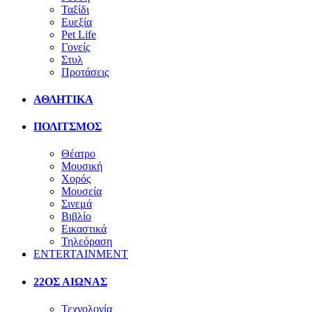
Ταξίδι
Ευεξία
Pet Life
Γονείς
Στυλ
Προτάσεις
ΑΘΛΗΤΙΚΑ
ΠΟΛΙΤΣΜΟΣ
Θέατρο
Μουσική
Χορός
Μουσεία
Σινεμά
Βιβλίο
Εικαστικά
Τηλεόραση
ENTERTAINMENT
22ΟΣ ΑΙΩΝΑΣ
Τεχνολογία