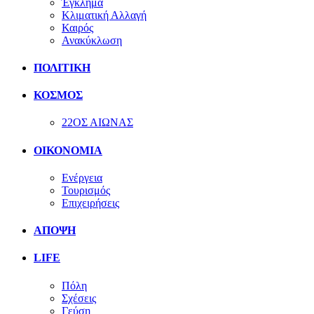
Έγκλημα
Κλιματική Αλλαγή
Καιρός
Ανακύκλωση
ΠΟΛΙΤΙΚΗ
ΚΟΣΜΟΣ
22ΟΣ ΑΙΩΝΑΣ
ΟΙΚΟΝΟΜΙΑ
Ενέργεια
Τουρισμός
Επιχειρήσεις
ΑΠΟΨΗ
LIFE
Πόλη
Σχέσεις
Γεύση