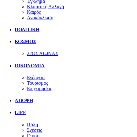
Έγκλημα
Κλιματική Αλλαγή
Καιρός
Ανακύκλωση
ΠΟΛΙΤΙΚΗ
ΚΟΣΜΟΣ
22ΟΣ ΑΙΩΝΑΣ
ΟΙΚΟΝΟΜΙΑ
Ενέργεια
Τουρισμός
Επιχειρήσεις
ΑΠΟΨΗ
LIFE
Πόλη
Σχέσεις
Γεύση