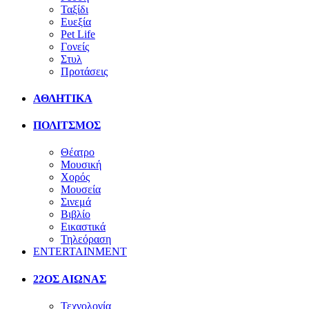
Ταξίδι
Ευεξία
Pet Life
Γονείς
Στυλ
Προτάσεις
ΑΘΛΗΤΙΚΑ
ΠΟΛΙΤΣΜΟΣ
Θέατρο
Μουσική
Χορός
Μουσεία
Σινεμά
Βιβλίο
Εικαστικά
Τηλεόραση
ENTERTAINMENT
22ΟΣ ΑΙΩΝΑΣ
Τεχνολογία