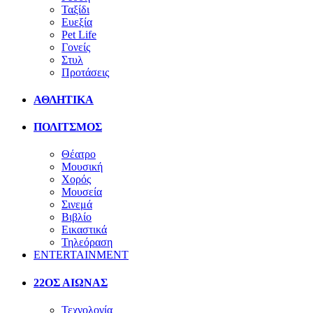
Ταξίδι
Ευεξία
Pet Life
Γονείς
Στυλ
Προτάσεις
ΑΘΛΗΤΙΚΑ
ΠΟΛΙΤΣΜΟΣ
Θέατρο
Μουσική
Χορός
Μουσεία
Σινεμά
Βιβλίο
Εικαστικά
Τηλεόραση
ENTERTAINMENT
22ΟΣ ΑΙΩΝΑΣ
Τεχνολογία