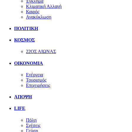
Έγκλημα
Κλιματική Αλλαγή
Καιρός
Ανακύκλωση
ΠΟΛΙΤΙΚΗ
ΚΟΣΜΟΣ
22ΟΣ ΑΙΩΝΑΣ
ΟΙΚΟΝΟΜΙΑ
Ενέργεια
Τουρισμός
Επιχειρήσεις
ΑΠΟΨΗ
LIFE
Πόλη
Σχέσεις
Γεύση