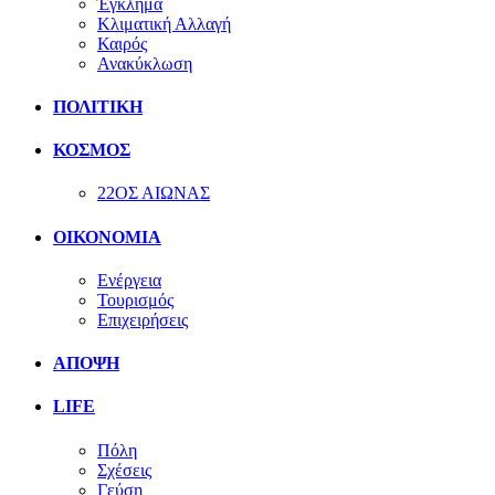
Έγκλημα
Κλιματική Αλλαγή
Καιρός
Ανακύκλωση
ΠΟΛΙΤΙΚΗ
ΚΟΣΜΟΣ
22ΟΣ ΑΙΩΝΑΣ
ΟΙΚΟΝΟΜΙΑ
Ενέργεια
Τουρισμός
Επιχειρήσεις
ΑΠΟΨΗ
LIFE
Πόλη
Σχέσεις
Γεύση