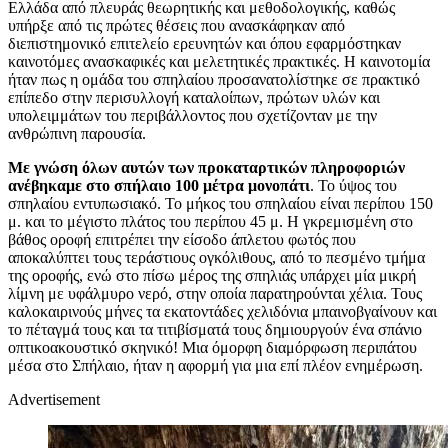
Ελλάδα από πλευράς θεωρητικής και μεθοδολογικής, καθώς
υπήρξε από τις πρώτες θέσεις που ανασκάφηκαν από
διεπιστημονικό επιτελείο ερευνητών και όπου εφαρμόστηκαν
καινοτόμες ανασκαφικές και μελετητικές πρακτικές. Η καινοτομία
ήταν πως η ομάδα του σπηλαίου προσανατολίστηκε σε πρακτικό
επίπεδο στην περισυλλογή καταλοίπων, πρώτων υλών και
υπολειμμάτων του περιβάλλοντος που σχετίζονταν με την
ανθρώπινη παρουσία.
Με γνώση όλων αυτών των προκαταρτικών πληροφοριών
ανέβηκαμε στο σπήλαιο 100 μέτρα μονοπάτι
. Το ύψος του
σπηλαίου εντυπωσιακό. Το μήκος του σπηλαίου είναι περίπου 150
μ. και το μέγιστο πλάτος του περίπου 45 μ. Η γκρεμισμένη στο
βάθος οροφή επιτρέπει την είσοδο άπλετου φωτός που
αποκαλύπτει τους τεράστιους ογκόλιθους, από το πεσμένο τμήμα
της οροφής, ενώ στο πίσω μέρος της σπηλιάς υπάρχει μία μικρή
λίμνη με υφάλμυρο νερό, στην οποία παρατηρούνται χέλια. Τους
καλοκαιρινούς μήνες τα εκατοντάδες χελιδόνια μπαινοβγαίνουν και
το πέταγμά τους και τα τιτιβίσματά τους δημιουργούν ένα σπάνιο
οπτικοακουστικό σκηνικό! Μια όμορφη διαμόρφωση περιπάτου
μέσα στο Σπήλαιο, ήταν η αφορμή για μια επί πλέον ενημέρωση.
Advertisement