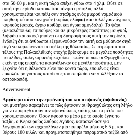
στα 50-60 μ. και η ακτή τώρα απέχει γύρω στα 4 χλμ. Ούτε σε
αυτή την περίοδο κατοικείται μόνιμα η σπηλιά, αλλά
χρησιμοποιείται και πάλι σαν σταθμός ενός μικρού νομαδικού
πληθυσμού που κυνηγούν (κυρίως ελάφια) και συλλέγουν άγριους
καρπούς (φακές, άγριο κριθάρι και άγρια αμύγδαλα). Το ψάρι
(κεφαλόπουλα, τσιπούρες και σε μικρότερες ποσότητες μουγκρί,
λαβράκι και σκιός) μπαίνει στη διατροφή τους αυτή την περίοδο,
ένδειξη ότι οι άνθρωποι εξερευνούσαν την ακτή και μάθαιναν σιγά
σιγά να καρπώνονται τα οφέλη της θάλασσας. Σε στρώματα του
τέλους της Παλαιολιθικής εποχής βρίσκουμε σε μεγάλες ποσότητες
πεταλίδες, σαλιγκαροειδή κοχύλια – φαίνεται πως οι Φραγχθιώτες
εκείνης της εποχής τα κατανάλωναν σε μεγάλη ποσότητα, μην
ξεχνάτε ότι η θάλασσα είναι πιο κοντά τώρα, επομένως είναι
ευκολότερο για τους κατοίκους του σπηλαίου να συλλέξουν τα
οστρακοειδή.
Advertisement
Αργότερα κάνει την εμφάνισή του και ο οψιανός (οψιδιανός)
και μυστήριο παραμένει το πώς έφτασαν οι Φραγχθιώτες στη Μήλο
για να προμηθευτούν τον οψιανό όπως επίσης και το μέσο που
χρησιμοποιούσαν. Όσον αφορά το μέσο με το οποίο έγινε το
ταξίδι, ο Κερκυραίος Σπύρος Αγάθος. κατασκεύασε για
λογαριασμό των αρχαιολόγων μία παπυρέλα μήκους 6.5 μ. και
βάρους 180 κιλών και πραγματοποιήθηκε πειραματικό ταξίδι από