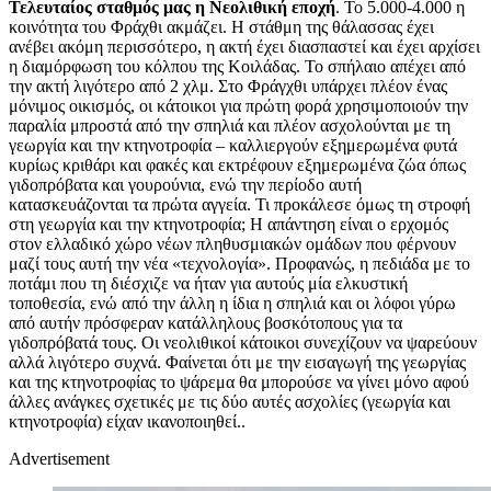
Τελευταίος σταθμός μας η Νεολιθική εποχή
. Το 5.000-4.000 η
κοινότητα του Φράχθι ακμάζει. Η στάθμη της θάλασσας έχει
ανέβει ακόμη περισσότερο, η ακτή έχει διασπαστεί και έχει αρχίσει
η διαμόρφωση του κόλπου της Κοιλάδας. Το σπήλαιο απέχει από
την ακτή λιγότερο από 2 χλμ. Στο Φράγχθι υπάρχει πλέον ένας
μόνιμος οικισμός, οι κάτοικοι για πρώτη φορά χρησιμοποιούν την
παραλία μπροστά από την σπηλιά και πλέον ασχολούνται με τη
γεωργία και την κτηνοτροφία – καλλιεργούν εξημερωμένα φυτά
κυρίως κριθάρι και φακές και εκτρέφουν εξημερωμένα ζώα όπως
γιδοπρόβατα και γουρούνια, ενώ την περίοδο αυτή
κατασκευάζονται τα πρώτα αγγεία. Τι προκάλεσε όμως τη στροφή
στη γεωργία και την κτηνοτροφία; Η απάντηση είναι ο ερχομός
στον ελλαδικό χώρο νέων πληθυσμιακών ομάδων που φέρνουν
μαζί τους αυτή την νέα «τεχνολογία». Προφανώς, η πεδιάδα με το
ποτάμι που τη διέσχιζε να ήταν για αυτούς μία ελκυστική
τοποθεσία, ενώ από την άλλη η ίδια η σπηλιά και οι λόφοι γύρω
από αυτήν πρόσφεραν κατάλληλους βοσκότοπους για τα
γιδοπρόβατά τους. Οι νεολιθικοί κάτοικοι συνεχίζουν να ψαρεύουν
αλλά λιγότερο συχνά. Φαίνεται ότι με την εισαγωγή της γεωργίας
και της κτηνοτροφίας το ψάρεμα θα μπορούσε να γίνει μόνο αφού
άλλες ανάγκες σχετικές με τις δύο αυτές ασχολίες (γεωργία και
κτηνοτροφία) είχαν ικανοποιηθεί..
Advertisement