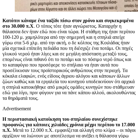
Κατόπιν κάναμε ένα ταξίδι πίσω στον χρόνo και συγκεκριμένα
στο 30.000 π.Χ
. Ο τόπος τότε ήταν αγνώριστος. Καταρχήν η
θάλασσα δεν ήταν εδώ που είναι τώρα. Η στάθμη της ήταν περίπου
100-120 μ. χαμηλότερα από την σημερινή και η σπηλιά απείχε
γύρω στα 5-6 χλμ. από την ακτή, ο δε κόλπος της Κοιλάδας ήταν
μία σχετικά επίπεδη πεδιάδα που τη διέσχιζε ένα ποτάμι. Οι πηγές
γλυκού νερού ήταν λίγες και σε μεγάλη απόσταση μεταξύ τους,
επομένως είναι πιθανό ότι το ποτάμι και το πόσιμο νερό όπως και
το καταφύγιο που προσέφερε το σπήλαιο να ήταν αυτά που
προσέλκυσαν τους προϊστορικούς ανθρώπους στην περιοχή. Τα
κόκαλα ελαφιών, ενός είδους άγριου αλόγου και κάποιων άλλων
ζώων καθώς και τα εργαλεία του κυνηγού υποδεικνύουν ότι αρχικά
η σπηλιά κατοικήθηκε από μικρές ομάδες κυνηγών που στάθμευαν
εδώ για λίγο, πριν φύγουν για να πάνε κάπου αλλού, ακολουθώντας
τα θηράματά τους.
Advertisement
Η περιστασιακή κατοίκηση του σπηλαίου συνεχίστηκε
προφανώς για κάποιες χιλιάδες χρόνια μέχρι περίπου το 17.000
π.Χ.
Μετά το 12.000 π.Χ. εμφανίζεται αλλαγή στο κλίμα – οι πάγοι
αρχίζουν να λιώνουν με αποτέλεσμα να ανέβει η θάλασσα γύρω