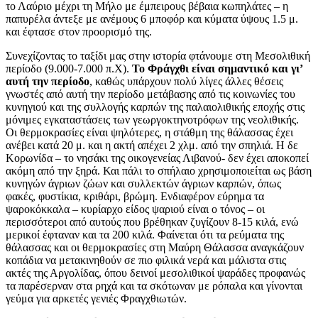
το Λαύριο μέχρι τη Μήλο με έμπειρους βέβαια κωπηλάτες – η
παπυρέλα άντεξε με ανέμους 6 μποφόρ και κύματα ύψους 1.5 μ.
και έφτασε στον προορισμό της.
Συνεχίζοντας το ταξίδι μας στην ιστορία φτάνουμε στη Μεσολιθική
περίοδο (9.000-7.000 π.Χ).
Το Φράγχθι είναι σημαντικό και γι’
αυτή την περίοδο
, καθώς υπάρχουν πολύ λίγες άλλες θέσεις
γνωστές από αυτή την περίοδο μετάβασης από τις κοινωνίες του
κυνηγιού και της συλλογής καρπών της παλαιολιθικής εποχής στις
μόνιμες εγκαταστάσεις των γεωργοκτηνοτρόφων της νεολιθικής.
Οι θερμοκρασίες είναι ψηλότερες, η στάθμη της θάλασσας έχει
ανέβει κατά 20 μ. και η ακτή απέχει 2 χλμ. από την σπηλιά. Η δε
Κορωνίδα – το νησάκι της οικογενείας Λιβανού- δεν έχει αποκοπεί
ακόμη από την ξηρά. Και πάλι το σπήλαιο χρησιμοποιείται ως βάση
κυνηγών άγριων ζώων και συλλεκτών άγριων καρπών, όπως
φακές, φυστίκια, κριθάρι, βρώμη. Ενδιαφέρον εύρημα τα
ψαροκόκκαλα – κυρίαρχο είδος ψαριού είναι ο τόνος – οι
περισσότεροι από αυτούς που βρέθηκαν ζυγίζουν 8-15 κιλά, ενώ
μερικοί έφταναν και τα 200 κιλά. Φαίνεται ότι τα ρεύματα της
θάλασσας και οι θερμοκρασίες στη Μαύρη Θάλασσα αναγκάζουν
κοπάδια να μετακινηθούν σε πιο φιλικά νερά και μάλιστα στις
ακτές της Αργολίδας, όπου δεινοί μεσολιθικοί ψαράδες προφανώς
τα παρέσερναν στα ρηχά και τα σκότωναν με ρόπαλα και γίνονται
γεύμα για αρκετές γενιές Φραγχθιωτών.