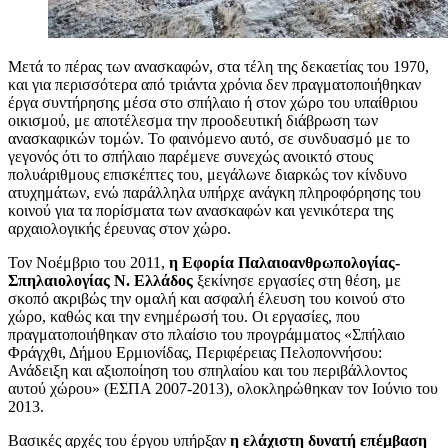
Μετά το πέρας των ανασκαφών, στα τέλη της δεκαετίας του 1970,
και για περισσότερα από τριάντα χρόνια δεν πραγματοποιήθηκαν
έργα συντήρησης μέσα στο σπήλαιο ή στον χώρο του υπαίθριου
οικισμού, με αποτέλεσμα την προοδευτική διάβρωση των
ανασκαφικών τομών. Το φαινόμενο αυτό, σε συνδυασμό με το
γεγονός ότι το σπήλαιο παρέμενε συνεχώς ανοικτό στους
πολυάριθμους επισκέπτες του, μεγάλωνε διαρκώς τον κίνδυνο
ατυχημάτων, ενώ παράλληλα υπήρχε ανάγκη πληροφόρησης του
κοινού για τα πορίσματα των ανασκαφών και γενικότερα της
αρχαιολογικής έρευνας στον χώρο.
Τον Νοέμβριο του 2011,
η Εφορία Παλαιοανθρωπολογίας-
Σπηλαιολογίας Ν. Ελλάδος
ξεκίνησε εργασίες στη θέση, με
σκοπό ακριβώς την ομαλή και ασφαλή έλευση του κοινού στο
χώρο, καθώς και την ενημέρωσή του. Οι εργασίες, που
πραγματοποιήθηκαν στο πλαίσιο του προγράμματος «Σπήλαιο
Φράγχθι, Δήμου Ερμιονίδας, Περιφέρειας Πελοποννήσου:
Ανάδειξη και αξιοποίηση του σπηλαίου και του περιβάλλοντος
αυτού χώρου» (ΕΣΠΑ 2007-2013), ολοκληρώθηκαν τον Ιούνιο του
2013.
Βασικές αρχές του έργου υπήρξαν
η ελάχιστη δυνατή επέμβαση