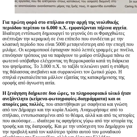
Για πρώτη φορά στο σπήλαιο στην αρχή της νεολιθικής
περιόδου περίπου το 6.000 π.Χ. εμφανίζονται πήλινα αγγεία
.
Ιδιαίτερη εντύπωση δημιουργεί το γεγονός ότι οι Φραγχθιώτες
ανέπτυξαν την κεραμική σε ένα επίπεδο που συνδέεται με την
κλασική περίοδο που είναι 5000 μεταγενέστερη από την εποχή που
μιλάμε. Οι κεραμοποιοί έφτιαχναν πολύ λεπτές γραμμές με πινέλα,
επινόησαν τρόπους για να παράγουν το μαύρο στίλβωμα πάνω σε
φωτεινό υπόβαθρο ελέγχοντας τη θερμοκρασία κατά τη διάρκεια
του ψησίματος. Το 3.000 π.Χ. το ταξίδι τελειώνει γιατί η στάθμη
της θάλασσας ανεβαίνει και συρρικνώνει τον ζωτικό χώρο. Η
σπηλιά εγκαταλείπεται μάλλον εξαιτίας της κατακρήμνισης της
οροφής από άγνωστη αιτία.
Η ξενάγηση διήρκεσε δυο ώρες, το πληροφοριακό υλικό ήταν
ανεξάντλητο (κείμενα-φωτογραφίες-διαγράμματα) και οι
απορίες μας πολλές
, που απαντήθηκαν με σαφήνεια και γνώση
από τον Δήμαρχο και την κυρία Λιώση. Aναχωρήσαμε από το
σπήλαιο, εντυπωσιασμένοι από το θέαμα, αλλά και από τις ιστορίες
που ακούσαμε… ιδιαίτερα τις αφηγήσεις γύρω από την ιστορία της
τροφής και της διατροφής. Και με την υπόσχεση του Δημάρχου για
την προβολή κατά τον καλύτερο τρόπο αυτού του μοναδικού