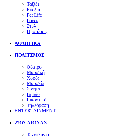
Ταξίδι
Ευεξία
Pet Life
Γονείς
Στυλ
Προτάσεις
ΑΘΛΗΤΙΚΑ
ΠΟΛΙΤΣΜΟΣ
Θέατρο
Μουσική
Χορός
Μουσεία
Σινεμά
Βιβλίο
Εικαστικά
Τηλεόραση
ENTERTAINMENT
22ΟΣ ΑΙΩΝΑΣ
Τεχνολογία