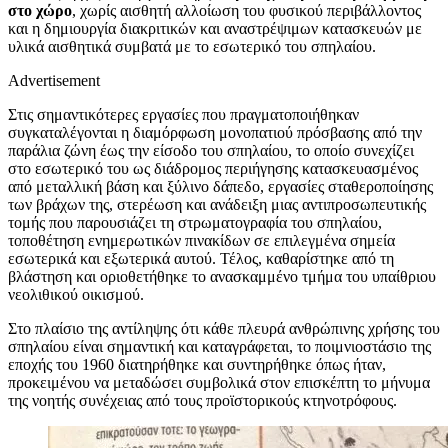
στο χώρο
, χωρίς αισθητή αλλοίωση του φυσικού περιβάλλοντος
και η δημιουργία διακριτικών και αναστρέψιμων κατασκευών με
υλικά αισθητικά συμβατά με το εσωτερικό του σπηλαίου.
Advertisement
Στις σημαντικότερες εργασίες που πραγματοποιήθηκαν
συγκαταλέγονται η διαμόρφωση μονοπατιού πρόσβασης από την
παράλια ζώνη έως την είσοδο του σπηλαίου, το οποίο συνεχίζει
στο εσωτερικό του ως διάδρομος περιήγησης κατασκευασμένος
από μεταλλική βάση και ξύλινο δάπεδο, εργασίες σταθεροποίησης
των βράχων της, στερέωση και ανάδειξη μιας αντιπροσωπευτικής
τομής που παρουσιάζει τη στρωματογραφία του σπηλαίου,
τοποθέτηση ενημερωτικών πινακίδων σε επιλεγμένα σημεία
εσωτερικά και εξωτερικά αυτού. Τέλος, καθαρίστηκε από τη
βλάστηση και οριοθετήθηκε το ανασκαμμένο τμήμα του υπαίθριου
νεολιθικού οικισμού.
Στο πλαίσιο της αντίληψης ότι κάθε πλευρά ανθρώπινης χρήσης του
σπηλαίου είναι σημαντική και καταγράφεται, το ποιμνιοστάσιο της
εποχής του 1960 διατηρήθηκε και συντηρήθηκε όπως ήταν,
προκειμένου να μεταδώσει συμβολικά στον επισκέπτη το μήνυμα
της νοητής συνέχειας από τους προϊστορικούς κτηνοτρόφους.