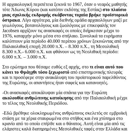
Η αρχαιολογική περιπέτεια ξεκινά το 1967, όταν ο νεαρός μαθητής
τότε Άδωνις Κύρου (και κατόπιν εκδότης της Εστίας)
στο πλαίσιο
μιας σχολικής εκδρομής σκάβοντας τυχαία βρήκε προϊστορικά
όστρακα
. Λίγο αργότερα, μία διεθνής ομάδα αρχαιολόγων μαζί με
γεωλόγους, βοτανολόγους και ζωολόγους με επικεφαλής τον
Jacobsen αρχίζουν τις ανασκαφές οι οποίες διήρκεσαν μέχρι το
1976, καταρχήν μόνο μέσα στο σπήλαιο. Συνολικά τα ευρήματα
καλύπτουν μία περίοδο 40.000 περίπου χρόνων ξεκινώντας από την
Παλαιολιθική εποχή 20.000 π.Χ. – 8.300 π.Χ., τη Μεσολιθική
8.300 π.Χ.- 6.000 π.Χ. και φθάνουν ως τη Νεολιθική περίοδο:
6.000 π.Χ. – 3.000 π.Χ.
Στο ερώτημα που θέσαμε ευθύς εξ αρχής, στο
τι είναι αυτό που
κάνει το Φράγχθι τόσο ξεχωριστό
από επιστημονικής πλευράς
και τι προσέφερε στην ανακάλυψη του προϊστορικού παρελθόντος
της Ευρώπης, οι απαντήσεις ήταν σαφείς και κατανοητές.
-Οι ανασκαφές αποκάλυψαν μία σπάνια για την Ευρώπη
ακολουθία ανθρώπινης κατοίκησης
από την Παλαιολιθική μέχρι
το τέλος της Νεολιθικής Περιόδου.
-Εδώ βρέθηκε ολοκληρωμένος ανθρώπινος σκελετός σε εμβρυϊκή
στάση με τα χέρια σταυρωμένα στο στήθος και ένα χτύπημα στο
κρανίο από το οποίο επήλθε και ο θάνατος. Αυτή είναι μία από τις
ελάχιστες καλά διατηρημένες Μεσολιθικές ταφές στην Ελλάδα και