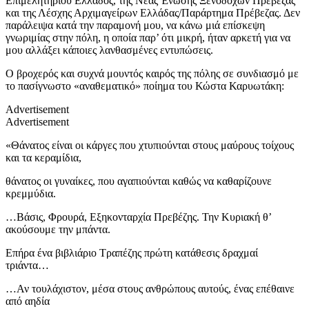
Επιμελητηρίου Ελλάδος, της Νέας Ένωσης Ξενοδόχων Πρέβεζας
και της Λέσχης Αρχιμαγείρων Ελλάδας/Παράρτημα Πρέβεζας. Δεν
παράλειψα κατά την παραμονή μου, να κάνω μιά επίσκεψη
γνωριμίας στην πόλη, η οποία παρ’ ότι μικρή, ήταν αρκετή για να
μου αλλάξει κάποιες λανθασμένες εντυπώσεις.
Ο βροχερός και συχνά μουντός καιρός της πόλης σε συνδιασμό με
το πασίγνωστο «αναθεματικό» ποίημα του Κώστα Καρυωτάκη:
Advertisement
Advertisement
«Θάνατος είναι οι κάργες που χτυπιούνται στους μαύρους τοίχους
και τα κεραμίδια,
θάνατος οι γυναίκες, που αγαπιούνται καθώς να καθαρίζουνε
κρεμμύδια.
…Βάσις, Φρουρά, Εξηκονταρχία Πρεβέζης. Την Κυριακή θ’
ακούσουμε την μπάντα.
Επήρα ένα βιβλιάριο Τραπέζης πρώτη κατάθεσις δραχμαί
τριάντα…
…Αν τουλάχιστον, μέσα στους ανθρώπους αυτούς, ένας επέθαινε
από αηδία