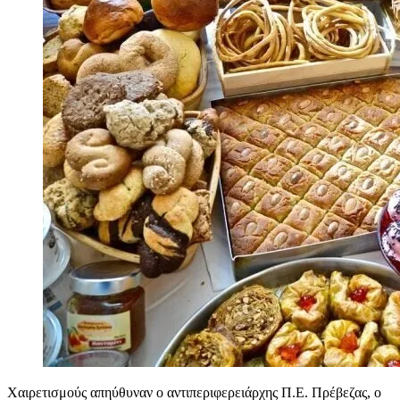
Χαιρετισμούς απηύθυναν ο αντιπεριφερειάρχης Π.Ε. Πρέβεζας, ο