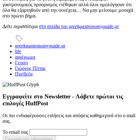
γαστρονομικός προορισμός ετέθηκαν αλλά όλοι ομολόγησαν ότι
όλα θα εξαρτηθούν από την συνέχεια… Να μην μείνουμε μοναχά
στο πρώτο βήμα.
Δείτε περισσότερα
στη σελίδα του greekgastronomyguide.gr
greekgastronomyguide.gr
life
αφιέρωμα
Γευση
Γιώργος Πίττας
Πρέβεζα
Εγγραφείτε στο Newsletter - Λάβετε πρώτοι τις
επιλογές HuffPost
Οι πιο ενδιαφέρουσες ειδήσεις και απόψεις καθημερινά στο e-mail
σας.
Το email σας
Εγγραφή στις ειδοποιήσεις