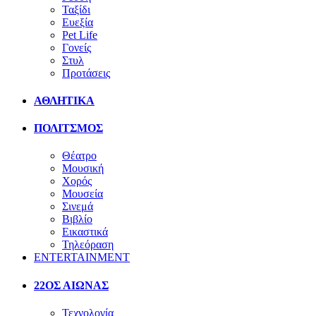
Ταξίδι
Ευεξία
Pet Life
Γονείς
Στυλ
Προτάσεις
ΑΘΛΗΤΙΚΑ
ΠΟΛΙΤΣΜΟΣ
Θέατρο
Μουσική
Χορός
Μουσεία
Σινεμά
Βιβλίο
Εικαστικά
Τηλεόραση
ENTERTAINMENT
22ΟΣ ΑΙΩΝΑΣ
Τεχνολογία