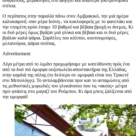
ανθρώπους, μερακλήδες στο φαγητό και ιδιαίτερα γαστρονομικά
στέκια.
Ο περίπατος στην παραλία πάνω στον Αμβρακικό, την μιά ημέρα
καλοκαιρινή -σαν μέρα Ιούνη-, να κυκλοφορείς με το φανελάκι και
την επομένη κρύο έσαμε 10 βαθμοί και βέβαια βροχή κι άνεμος. Κι
οι δυό μέρες όμως βγάζαν μιά γλύκα και βέβαια και οι δυό μέρες
βγάλαν καλά ψάρια. Σαρδέλες του κόλπου, κουτσομούρες,
μελανούρια, ψάρια σούπας.
Advertisement
Λίγα μέτρα από το λιμάνι προχωρήσαμε με κατεύθυνση πρός ένα
από τα δυό πιό όμορφα ουζοπωλεία-αποστακτήρια της Ελλάδας,
στην καρδιά της πόλης (το δεύτερο σε ομορφιά είναι του Τρικενέ
στο Μεσολόγγι). Το αντιλαμβάνεσαι πριν καν το ανταμώσεις από
τις μεθυστικές μυρωδιές του γλυκάνισου που τις «ακούς» μέτρα
πριν φτάσεις στο μαγαζί του Ρούμπου. Κι άμα μπεις ζαλίζεσαι από
την ομορφιά!