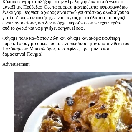
Κάποια στιγμή καταλήξαμε στην «Τρελή γαρίδα» το πιό γνωστό
μαγαζί της Πρέβεζας. Θες τα όμορφα μαγειρέματα, ψαροφαγάδικο
ένεκα γαρ, θες γιατί ο χώρος είναι πολύ γουστόζικος, αλλά σίγουρα
γιατί ο Ζώης -ο ιδιοκτήτης- είναι μάγκας με τα όλα του, το μαγαζί
είναι πάντα φίσκα, και δεν υπάρχει περσόνα που να έχει περάσει
από το χωριό και να μην έχει οδηγηθεί εδώ.
Φάγαμε πολύ καλά στον Ζώη και κάναμε και ακόμα καλύτερη
παρέα. Το φαγητό όμως που με εντυπωσίασε ήταν από την θεία του
Πολύκαρπου: Μπακαλιάρος με σταφίδες, κρεμμύδια και
δαμάσκηνα! Ποίημα!
Advertisement