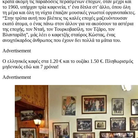
κρατά ακόμη τις παραδόσεις περασμένων εποχών, όταν μέχρι και
το 1960, υπήρχαν τρία καφενεία, τ’ ένα δίπλα στ’ άλλο, όπου όλη
τη μέρα και όλη τη νύχτα έπαιζαν μουσικές γνωστοί οργανοπαίκτες.
“Στην τρύπα αυτή που βλέπεις τις καλές εποχές μαζευόντουσαν
εκατό άτομα, ο ένας πάνω στον άλλον για να ακούσουν τα αστέρια
της εποχής, τον Νταή, τον Τουρκοβασίλη, τον Τζάρο, τον
Bλανταρίδη”, μάς λέει ο καφετζής σταύρος Κώστας, ένας
ανοιχτόκαρδος άνθρωπος που έχουν δει πολλά τα μάτια του.
Advertisement
Ο ελληνικός καφές στα 1.20 € και το ουζάκι 1.50 €. Πληθωρισμός
μηδενικός εδώ και 7 χρόνια!
Advertisement