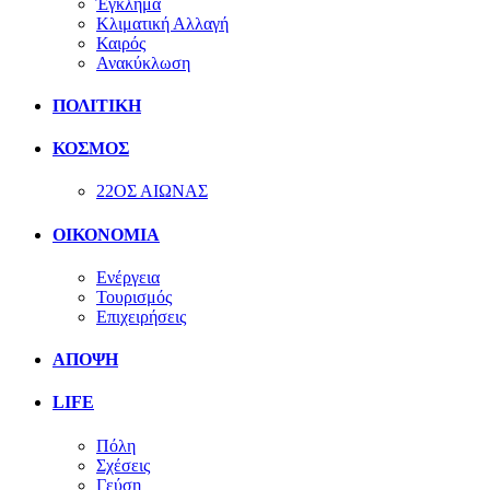
Έγκλημα
Κλιματική Αλλαγή
Καιρός
Ανακύκλωση
ΠΟΛΙΤΙΚΗ
ΚΟΣΜΟΣ
22ΟΣ ΑΙΩΝΑΣ
ΟΙΚΟΝΟΜΙΑ
Ενέργεια
Τουρισμός
Επιχειρήσεις
ΑΠΟΨΗ
LIFE
Πόλη
Σχέσεις
Γεύση