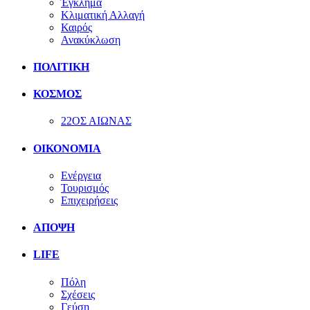
Έγκλημα
Κλιματική Αλλαγή
Καιρός
Ανακύκλωση
ΠΟΛΙΤΙΚΗ
ΚΟΣΜΟΣ
22ΟΣ ΑΙΩΝΑΣ
ΟΙΚΟΝΟΜΙΑ
Ενέργεια
Τουρισμός
Επιχειρήσεις
ΑΠΟΨΗ
LIFE
Πόλη
Σχέσεις
Γεύση