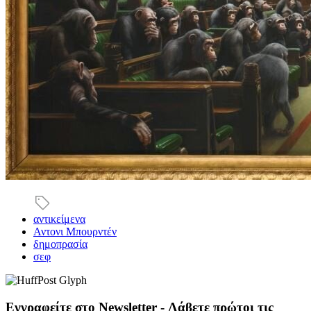
αντικείμενα
Αντονι Μπουρντέν
δημοπρασία
σεφ
Εγγραφείτε στο Newsletter - Λάβετε πρώτοι τις