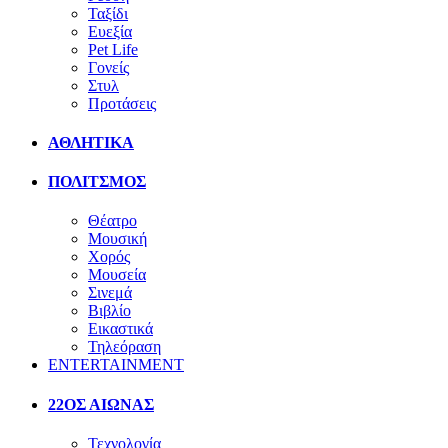
Ταξίδι
Ευεξία
Pet Life
Γονείς
Στυλ
Προτάσεις
ΑΘΛΗΤΙΚΑ
ΠΟΛΙΤΣΜΟΣ
Θέατρο
Μουσική
Χορός
Μουσεία
Σινεμά
Βιβλίο
Εικαστικά
Τηλεόραση
ENTERTAINMENT
22ΟΣ ΑΙΩΝΑΣ
Τεχνολογία