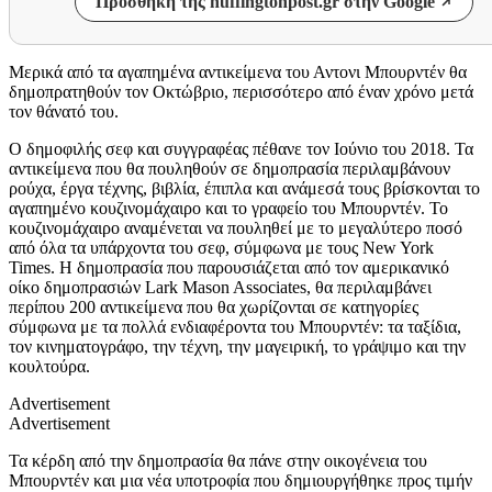
Προσθήκη της huffingtonpost.gr στην Google
Μερικά από τα αγαπημένα αντικείμενα του Αντονι Μπουρντέν θα
δημοπρατηθούν τον Οκτώβριο, περισσότερο από έναν χρόνο μετά
τον θάνατό του.
Ο δημοφιλής σεφ και συγγραφέας πέθανε τον Ιούνιο του 2018. Τα
αντικείμενα που θα πουληθούν σε δημοπρασία περιλαμβάνουν
ρούχα, έργα τέχνης, βιβλία, έπιπλα και ανάμεσά τους βρίσκονται το
αγαπημένο κουζινομάχαιρο και το γραφείο του Μπουρντέν. Το
κουζινομάχαιρο αναμένεται να πουληθεί με το μεγαλύτερο ποσό
από όλα τα υπάρχοντα του σεφ, σύμφωνα με τους New York
Times. Η δημοπρασία που παρουσιάζεται από τον αμερικανικό
οίκο δημοπρασιών Lark Mason Associates, θα περιλαμβάνει
περίπου 200 αντικείμενα που θα χωρίζονται σε κατηγορίες
σύμφωνα με τα πολλά ενδιαφέροντα του Μπουρντέν: τα ταξίδια,
τον κινηματογράφο, την τέχνη, την μαγειρική, το γράψιμο και την
κουλτούρα.
Advertisement
Advertisement
Τα κέρδη από την δημοπρασία θα πάνε στην οικογένεια του
Μπουρντέν και μια νέα υποτροφία που δημιουργήθηκε προς τιμήν