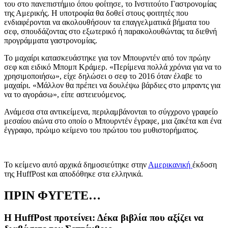
του στο πανεπιστήμιο όπου φοίτησε, το Ινστιτούτο Γαστρονομίας
της Αμερικής. Η υποτροφία θα δοθεί στους φοιτητές που
ενδιαφέρονται να ακολουθήσουν τα επαγγελματικά βήματα του
σεφ, σπουδάζοντας στο εξωτερικό ή παρακολουθώντας τα διεθνή
προγράμματα γαστρονομίας.
Το μαχαίρι κατασκευάστηκε για τον Μπουρντέν από τον πρώην
σεφ και ειδικό Μπομπ Κράμερ. «Περίμενα πολλά χρόνια για να το
χρησιμοποιήσω», είχε δηλώσει ο σεφ το 2016 όταν έλαβε το
μαχαίρι. «Μάλλον θα πρέπει να δουλέψω βάρδιες στο μπραντς για
να το αγοράσω», είπε αστειευόμενος.
Ανάμεσα στα αντικείμενα, περιλαμβάνονται το σύγχρονο γραφείο
μεσαίου αιώνα στο οποίο ο Μπουρντέν έγραφε, μια ζακέτα και ένα
έγγραφο, πρώιμο κείμενο του πρώτου του μυθιστορήματος.
Το κείμενο αυτό αρχικά δημοσιεύτηκε στην
Αμερικανική
έκδοση
της HuffPost και αποδόθηκε στα ελληνικά.
ΠΡΙΝ ΦΥΓΕΤΕ…
Η HuffPost προτείνει: Δέκα βιβλία που αξίζει να