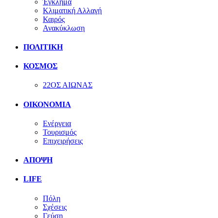
Έγκλημα
Κλιματική Αλλαγή
Καιρός
Ανακύκλωση
ΠΟΛΙΤΙΚΗ
ΚΟΣΜΟΣ
22ΟΣ ΑΙΩΝΑΣ
ΟΙΚΟΝΟΜΙΑ
Ενέργεια
Τουρισμός
Επιχειρήσεις
ΑΠΟΨΗ
LIFE
Πόλη
Σχέσεις
Γεύση