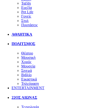
Ταξίδι
Ευεξία
Pet Life
Γονείς
Στυλ
Προτάσεις
ΑΘΛΗΤΙΚΑ
ΠΟΛΙΤΣΜΟΣ
Θέατρο
Μουσική
Χορός
Μουσεία
Σινεμά
Βιβλίο
Εικαστικά
Τηλεόραση
ENTERTAINMENT
22ΟΣ ΑΙΩΝΑΣ
Τεχνολογία