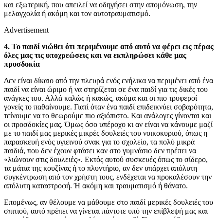
και εξωτερική, που απειλεί να οδηγήσει στην απομόνωση, την
μελαγχολία ή ακόμη και τον αυτοτραυματισμό.
Advertisement
4. Το παιδί νιώθει ότι περιμένουμε από αυτό να φέρει εις πέρας
όλες μας τις υποχρεώσεις και να εκπληρώσει κάθε μας
προσδοκία
Δεν είναι δίκαιο από την πλευρά ενός ενήλικα να περιμένει από ένα
παιδί να είναι ώριμο ή να στηρίζεται σε ένα παιδί για τις δικές του
ανάγκες του. Αλλά καλώς ή κακώς, ακόμα και οι πιο τρυφεροί
γονείς το παθαίνουμε. Γιατί όταν ένα παιδί επιδεικνύει σοβαρότητα,
τείνουμε να το θεωρούμε πιο αξιόπιστο. Και ανάλογες γίνονται και
οι προσδοκίες μας. Όμως όσο υπέροχο κι αν είναι να κάνουμε μαζί
με το παιδί μας μερικές μικρές δουλειές του νοικοκυριού, όπως η
παρασκευή ενός υγιεινού σνακ για το σχολείο, τα πολύ μικρά
παιδιά, που δεν έχουν φτάσει καν στο γυμνάσιο δεν πρέπει να
«λιώνουν στις δουλειές». Εκτός αυτού συσκευές όπως το σίδερο,
τα μάτια της κουζίνας ή το πλυντήριο, αν δεν υπάρχει απόλυτη
συγκέντρωση από τον χρήστη τους, ενδέχεται να προκαλέσουν την
απόλυτη καταστροφή. Ή ακόμη και τραυματισμό ή θάνατο.
Επομένως, αν θέλουμε να μάθουμε στο παιδί μερικές δουλειές του
σπιτιού, αυτό πρέπει να γίνεται πάντοτε υπό την επίβλεψή μας και