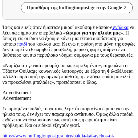
Προσθήκη της huffingtonpost.gr στην Google
Ίσως και εμείς όταν ήμασταν μικροί ακούσαμε κάποιον
ενήλικα
να
λέει πως ήμασταν υπερβολικά
«ώριμοι για την ηλικία μας»
. Η
ίσως εμείς οι ίδιοι να έχουμε κάνει μια τέτοια διαπίστωση για
κάποιο
παιδί
του κύκλου μας. Κι ενώ η φράση από μόνη της σαφώς
δεν μπορεί να θεωρηθεί προσβολή, μερικές φορές παίρνει ένα
βαθύτερο και πιο περίπλοκο νόημα, σύμφωνα με τους θεραπευτές.
«Νομίζω ότι γενικά προορίζεται ως κομπλιμέντο», σημειώνει ο
Τζάστιν Ουίλιαμς κοινωνικός λειτουργός με έδρα τη Φιλαδέλφεια.
«Αλλά παρά αυτή την αρχική πρόθεση, η εν λόγω φράση απειλεί
να προκαλέσει μπελάδες», προειδοποιεί ο ίδιος.
Advertisement
Advertisement
Σε ορισμένα παιδιά, το να τους λέμε ότι παραείναι ώριμα για την
ηλικία τους, δεν έχει τον παραμικρό αντίκτυπο. Όμως άλλα παιδιά,
ενδέχεται να θεωρήσουν πως αυτή τους η ωριμότητα είναι
πρόβλημα. Και οι ειδικοί εξηγούν γιατί.
https://www.huffingtonpost.gr/entry/paidia-kai-aychos-oi-