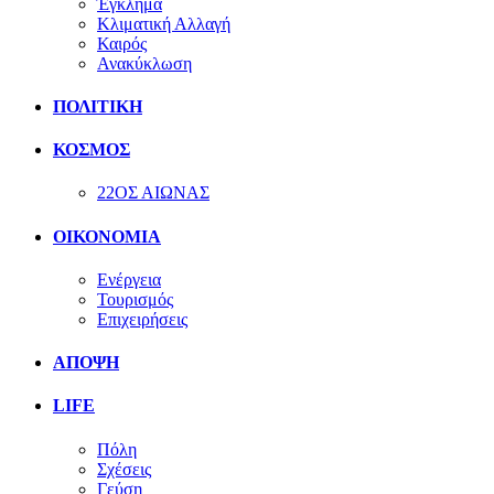
Έγκλημα
Κλιματική Αλλαγή
Καιρός
Ανακύκλωση
ΠΟΛΙΤΙΚΗ
ΚΟΣΜΟΣ
22ΟΣ ΑΙΩΝΑΣ
ΟΙΚΟΝΟΜΙΑ
Ενέργεια
Τουρισμός
Επιχειρήσεις
ΑΠΟΨΗ
LIFE
Πόλη
Σχέσεις
Γεύση