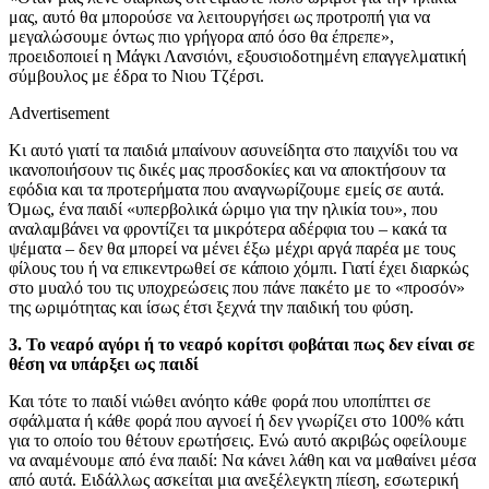
μας, αυτό θα μπορούσε να λειτουργήσει ως προτροπή για να
μεγαλώσουμε όντως πιο γρήγορα από όσο θα έπρεπε»,
προειδοποιεί η Μάγκι Λανσιόνι, εξουσιοδοτημένη επαγγελματική
σύμβουλος με έδρα το Νιου Τζέρσι.
Advertisement
Κι αυτό γιατί τα παιδιά μπαίνουν ασυνείδητα στο παιχνίδι του να
ικανοποιήσουν τις δικές μας προσδοκίες και να αποκτήσουν τα
εφόδια και τα προτερήματα που αναγνωρίζουμε εμείς σε αυτά.
Όμως, ένα παιδί «υπερβολικά ώριμο για την ηλικία του», που
αναλαμβάνει να φροντίζει τα μικρότερα αδέρφια του – κακά τα
ψέματα – δεν θα μπορεί να μένει έξω μέχρι αργά παρέα με τους
φίλους του ή να επικεντρωθεί σε κάποιο χόμπι. Γιατί έχει διαρκώς
στο μυαλό του τις υποχρεώσεις που πάνε πακέτο με το «προσόν»
της ωριμότητας και ίσως έτσι ξεχνά την παιδική του φύση.
3. Το νεαρό αγόρι ή το νεαρό κορίτσι φοβάται πως δεν είναι σε
θέση να υπάρξει ως παιδί
Και τότε το παιδί νιώθει ανόητο κάθε φορά που υποπίπτει σε
σφάλματα ή κάθε φορά που αγνοεί ή δεν γνωρίζει στο 100% κάτι
για το οποίο του θέτουν ερωτήσεις. Ενώ αυτό ακριβώς οφείλουμε
να αναμένουμε από ένα παιδί: Να κάνει λάθη και να μαθαίνει μέσα
από αυτά. Ειδάλλως ασκείται μια ανεξέλεγκτη πίεση, εσωτερική