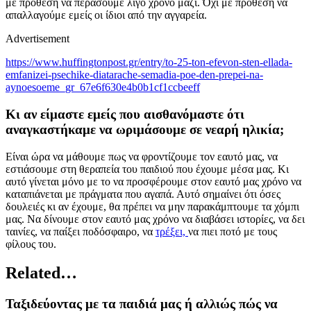
με πρόθεση να περάσουμε λίγο χρόνο μαζί. Όχι με πρόθεση να
απαλλαγούμε εμείς οι ίδιοι από την αγγαρεία.
Advertisement
https://www.huffingtonpost.gr/entry/to-25-ton-efevon-sten-ellada-
emfanizei-psechike-diatarache-semadia-poe-den-prepei-na-
aynoesoeme_gr_67e6f630e4b0b1cf1ccbeeff
Κι αν είμαστε εμείς που αισθανόμαστε ότι
αναγκαστήκαμε να ωριμάσουμε σε νεαρή ηλικία;
Είναι ώρα να μάθουμε πως να φροντίζουμε τον εαυτό μας, να
εστιάσουμε στη θεραπεία του παιδιού που έχουμε μέσα μας. Κι
αυτό γίνεται μόνο με το να προσφέρουμε στον εαυτό μας χρόνο να
καταπιάνεται με πράγματα που αγαπά. Αυτό σημαίνει ότι όσες
δουλειές κι αν έχουμε, θα πρέπει να μην παρακάμπτουμε τα χόμπι
μας. Να δίνουμε στον εαυτό μας χρόνο να διαβάσει ιστορίες, να δει
ταινίες, να παίξει ποδόσφαιρο, να
τρέξει,
να πιει ποτό με τους
φίλους του.
Related…
Ταξιδεύοντας με τα παιδιά μας ή αλλιώς πώς να