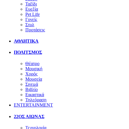
Ταξίδι
Ευεξία
Pet Life
Γονείς
Στυλ
Προτάσεις
ΑΘΛΗΤΙΚΑ
ΠΟΛΙΤΣΜΟΣ
Θέατρο
Μουσική
Χορός
Μουσεία
Σινεμά
Βιβλίο
Εικαστικά
Τηλεόραση
ENTERTAINMENT
22ΟΣ ΑΙΩΝΑΣ
Τεχνολογία