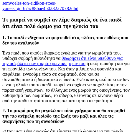
semvoeles-ton-eidikon-stoes-
yoneis_gr_67ac88bae4b0232270782dbd
Τι μπορεί να συμβεί αν λέμε διαρκώς σε ένα παιδί
ότι είναι πολύ ώριμο για την ηλικία του
1. To παιδί ενδέχεται να φορτωθεί στις πλάτες του ευθύνες που
δεν του αναλογούν
Ένα παιδί που ακούει διαρκώς εγκώμια για την ωριμότητά του,
υπάρχει σοβαρή πιθανότητα να
θεωρήσει ότι είναι υπεύθυνο για
την ασφάλεια των μικρότερων αδερφών του
ή ακόμη-ακόμη και για
τη φροντίδα των γονέων του. Και όταν μιλάμε για φροντίδα και
ασφάλεια, εννοούμε τόσο σε σωματικό, όσο και σε
συναισθηματικό ή διανοητικό επίπεδο. Ενδεικτικά, ακόμα κι αν δεν
είναι η ηλικία του το παιδί μπορεί να αρχίσει να ασχολείται με την
παρασκευή γευμάτων, το άλλαγμα ενός μωρού της οικογένειας, τον
καθαρισμό των δωματίων, το σίδερο, θέτοντας σε κίνδυνο πέρα
από την παιδικότητά του και τη σωματική του ακεραιότητα.
2. Το μικρό μας θα μεγαλώσει τόσο γρήγορα που θα στερηθεί
την πιο ανέμελη περίοδο της ζωής του μαζί και όλες τις
αναμνήσεις που τη συνοδεύουν
«Όταν μας λένε διαρκώς ότι είμαστε πολύ ώριμοι για την ηλικία