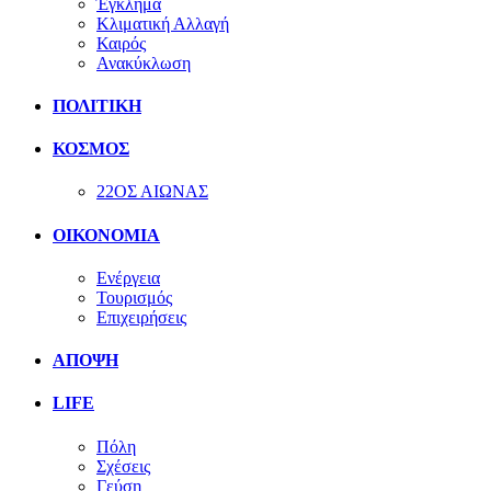
Έγκλημα
Κλιματική Αλλαγή
Καιρός
Ανακύκλωση
ΠΟΛΙΤΙΚΗ
ΚΟΣΜΟΣ
22ΟΣ ΑΙΩΝΑΣ
ΟΙΚΟΝΟΜΙΑ
Ενέργεια
Τουρισμός
Επιχειρήσεις
ΑΠΟΨΗ
LIFE
Πόλη
Σχέσεις
Γεύση