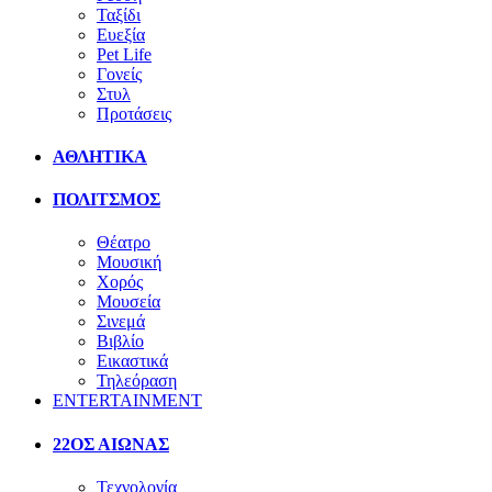
Ταξίδι
Ευεξία
Pet Life
Γονείς
Στυλ
Προτάσεις
ΑΘΛΗΤΙΚΑ
ΠΟΛΙΤΣΜΟΣ
Θέατρο
Μουσική
Χορός
Μουσεία
Σινεμά
Βιβλίο
Εικαστικά
Τηλεόραση
ENTERTAINMENT
22ΟΣ ΑΙΩΝΑΣ
Τεχνολογία