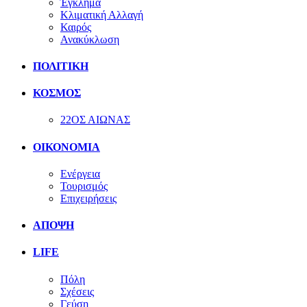
Έγκλημα
Κλιματική Αλλαγή
Καιρός
Ανακύκλωση
ΠΟΛΙΤΙΚΗ
ΚΟΣΜΟΣ
22ΟΣ ΑΙΩΝΑΣ
ΟΙΚΟΝΟΜΙΑ
Ενέργεια
Τουρισμός
Επιχειρήσεις
ΑΠΟΨΗ
LIFE
Πόλη
Σχέσεις
Γεύση