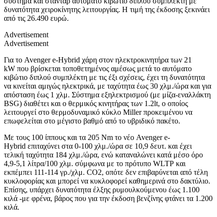
σύστημα και στάνταρ αυτόματο κιβώτιο διπλού συμπλέκτη με
δυνατότητα χειροκίνητης λειτουργίας. Η τιμή της έκδοσης ξεκινάει
από τις 26.490 ευρώ.
Advertisement
Advertisement
Για το Avenger e-Hybrid χάρη στον ηλεκτροκινητήρα των 21
kW που βρίσκεται τοποθετημένος αμέσως μετά το αυτόματο
κιβώτιο διπλού συμπλέκτη με τις έξι σχέσεις, έχει τη δυνατότητα
να κινείται αμιγώς ηλεκτρικά, με ταχύτητα έως 30 χλμ./ώρα και για
απόσταση έως 1 χλμ. Σύστημα εξηλεκτρισμού (με μίζα-εναλλάκτη
BSG) διαθέτει και ο θερμικός κινητήρας των 1.2lt, ο οποίος
λειτουργεί στο θερμοδυναμικό κύκλο Miller προκειμένου να
επωφελείται στο μέγιστο βαθμό από το υβριδικό πακέτο.
Με τους 100 ίππους και τα 205 Nm το νέο Avenger e-
Hybrid επιταχύνει στα 0-100 χλμ./ώρα σε 10,9 δευτ. και έχει
τελική ταχύτητα 184 χλμ./ώρα, ενώ καταναλώνει κατά μέσο όρο
4,9-5,1 λίτρα/100 χλμ. σύμφωνα με το πρότυπο WLTP και
εκπέμπει 111-114 γρ./χλμ. CO2, οπότε δεν επιβαρύνεται από τέλη
κυκλοφορίας και μπορεί να κυκλοφορεί καθημερινά στο δακτύλιο.
Επίσης, υπάρχει δυνατότητα έλξης ρυμουλκούμενου έως 1.100
κιλά -με φρένα, βάρος που για την έκδοση βενζίνης φτάνει τα 1.200
κιλά.