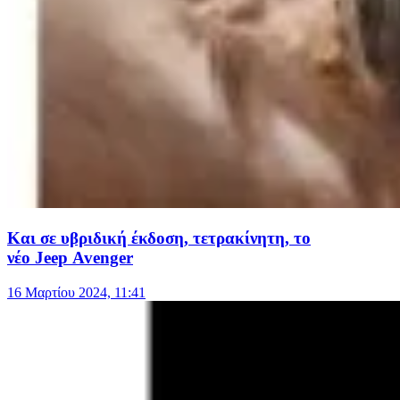
Και σε υβριδική έκδοση, τετρακίνητη, το
νέο Jeep Avenger
16 Μαρτίου 2024, 11:41