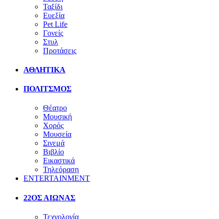
Ταξίδι
Ευεξία
Pet Life
Γονείς
Στυλ
Προτάσεις
ΑΘΛΗΤΙΚΑ
ΠΟΛΙΤΣΜΟΣ
Θέατρο
Μουσική
Χορός
Μουσεία
Σινεμά
Βιβλίο
Εικαστικά
Τηλεόραση
ENTERTAINMENT
22ΟΣ ΑΙΩΝΑΣ
Τεχνολογία