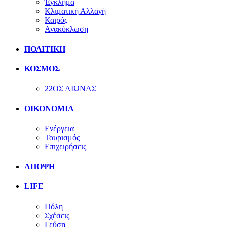
Έγκλημα
Κλιματική Αλλαγή
Καιρός
Ανακύκλωση
ΠΟΛΙΤΙΚΗ
ΚΟΣΜΟΣ
22ΟΣ ΑΙΩΝΑΣ
ΟΙΚΟΝΟΜΙΑ
Ενέργεια
Τουρισμός
Επιχειρήσεις
ΑΠΟΨΗ
LIFE
Πόλη
Σχέσεις
Γεύση