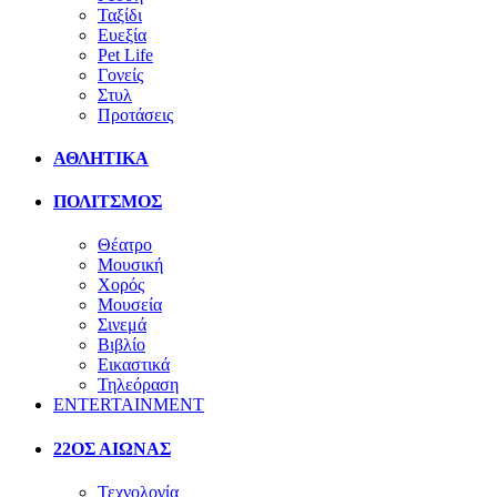
Ταξίδι
Ευεξία
Pet Life
Γονείς
Στυλ
Προτάσεις
ΑΘΛΗΤΙΚΑ
ΠΟΛΙΤΣΜΟΣ
Θέατρο
Μουσική
Χορός
Μουσεία
Σινεμά
Βιβλίο
Εικαστικά
Τηλεόραση
ENTERTAINMENT
22ΟΣ ΑΙΩΝΑΣ
Τεχνολογία