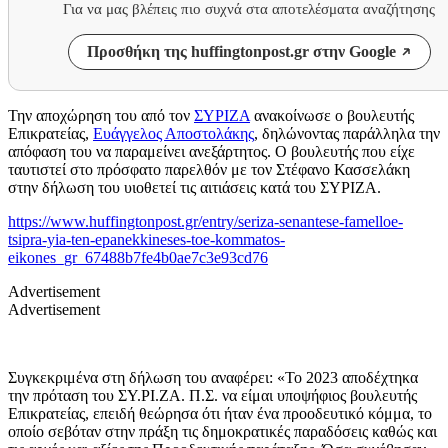
Για να μας βλέπεις πιο συχνά στα αποτελέσματα αναζήτησης
Προσθήκη της huffingtonpost.gr στην Google
Την αποχώρηση του από τον
ΣΥΡΙΖΑ
ανακοίνωσε ο βουλευτής
Επικρατείας,
Ευάγγελος Αποστολάκης
, δηλώνοντας παράλληλα την
απόφαση του να παραμείνει ανεξάρτητος. Ο βουλευτής που είχε
ταυτιστεί στο πρόσφατο παρελθόν με τον Στέφανο Κασσελάκη
στην δήλωση του υιοθετεί τις αιτιάσεις κατά του ΣΥΡΙΖΑ.
https://www.huffingtonpost.gr/entry/seriza-senantese-famelloe-
tsipra-yia-ten-epanekkineses-toe-kommatos-
eikones_gr_67488b7fe4b0ae7c3e93cd76
Advertisement
Advertisement
Συγκεκριμένα στη δήλωση του αναφέρει: «Το 2023 αποδέχτηκα
την πρόταση του ΣΥ.ΡΙ.ΖΑ. Π.Σ. να είμαι υποψήφιος βουλευτής
Επικρατείας, επειδή θεώρησα ότι ήταν ένα προοδευτικό κόμμα, το
οποίο σεβόταν στην πράξη τις δημοκρατικές παραδόσεις καθώς και