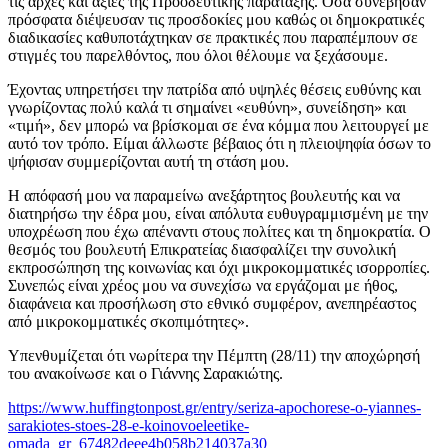
τις αρχές και αξίες της Προοδευτικής παράταξης. Όσα συνέβησαν
πρόσφατα διέψευσαν τις προσδοκίες μου καθώς οι δημοκρατικές
διαδικασίες καθυποτάχτηκαν σε πρακτικές που παραπέμπουν σε
στιγμές του παρελθόντος, που όλοι θέλουμε να ξεχάσουμε.
Έχοντας υπηρετήσει την πατρίδα από υψηλές θέσεις ευθύνης και
γνωρίζοντας πολύ καλά τι σημαίνει «ευθύνη», συνείδηση» και
«τιμή», δεν μπορώ να βρίσκομαι σε ένα κόμμα που λειτουργεί με
αυτό τον τρόπο. Είμαι άλλωστε βέβαιος ότι η πλειοψηφία όσων το
ψήφισαν συμμερίζονται αυτή τη στάση μου.
Η απόφασή μου να παραμείνω ανεξάρτητος βουλευτής και να
διατηρήσω την έδρα μου, είναι απόλυτα ευθυγραμμισμένη με την
υποχρέωση που έχω απέναντι στους πολίτες και τη δημοκρατία. Ο
θεσμός του βουλευτή Επικρατείας διασφαλίζει την συνολική
εκπροσώπηση της κοινωνίας και όχι μικροκομματικές ισορροπίες.
Συνεπώς είναι χρέος μου να συνεχίσω να εργάζομαι με ήθος,
διαφάνεια και προσήλωση στο εθνικό συμφέρον, ανεπηρέαστος
από μικροκομματικές σκοπιμότητες».
Υπενθυμίζεται ότι νωρίτερα την Πέμπτη (28/11) την αποχώρησή
του ανακοίνωσε και ο Γιάννης Σαρακιώτης.
https://www.huffingtonpost.gr/entry/seriza-apochorese-o-yiannes-
sarakiotes-stoes-28-e-koinovoeleetike-
omada_gr_67482deee4b058b214037a30