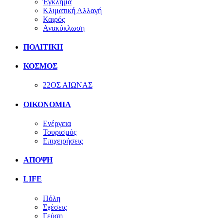
Έγκλημα
Κλιματική Αλλαγή
Καιρός
Ανακύκλωση
ΠΟΛΙΤΙΚΗ
ΚΟΣΜΟΣ
22ΟΣ ΑΙΩΝΑΣ
ΟΙΚΟΝΟΜΙΑ
Ενέργεια
Τουρισμός
Επιχειρήσεις
ΑΠΟΨΗ
LIFE
Πόλη
Σχέσεις
Γεύση