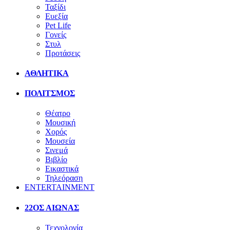
Ταξίδι
Ευεξία
Pet Life
Γονείς
Στυλ
Προτάσεις
ΑΘΛΗΤΙΚΑ
ΠΟΛΙΤΣΜΟΣ
Θέατρο
Μουσική
Χορός
Μουσεία
Σινεμά
Βιβλίο
Εικαστικά
Τηλεόραση
ENTERTAINMENT
22ΟΣ ΑΙΩΝΑΣ
Τεχνολογία