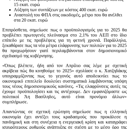
15 εκατ. ευρώ
Αύξηση των συντάξεων με κόστος 400 εκατ. ευρώ
Αναστολή του ΦΠΑ στις οικοδομές, μέτρο που θα ανέλθει
στα 20 εκατ. ευρώ
Επιπρόσθετα, σημείωσε πως ο προϋπολογισμός για το 2025 θα
προβλέπει πρωτογενές πλεόνασμα στο 2,1% του ΑΕΠ στο ίδιο
επίπεδο με τις προβλέψεις για τη φετινή χρονιά. Παράλληλα,
ξεκαθάρισε πως τα νέα μέτρα ελάφρυνσης των πολιτών για το 2025
θα προχωρήσουν γιατί περιλαμβάνονται στον δημοσιονομικό
σχεδιασμό της κυβέρνησης.
«Όπως βλέπετε, ήδη από τον Απρίλιο σας λέμε με σχετική
ακρίβεια πώς θα κινηθούμε το 2025» σχολίασε ο κ. Χατζηδάκης
υπογραμμίζοντας πως το γεγονός αυτό αποδεικνύει πως το
οικονομικό επιτελείο δουλεύει συστηματικά λαμβάνοντας υπόψη
τους νέους δημοσιονομικούς κανόνες. «Τις ελαφρύνσεις αυτές τις
έχουμε προϋπολογίσει και τις αντέχουμε. Δεν εμφανιζόμαστε ως
πολιτικοί Άη Βασίληδες, αυτό είναι προνόμιο άλλων»
συμπλήρωσε.
Απαντώντας σε σχετική ερώτηση σημείωσε πως η ελληνική
οικονομία έχει αντέξει τους κραδασμούς που προκάλεσε η
πανδημική και στη συνέχεια η ενεργειακή κρίση και καταγράφει
ισχυρότερους ρυθμούς ανάπτυξης σε σχέση με το μέσο όρο της