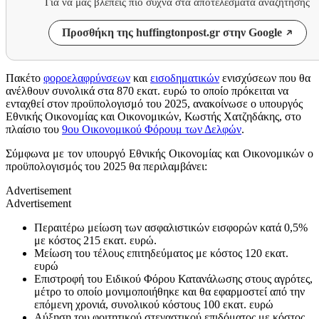
Για να μας βλέπεις πιο συχνά στα αποτελέσματα αναζήτησης
Προσθήκη της huffingtonpost.gr στην Google
Πακέτο
φοροελαφρύνσεων
και
εισοδηματικών
ενισχύσεων που θα
ανέλθουν συνολικά στα 870 εκατ. ευρώ το οποίο πρόκειται να
ενταχθεί στον προϋπολογισμό του 2025, ανακοίνωσε ο υπουργός
Εθνικής Οικονομίας και Οικονομικών, Κωστής Χατζηδάκης, στο
πλαίσιο του
9oυ Οικονομικού Φόρουμ των Δελφών
.
Σύμφωνα με τον υπουργό Εθνικής Οικονομίας και Οικονομικών ο
προϋπολογισμός του 2025 θα περιλαμβάνει:
Advertisement
Advertisement
Περαιτέρω μείωση των ασφαλιστικών εισφορών κατά 0,5%
με κόστος 215 εκατ. ευρώ.
Μείωση του τέλους επιτηδεύματος με κόστος 120 εκατ.
ευρώ
Επιστροφή του Ειδικού Φόρου Κατανάλωσης στους αγρότες,
μέτρο το οποίο μονιμοποιήθηκε και θα εφαρμοστεί από την
επόμενη χρονιά, συνολικού κόστους 100 εκατ. ευρώ
Αύξηση του φοιτητικού στεγαστικού επιδόματος με κόστος