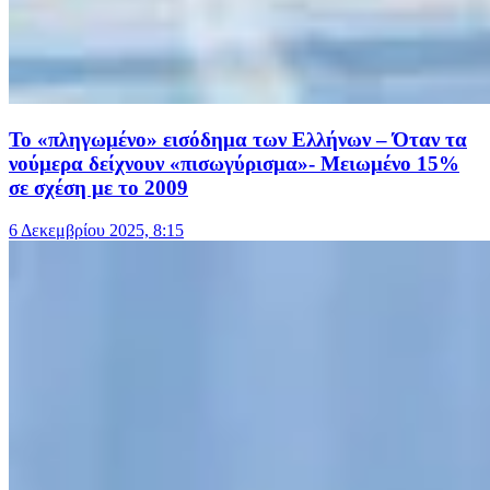
Το «πληγωμένο» εισόδημα των Ελλήνων – Όταν τα
νούμερα δείχνουν «πισωγύρισμα»- Μειωμένο 15%
σε σχέση με το 2009
6 Δεκεμβρίου 2025, 8:15