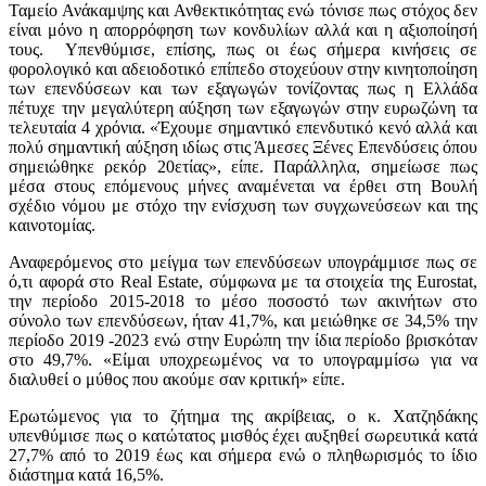
Ταμείο Ανάκαμψης και Ανθεκτικότητας ενώ τόνισε πως στόχος δεν
είναι μόνο η απορρόφηση των κονδυλίων αλλά και η αξιοποίησή
τους. Υπενθύμισε, επίσης, πως οι έως σήμερα κινήσεις σε
φορολογικό και αδειοδοτικό επίπεδο στοχεύουν στην κινητοποίηση
των επενδύσεων και των εξαγωγών τονίζοντας πως η Ελλάδα
πέτυχε την μεγαλύτερη αύξηση των εξαγωγών στην ευρωζώνη τα
τελευταία 4 χρόνια. «Έχουμε σημαντικό επενδυτικό κενό αλλά και
πολύ σημαντική αύξηση ιδίως στις Άμεσες Ξένες Επενδύσεις όπου
σημειώθηκε ρεκόρ 20ετίας», είπε. Παράλληλα, σημείωσε πως
μέσα στους επόμενους μήνες αναμένεται να έρθει στη Βουλή
σχέδιο νόμου με στόχο την ενίσχυση των συγχωνεύσεων και της
καινοτομίας.
Αναφερόμενος στο μείγμα των επενδύσεων υπογράμμισε πως σε
ό,τι αφορά στο Real Estate, σύμφωνα με τα στοιχεία της Eurostat,
την περίοδο 2015-2018 το μέσο ποσοστό των ακινήτων στο
σύνολο των επενδύσεων, ήταν 41,7%, και μειώθηκε σε 34,5% την
περίοδο 2019 -2023 ενώ στην Ευρώπη την ίδια περίοδο βρισκόταν
στο 49,7%. «Είμαι υποχρεωμένος να το υπογραμμίσω για να
διαλυθεί ο μύθος που ακούμε σαν κριτική» είπε.
Ερωτώμενος για το ζήτημα της ακρίβειας, ο κ. Χατζηδάκης
υπενθύμισε πως ο κατώτατος μισθός έχει αυξηθεί σωρευτικά κατά
27,7% από το 2019 έως και σήμερα ενώ ο πληθωρισμός το ίδιο
διάστημα κατά 16,5%.