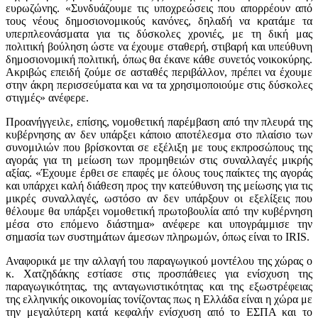
ευρωζώνης. «Συνδυάζουμε τις υποχρεώσεις που απορρέουν από
τους νέους δημοσιονομικούς κανόνες, δηλαδή να κρατάμε τα
υπερπλεονάσματα για τις δύσκολες χρονιές, με τη δική μας
πολιτική βούληση ώστε να έχουμε σταθερή, στιβαρή και υπεύθυνη
δημοσιονομική πολιτική, όπως θα έκανε κάθε συνετός νοικοκύρης.
Ακριβώς επειδή ζούμε σε ασταθές περιβάλλον, πρέπει να έχουμε
στην άκρη περισσεύματα και να τα χρησιμοποιούμε στις δύσκολες
στιγμές» ανέφερε.
Προανήγγειλε, επίσης, νομοθετική παρέμβαση από την πλευρά της
κυβέρνησης αν δεν υπάρξει κάποιο αποτέλεσμα στο πλαίσιο των
συνομιλιών που βρίσκονται σε εξέλιξη με τους εκπροσώπους της
αγοράς για τη μείωση των προμηθειών στις συναλλαγές μικρής
αξίας. «Έχουμε έρθει σε επαφές με όλους τους παίκτες της αγοράς
και υπάρχει καλή διάθεση προς την κατεύθυνση της μείωσης για τις
μικρές συναλλαγές, ωστόσο αν δεν υπάρξουν οι εξελίξεις που
θέλουμε θα υπάρξει νομοθετική πρωτοβουλία από την κυβέρνηση
μέσα στο επόμενο διάστημα» ανέφερε και υπογράμμισε την
σημασία των συστημάτων άμεσων πληρωμών, όπως είναι το IRIS.
Αναφορικά με την αλλαγή του παραγωγικού μοντέλου της χώρας ο
κ. Χατζηδάκης εστίασε στις προσπάθειες για ενίσχυση της
παραγωγικότητας, της ανταγωνιστικότητας και της εξωστρέφειας
της ελληνικής οικονομίας τονίζοντας πως η Ελλάδα είναι η χώρα με
την μεγαλύτερη κατά κεφαλήν ενίσχυση από το ΕΣΠΑ και το