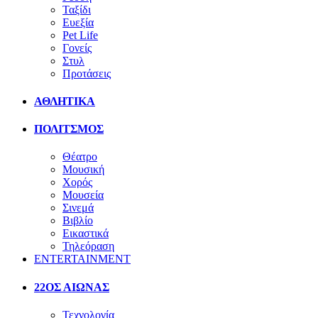
Ταξίδι
Ευεξία
Pet Life
Γονείς
Στυλ
Προτάσεις
ΑΘΛΗΤΙΚΑ
ΠΟΛΙΤΣΜΟΣ
Θέατρο
Μουσική
Χορός
Μουσεία
Σινεμά
Βιβλίο
Εικαστικά
Τηλεόραση
ENTERTAINMENT
22ΟΣ ΑΙΩΝΑΣ
Τεχνολογία