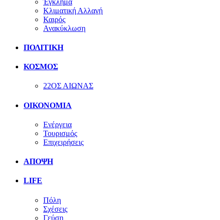
Έγκλημα
Κλιματική Αλλαγή
Καιρός
Ανακύκλωση
ΠΟΛΙΤΙΚΗ
ΚΟΣΜΟΣ
22ΟΣ ΑΙΩΝΑΣ
ΟΙΚΟΝΟΜΙΑ
Ενέργεια
Τουρισμός
Επιχειρήσεις
ΑΠΟΨΗ
LIFE
Πόλη
Σχέσεις
Γεύση