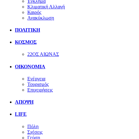
Έγκλημα
Κλιματική Αλλαγή
Καιρός
Ανακύκλωση
ΠΟΛΙΤΙΚΗ
ΚΟΣΜΟΣ
22ΟΣ ΑΙΩΝΑΣ
ΟΙΚΟΝΟΜΙΑ
Ενέργεια
Τουρισμός
Επιχειρήσεις
ΑΠΟΨΗ
LIFE
Πόλη
Σχέσεις
Γεύση