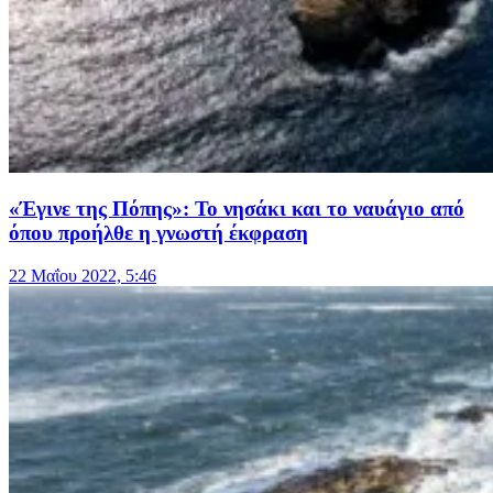
«Έγινε της Πόπης»: Το νησάκι και το ναυάγιο από
όπου προήλθε η γνωστή έκφραση
22 Μαΐου 2022, 5:46