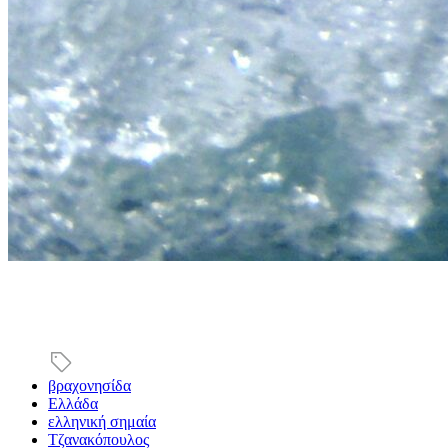
βραχονησίδα
Ελλάδα
ελληνική σημαία
Τζανακόπουλος