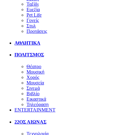
Ταξίδι
Ευεξία
Pet Life
Γονείς
Στυλ
Προτάσεις
ΑΘΛΗΤΙΚΑ
ΠΟΛΙΤΣΜΟΣ
Θέατρο
Μουσική
Χορός
Μουσεία
Σινεμά
Βιβλίο
Εικαστικά
Τηλεόραση
ENTERTAINMENT
22ΟΣ ΑΙΩΝΑΣ
Τεχνολογία