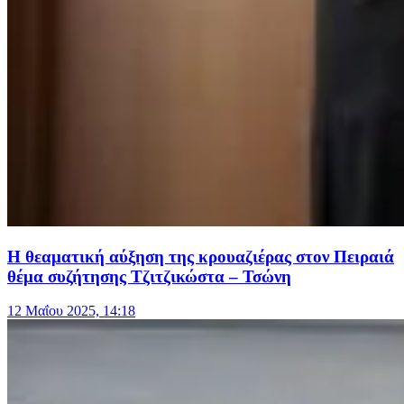
Η θεαματική αύξηση της κρουαζιέρας στον Πειραιά
θέμα συζήτησης Τζιτζικώστα – Τσώνη
12 Μαΐου 2025, 14:18