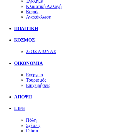
Έγκλημα
Κλιματική Αλλαγή
Καιρός
Ανακύκλωση
ΠΟΛΙΤΙΚΗ
ΚΟΣΜΟΣ
22ΟΣ ΑΙΩΝΑΣ
ΟΙΚΟΝΟΜΙΑ
Ενέργεια
Τουρισμός
Επιχειρήσεις
ΑΠΟΨΗ
LIFE
Πόλη
Σχέσεις
Γεύση