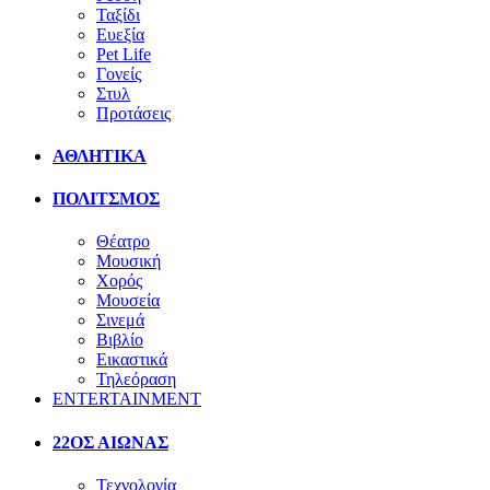
Ταξίδι
Ευεξία
Pet Life
Γονείς
Στυλ
Προτάσεις
ΑΘΛΗΤΙΚΑ
ΠΟΛΙΤΣΜΟΣ
Θέατρο
Μουσική
Χορός
Μουσεία
Σινεμά
Βιβλίο
Εικαστικά
Τηλεόραση
ENTERTAINMENT
22ΟΣ ΑΙΩΝΑΣ
Τεχνολογία