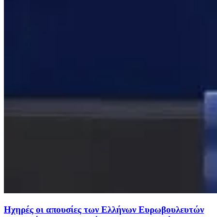
Ηχηρές οι απουσίες των Ελλήνων Ευρωβουλευτών