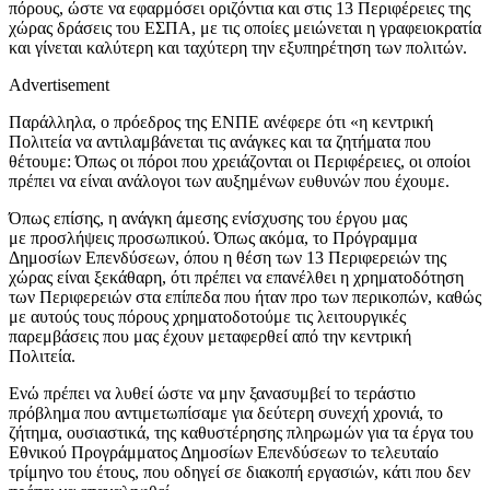
πόρους, ώστε να εφαρμόσει οριζόντια και στις 13 Περιφέρειες της
χώρας δράσεις του ΕΣΠΑ, με τις οποίες μειώνεται η γραφειοκρατία
και γίνεται καλύτερη και ταχύτερη την εξυπηρέτηση των πολιτών.
Advertisement
Παράλληλα, ο πρόεδρος της ΕΝΠΕ ανέφερε ότι «η κεντρική
Πολιτεία να αντιλαμβάνεται τις ανάγκες και τα ζητήματα που
θέτουμε: Όπως οι πόροι που χρειάζονται οι Περιφέρειες, οι οποίοι
πρέπει να είναι ανάλογοι των αυξημένων ευθυνών που έχουμε.
Όπως επίσης, η ανάγκη άμεσης ενίσχυσης του έργου μας
με προσλήψεις προσωπικού. Όπως ακόμα, το Πρόγραμμα
Δημοσίων Επενδύσεων, όπου η θέση των 13 Περιφερειών της
χώρας είναι ξεκάθαρη, ότι πρέπει να επανέλθει η χρηματοδότηση
των Περιφερειών στα επίπεδα που ήταν προ των περικοπών, καθώς
με αυτούς τους πόρους χρηματοδοτούμε τις λειτουργικές
παρεμβάσεις που μας έχουν μεταφερθεί από την κεντρική
Πολιτεία.
Ενώ πρέπει να λυθεί ώστε να μην ξανασυμβεί το τεράστιο
πρόβλημα που αντιμετωπίσαμε για δεύτερη συνεχή χρονιά, το
ζήτημα, ουσιαστικά, της καθυστέρησης πληρωμών για τα έργα του
Εθνικού Προγράμματος Δημοσίων Επενδύσεων το τελευταίο
τρίμηνο του έτους, που οδηγεί σε διακοπή εργασιών, κάτι που δεν