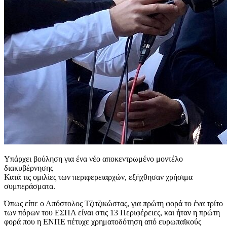
Υπάρχει βούληση για ένα νέο αποκεντρωμένο μοντέλο
διακυβέρνησης
Κατά τις ομιλίες των περιφερειαρχών, εξήχθησαν χρήσιμα
συμπεράσματα.
Όπως είπε ο Απόστολος Τζιτζικώστας, για πρώτη φορά το ένα τρίτο
των πόρων του ΕΣΠΑ είναι στις 13 Περιφέρειες, και ήταν η πρώτη
φορά που η ΕΝΠΕ πέτυχε χρηματοδότηση από ευρωπαϊκούς