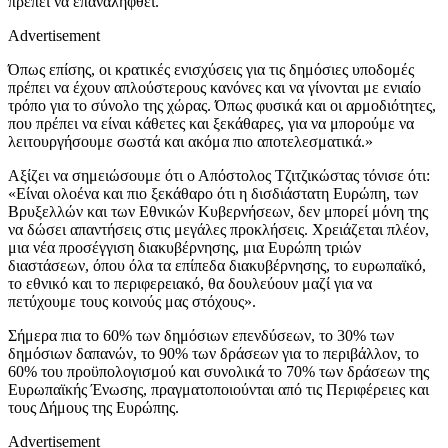
πρέπει να επαναληφθεί.
Advertisement
Όπως επίσης, οι κρατικές ενισχύσεις για τις δημόσιες υποδομές
πρέπει να έχουν απλούστερους κανόνες και να γίνονται με ενιαίο
τρόπο για το σύνολο της χώρας. Όπως φυσικά και οι αρμοδιότητες,
που πρέπει να είναι κάθετες και ξεκάθαρες, για να μπορούμε να
λειτουργήσουμε σωστά και ακόμα πιο αποτελεσματικά.»
Αξίζει να σημειώσουμε ότι ο Απόστολος Τζιτζικώστας τόνισε ότι:
«Είναι ολοένα και πιο ξεκάθαρο ότι η δισδιάστατη Ευρώπη, των
Βρυξελλών και των Εθνικών Κυβερνήσεων, δεν μπορεί μόνη της
να δώσει απαντήσεις στις μεγάλες προκλήσεις. Χρειάζεται πλέον,
μια νέα προσέγγιση διακυβέρνησης, μια Ευρώπη τριών
διαστάσεων, όπου όλα τα επίπεδα διακυβέρνησης, το ευρωπαϊκό,
το εθνικό και το περιφερειακό, θα δουλεύουν μαζί για να
πετύχουμε τους κοινούς μας στόχους».
Σήμερα πια το 60% των δημόσιων επενδύσεων, το 30% των
δημόσιων δαπανών, το 90% των δράσεων για το περιβάλλον, το
60% του προϋπολογισμού και συνολικά το 70% των δράσεων της
Ευρωπαϊκής Ένωσης, πραγματοποιούνται από τις Περιφέρειες και
τους Δήμους της Ευρώπης.
Advertisement