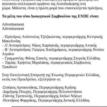
ανώτατου συλλογικού οργάνου της Αυτοδιοίκησης στη
χώρα. Μάλιστα, είναι η πρώτη φορά που επανεκλέγεται πρόεδρος.
Τα μέλη του νέου Διοικητικού Συμβουλίου της ΕΝΠΕ είναι:
Advertisement
Advertisement
– Πρόεδρος: Απόστολος Τζιτζικώστας, περιφερειάρχης Κεντρικής
Μακεδονίας
– Α’ Αντιπρόεδρος: Νίκος Χαρδαλιάς, περιφερειάρχης Αττικής
– Β’ Αντιπρόεδρος: Γιώργος Χατζημάρκος, περιφερειάρχης Νοτίου
Αιγαίου
– Γραμματέας: Φάνης Σπανός, περιφερειάρχης Στερεάς Ελλάδας
– Ταμίας: Χρήστος Μιχαλάκης, περιφερειακός Σύμβουλος
Τρικάλων
Στην Εκτελεστική Επιτροπή της Ένωσης Περιφερειών Ελλάδας,
εκτός του Προεδρείου, εξελέγησαν οι:
-Σταύρος Αρναουτάκης, Περιφερειάρχης Κρήτης
-Δημήτρης Πτωχός, Περιφερειάρχης Πελοποννήσου
-Γιάννης Τρεπεκλής, Περιφερειάρχης Ιονίων Νήσων
-Νεκτάριος Φαρμάκης, Περιφερειάρχης Δυτικής Ελλάδας