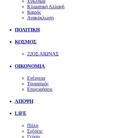
Έγκλημα
Κλιματική Αλλαγή
Καιρός
Ανακύκλωση
ΠΟΛΙΤΙΚΗ
ΚΟΣΜΟΣ
22ΟΣ ΑΙΩΝΑΣ
ΟΙΚΟΝΟΜΙΑ
Ενέργεια
Τουρισμός
Επιχειρήσεις
ΑΠΟΨΗ
LIFE
Πόλη
Σχέσεις
Γεύση