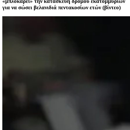
«μπλοκάρει» την κατασκευή δρόμου εκατομμυρίων
για να σώσει βελανιδιά πεντακοσίων ετών (βίντεο)