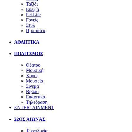
Ταξίδι
Ευεξία
Pet Life
Γονείς
Στυλ
Προτάσεις
ΑΘΛΗΤΙΚΑ
ΠΟΛΙΤΣΜΟΣ
Θέατρο
Μουσική
Χορός
Μουσεία
Σινεμά
Βιβλίο
Εικαστικά
Τηλεόραση
ENTERTAINMENT
22ΟΣ ΑΙΩΝΑΣ
Τεχνολογία