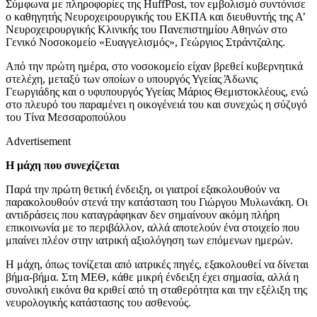
Σύμφωνα με πληροφορίες της HuffPost, τον εμβολισμό συντόνισε
ο καθηγητής Νευροχειρουργικής του ΕΚΠΑ και διευθυντής της Α’
Νευροχειρουργικής Κλινικής του Πανεπιστημίου Αθηνών στο
Γενικό Νοσοκομείο «Ευαγγελισμός», Γεώργιος Στράντζαλης.
Από την πρώτη ημέρα, στο νοσοκομείο είχαν βρεθεί κυβερνητικά
στελέχη, μεταξύ των οποίων ο υπουργός Υγείας Άδωνις
Γεωργιάδης και ο υφυπουργός Υγείας Μάριος Θεμιστοκλέους, ενώ
στο πλευρό του παραμένει η οικογένειά του και συνεχώς η σύζυγό
του Τίνα Μεσσαροπούλου
Advertisement
Η μάχη που συνεχίζεται
Παρά την πρώτη θετική ένδειξη, οι γιατροί εξακολουθούν να
παρακολουθούν στενά την κατάσταση του Γιώργου Μυλωνάκη. Οι
αντιδράσεις που καταγράφηκαν δεν σημαίνουν ακόμη πλήρη
επικοινωνία με το περιβάλλον, αλλά αποτελούν ένα στοιχείο που
μπαίνει πλέον στην ιατρική αξιολόγηση των επόμενων ημερών.
Η μάχη, όπως τονίζεται από ιατρικές πηγές, εξακολουθεί να δίνεται
βήμα-βήμα. Στη ΜΕΘ, κάθε μικρή ένδειξη έχει σημασία, αλλά η
συνολική εικόνα θα κριθεί από τη σταθερότητα και την εξέλιξη της
νευρολογικής κατάστασης του ασθενούς.