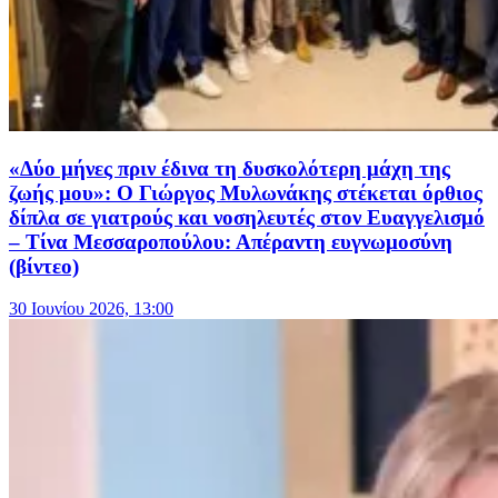
«Δύο μήνες πριν έδινα τη δυσκολότερη μάχη της
ζωής μου»: Ο Γιώργος Μυλωνάκης στέκεται όρθιος
δίπλα σε γιατρούς και νοσηλευτές στον Ευαγγελισμό
– Τίνα Μεσσαροπούλου: Απέραντη ευγνωμοσύνη
(βίντεο)
30 Ιουνίου 2026, 13:00