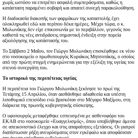
χωρίς ωστόσο να επιτρέπει ασφαλή συμπεράσματα, καθώς η
κατάσταση παραμένει σοβαρή και απαιτεί συνεχή παρακολούθηση.
Η διαδικασία διακοπής των φαρμάκων της καταστολής έχει
ολοκληρωθεί εδώ και περίπου δέκα ημέρες. Μέχρι τώρα, ο κ.
Μυλωνάκης δεν είχε επικοινωνία με το περιβάλλον, γεγονός που
καθιστά τις νέες αντιδράσεις σημαντική ένδειξη στην πορεία
αξιολόγησης της κατάστασής του.
Το Σάββατο 2 Μαΐου, τον Γιώργο Μυλωνάκη επισκέφθηκε εκ νέου
στο νοσοκομείο ο πρωθυπουργός Κυριάκος Μητσοτάκης, ο οποίος
από την πρώτη στιγμή ενημερώνεται για την εξέλιξη της υγείας του
στενού συνεργάτη του.
Το ιστορικό της περιπέτειας υγείας
Η περιπέτεια του Γιώργου Μυλωνάκη ξεκίνησε το πρωί της
Τετάρτης 15 Απριλίου, όταν αισθάνθηκε αδιαθεσία και υπέστη
λιποθυμικό επεισόδιο ενώ βρισκόταν στο Μέγαρο Μαξίμου, στη
διάρκεια της πρωινής κυβερνητικής σύσκεψης.
Ο υφυπουργός μεταφέρθηκε εσπευσμένα με ασθενοφόρο του
ΕΚΑΒ στο νοσοκομείο «Ευαγγελισμός», όπου υποβλήθηκε άμεσα
σε απεικονιστικό έλεγχο και στις απαραίτητες εξετάσεις. Οι γιατροί
διαπίστωσαν ρήξη ανευρύσματος στον εγκέφαλο και αποφάσισαν
την άμεση επέμβαση εμβολισμού.