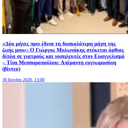
«Δύο μήνες πριν έδινα τη δυσκολότερη μάχη της
ζωής μου»: Ο Γιώργος Μυλωνάκης στέκεται όρθιος
δίπλα σε γιατρούς και νοσηλευτές στον Ευαγγελισμό
– Τίνα Μεσσαροπούλου: Απέραντη ευγνωμοσύνη
(βίντεο)
30 Ιουνίου 2026, 13:00