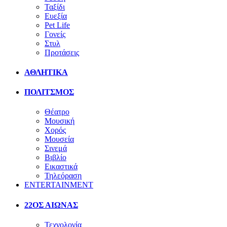
Ταξίδι
Ευεξία
Pet Life
Γονείς
Στυλ
Προτάσεις
ΑΘΛΗΤΙΚΑ
ΠΟΛΙΤΣΜΟΣ
Θέατρο
Μουσική
Χορός
Μουσεία
Σινεμά
Βιβλίο
Εικαστικά
Τηλεόραση
ENTERTAINMENT
22ΟΣ ΑΙΩΝΑΣ
Τεχνολογία