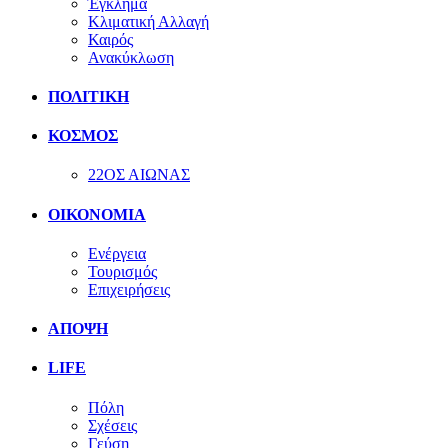
Έγκλημα
Κλιματική Αλλαγή
Καιρός
Ανακύκλωση
ΠΟΛΙΤΙΚΗ
ΚΟΣΜΟΣ
22ΟΣ ΑΙΩΝΑΣ
ΟΙΚΟΝΟΜΙΑ
Ενέργεια
Τουρισμός
Επιχειρήσεις
ΑΠΟΨΗ
LIFE
Πόλη
Σχέσεις
Γεύση