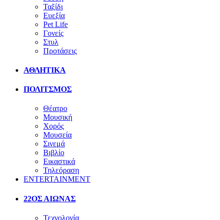
Ταξίδι
Ευεξία
Pet Life
Γονείς
Στυλ
Προτάσεις
ΑΘΛΗΤΙΚΑ
ΠΟΛΙΤΣΜΟΣ
Θέατρο
Μουσική
Χορός
Μουσεία
Σινεμά
Βιβλίο
Εικαστικά
Τηλεόραση
ENTERTAINMENT
22ΟΣ ΑΙΩΝΑΣ
Τεχνολογία