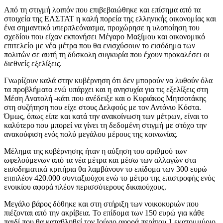
Από τη στιγμή λοιπόν που επιβεβαιώθηκε και επίσημα από τα
στοιχεία της ΕΛΣΤΑΤ η καλή πορεία της ελληνικής οικονομίας και
ένα σημαντικό υπερπλεόνασμα, προχώρησε η υλοποίηση του
σχεδίου που είχαν εκπονήσει Μέγαρο Μαξίμου και οικονομικό
επιτελείο με νέα μέτρα που θα ενισχύσουν το εισόδημα των
πολιτών σε αυτή τη δύσκολη συγκυρία που έχουν προκαλέσει οι
διεθνείς εξελίξεις.
Γνωρίζουν καλά στην κυβέρνηση ότι δεν μπορούν να λυθούν όλα
τα προβλήματα ενώ υπάρχει και η ανησυχία για τις εξελίξεις στη
Μέση Ανατολή -κάτι που ανέδειξε και ο Κυριάκος Μητσοτάκης
στη συζήτηση που είχε στους Δελφούς με τον Αντόνιο Κόστα.
Όμως, όπως είπε και κατά την ανακοίνωση των μέτρων, είναι το
καλύτερο που μπορεί να γίνει τη δεδομένη στιγμή με στόχο την
ανακούφιση ενός πολύ μεγάλου μέρους της κοινωνίας.
Μέλημα της κυβέρνησης ήταν η αύξηση του αριθμού των
ωφελούμενων από τα νέα μέτρα και μέσω των αλλαγών στα
εισοδηματικά κριτήρια θα λαμβάνουν το επίδομα των 300 ευρώ
επιπλέον 420.000 συνταξιούχοι ενώ το μέτρο της επιστροφής ενός
ενοικίου αφορά πλέον περισσότερους δικαιούχους.
Μεγάλο βάρος δόθηκε και στη στήριξη των νοικοκυριών που
πιέζονται από την ακρίβεια. Το επίδομα των 150 ευρώ για κάθε
παιδί που θα καταβληθεί τον Ιούνιο αφορά περίπου 1 εκατομμύριο