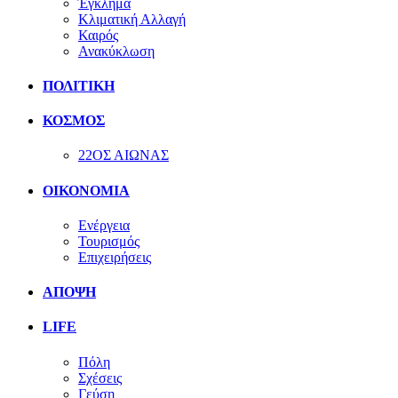
Έγκλημα
Κλιματική Αλλαγή
Καιρός
Ανακύκλωση
ΠΟΛΙΤΙΚΗ
ΚΟΣΜΟΣ
22ΟΣ ΑΙΩΝΑΣ
ΟΙΚΟΝΟΜΙΑ
Ενέργεια
Τουρισμός
Επιχειρήσεις
ΑΠΟΨΗ
LIFE
Πόλη
Σχέσεις
Γεύση