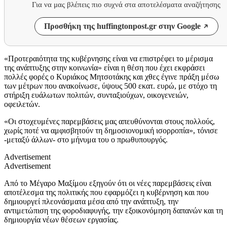
Για να μας βλέπεις πιο συχνά στα αποτελέσματα αναζήτησης
Προσθήκη της huffingtonpost.gr στην Google
«Προτεραιότητα της κυβέρνησης είναι να επιστρέφει το μέρισμα
της ανάπτυξης στην κοινωνία» είναι η θέση που έχει εκφράσει
πολλές φορές ο Κυριάκος Μητσοτάκης και χθες έγινε πράξη μέσω
των μέτρων που ανακοίνωσε, ύψους 500 εκατ. ευρώ, με στόχο τη
στήριξη ευάλωτων πολιτών, συνταξιούχων, οικογενειών,
οφειλετών.
«Οι στοχευμένες παρεμβάσεις μας απευθύνονται στους πολλούς,
χωρίς ποτέ να αμφισβητούν τη δημοσιονομική ισορροπία», τόνισε
-μεταξύ άλλων- στο μήνυμα του ο πρωθυπουργός.
Advertisement
Advertisement
Από το Μέγαρο Μαξίμου εξηγούν ότι οι νέες παρεμβάσεις είναι
αποτέλεσμα της πολιτικής που εφαρμόζει η κυβέρνηση και που
δημιουργεί πλεονάσματα μέσα από την ανάπτυξη, την
αντιμετώπιση της φοροδιαφυγής, την εξοικονόμηση δαπανών και τη
δημιουργία νέων θέσεων εργασίας.