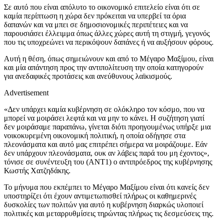
Σε αυτό που είναι απόλυτο το οικονομικό επιτελείο είναι ότι σε
καμία περίπτωση η χώρα δεν πρόκειται να υπερβεί τα όρια
δαπανών και να μπει σε δημοσιονομικές περιπέτειες και να
παρουσιάσει έλλειμμα όπως άλλες χώρες αυτή τη στιγμή, γεγονός
που τις υποχρεώνει να περικόψουν δαπάνες ή να αυξήσουν φόρους.
Αυτή η θέση, όπως σημειώνουν και από το Μέγαρο Μαξίμου, είναι
και μία απάντηση προς την αντιπολίτευση την οποία κατηγορούν
για ανεδαφικές προτάσεις και ανεύθυνους λαϊκισμούς.
Advertisement
«Δεν υπάρχει καμία κυβέρνηση σε ολόκληρο τον κόσμο, που να
μπορεί να μοιράσει λεφτά και να μην το κάνει. Η συζήτηση γιατί
δεν μοιράσαμε παραπάνω, γίνεται διότι προηγουμένως υπήρξε μια
νοικοκυρεμένη οικονομική πολιτική, η οποία οδήγησε στα
πλεονάσματα και αυτό μας επιτρέπει σήμερα να μοιράζουμε. Εάν
δεν υπάρχουν πλεονάσματα, ουκ αν λάβεις παρά του μη έχοντος»,
τόνισε σε συνέντευξη του (ΑΝΤ1) ο αντιπρόεδρος της κυβέρνησης
Κωστής Χατζηδάκης.
Το μήνυμα που εκπέμπει το Μέγαρο Μαξίμου είναι ότι κανείς δεν
υποστηρίζει ότι έχουν αντιμετωπισθεί πλήρως οι καθημερινές
δυσκολίες των πολιτών για αυτό η κυβέρνηση διαρκώς υλοποιεί
πολιτικές και μεταρρυθμίσεις τηρώντας πλήρως τις δεσμεύσεις της.