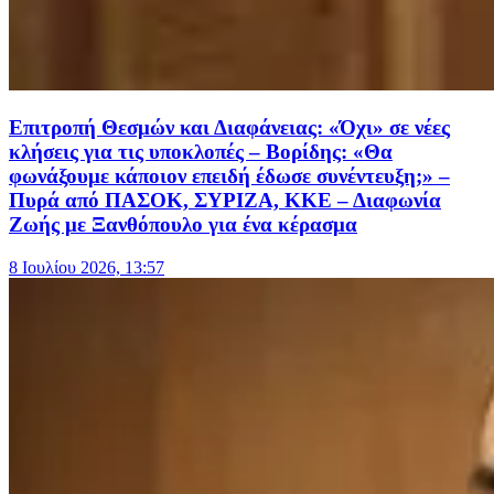
Επιτροπή Θεσμών και Διαφάνειας: «Όχι» σε νέες
κλήσεις για τις υποκλοπές – Βορίδης: «Θα
φωνάξουμε κάποιον επειδή έδωσε συνέντευξη;» –
Πυρά από ΠΑΣΟΚ, ΣΥΡΙΖΑ, ΚΚΕ – Διαφωνία
Ζωής με Ξανθόπουλο για ένα κέρασμα
8 Ιουλίου 2026, 13:57