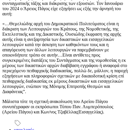
συνταγματικής τάξης και διάκρισης των εξουσιών. Τον Ιανουάριο
του 2024 ο Άρειος Πάγος είχε εξηγήσει ως εξής την άρνησή του
αυτή:
«…Θεμελιώδης αρχή του Δημοκρατικού Πολιτεύματος είναι η
διάκριση των Λειτουργιών του Κράτους, της Νομοθετικής, της
Εκτελεστικής και της Δικαστικής. Ουσιώδης έκφραση της αρχής
αυτής είναι η ανεξαρτησία των δικαστικών και εισαγγελικών
λειτουργών κατά την άσκηση των καθηκόντων τους και η
απαγόρευση των άλλων λειτουργιών να παρεμβαίνουν με
οποιονδήποτε τρόπο σε αυτήν…Είναι αντίθετες προς
συγκεκριμένες διατάξεις του Συντάγματος και της νομοθεσίας η εκ
μέρους των δικαστικών αρχών διαβίβαση εγγράφου ή αναφορά στο
περιεχόμενο πειθαρχικής διαδικασίας, πολλώ δε, μάλλον, η παροχή
εξηγήσεων και πληροφοριών σχετικών με δικαιοδοτική κρίση επί
πειθαρχικής διαδικασίας εκ μέρους δικαστικών και εισαγγελικών
λειτουργών, ενώπιον της Μόνιμης Επιτροπής Θεσμών και
Διαφάνειας”.
Μάλιστα τότε τη σχετική ανακοίνωση του Αρείου Πάγου
συνυπέγραφαν οι εκπρόσωποι Τύπου Παν. Λυμπερόπουλος
(Αρείου Πάγου) και Κων/νος Τζαβέλλας(Εισαγγελίας).
υποκλοπές