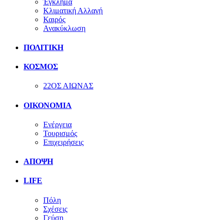
Έγκλημα
Κλιματική Αλλαγή
Καιρός
Ανακύκλωση
ΠΟΛΙΤΙΚΗ
ΚΟΣΜΟΣ
22ΟΣ ΑΙΩΝΑΣ
ΟΙΚΟΝΟΜΙΑ
Ενέργεια
Τουρισμός
Επιχειρήσεις
ΑΠΟΨΗ
LIFE
Πόλη
Σχέσεις
Γεύση