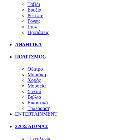
Ταξίδι
Ευεξία
Pet Life
Γονείς
Στυλ
Προτάσεις
ΑΘΛΗΤΙΚΑ
ΠΟΛΙΤΣΜΟΣ
Θέατρο
Μουσική
Χορός
Μουσεία
Σινεμά
Βιβλίο
Εικαστικά
Τηλεόραση
ENTERTAINMENT
22ΟΣ ΑΙΩΝΑΣ
Τεχνολογία