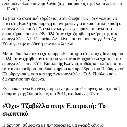
εξουσιών αλλά και νομολογία (π.χ. αποφάσεις της Ολομέλειας επί
Ι. Τέντε).
Το βασικό σκεπτικό εδράζεται στην άποψη πως “δεν νοείται να
πάει στη Βουλή για παροχή απαντήσεων για δικαιοδοτική κρίση ο
εισαγγελέας και ΑΠ”, ενώ αναλόγως είχε πράξει το ανώτατο
δικαστήριο και στις 2/8/2024 όταν είχε ζητηθεί η κλήση της τότε
εισαγγελέως ΑΠ Γεωργίας Αδειλίνη και του αντεισαγγελέα Αχ.
Ζήση για την υπόθεση των υποκλοπών.
Με το ίδιο σκεπτικό είχε απορριφθεί αίτημα στις αρχές Ιανουαρίου
2024, όταν ζητήθηκαν στοιχεία για τον πειθαρχικό έλεγχο της τότε
εισαγγελέως της ΕΥΠ Βασιλικής Βλάχου, καθώς και κλήτευση της
τότε αντιπροέδρου του δικαστηρίου και προέδρου του Πειθαρχικού
Ελ. Φραγκάκη, όσο και της Αντεισαγγελέως Ευδ. Πούλου που
διενήργησε την έρευνα.
Εν προκειμένω θα γίνει, σύμφωνα με νομικές πηγές, και σχετική
απόφαση της Ολομέλειας του 2011, επι Ιωάννη Τέντε.
«Όχι» Τζαβέλλα στην Επιτροπή: Το
σκεπτικό
Η άρνηση, σύμφωνα με πληροφορίες, θα αφορά λόγους