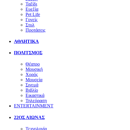
Ταξίδι
Ευεξία
Pet Life
Γονείς
Στυλ
Προτάσεις
ΑΘΛΗΤΙΚΑ
ΠΟΛΙΤΣΜΟΣ
Θέατρο
Μουσική
Χορός
Μουσεία
Σινεμά
Βιβλίο
Εικαστικά
Τηλεόραση
ENTERTAINMENT
22ΟΣ ΑΙΩΝΑΣ
Τεχνολογία