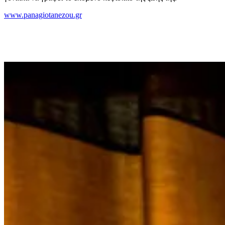
www.panagiotanezou.gr