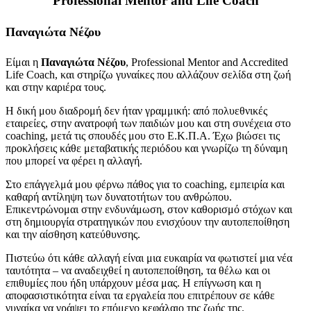
Professional Mentor and Life Coach
Παναγιώτα Νέζου
Είμαι η
Παναγιώτα Νέζου
, Professional Mentor and Accredited
Life Coach, και στηρίζω γυναίκες που αλλάζουν σελίδα στη ζωή
και στην καριέρα τους.
Η δική μου διαδρομή δεν ήταν γραμμική: από πολυεθνικές
εταιρείες, στην ανατροφή των παιδιών μου και στη συνέχεια στο
coaching, μετά τις σπουδές μου στο Ε.Κ.Π.Α. Έχω βιώσει τις
προκλήσεις κάθε μεταβατικής περιόδου και γνωρίζω τη δύναμη
που μπορεί να φέρει η αλλαγή.
Στο επάγγελμά μου φέρνω πάθος για το coaching, εμπειρία και
καθαρή αντίληψη των δυνατοτήτων του ανθρώπου.
Επικεντρώνομαι στην ενδυνάμωση, στον καθορισμό στόχων και
στη δημιουργία στρατηγικών που ενισχύουν την αυτοπεποίθηση
και την αίσθηση κατεύθυνσης.
Πιστεύω ότι κάθε αλλαγή είναι μια ευκαιρία να φωτιστεί μια νέα
ταυτότητα – να αναδειχθεί η αυτοπεποίθηση, τα θέλω και οι
επιθυμίες που ήδη υπάρχουν μέσα μας. Η επίγνωση και η
αποφασιστικότητα είναι τα εργαλεία που επιτρέπουν σε κάθε
γυναίκα να γράψει το επόμενο κεφάλαιο της ζωής της.