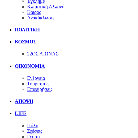
Έγκλημα
Κλιματική Αλλαγή
Καιρός
Ανακύκλωση
ΠΟΛΙΤΙΚΗ
ΚΟΣΜΟΣ
22ΟΣ ΑΙΩΝΑΣ
ΟΙΚΟΝΟΜΙΑ
Ενέργεια
Τουρισμός
Επιχειρήσεις
ΑΠΟΨΗ
LIFE
Πόλη
Σχέσεις
Γεύση