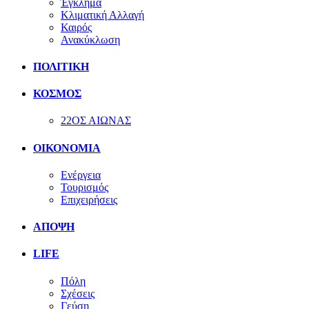
Έγκλημα
Κλιματική Αλλαγή
Καιρός
Ανακύκλωση
ΠΟΛΙΤΙΚΗ
ΚΟΣΜΟΣ
22ΟΣ ΑΙΩΝΑΣ
ΟΙΚΟΝΟΜΙΑ
Ενέργεια
Τουρισμός
Επιχειρήσεις
ΑΠΟΨΗ
LIFE
Πόλη
Σχέσεις
Γεύση