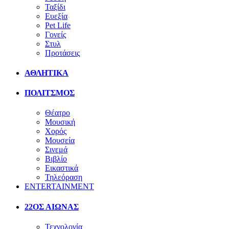
Ταξίδι
Ευεξία
Pet Life
Γονείς
Στυλ
Προτάσεις
ΑΘΛΗΤΙΚΑ
ΠΟΛΙΤΣΜΟΣ
Θέατρο
Μουσική
Χορός
Μουσεία
Σινεμά
Βιβλίο
Εικαστικά
Τηλεόραση
ENTERTAINMENT
22ΟΣ ΑΙΩΝΑΣ
Τεχνολογία