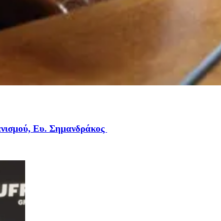
ανισμού, Ευ. Σημανδράκος