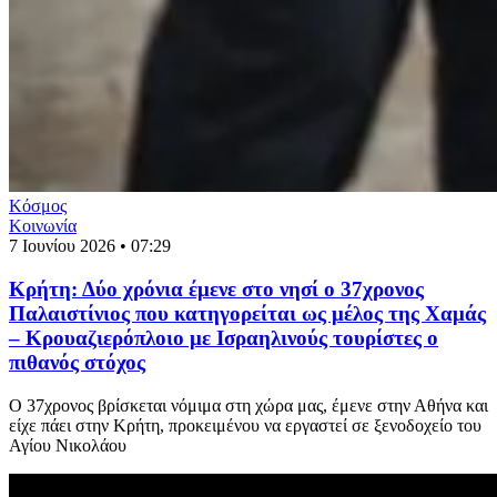
Κόσμος
Κοινωνία
7 Ιουνίου 2026 • 07:29
Κρήτη: Δύο χρόνια έμενε στο νησί ο 37χρονος
Παλαιστίνιος που κατηγορείται ως μέλος της Χαμάς
– Κρουαζιερόπλοιο με Ισραηλινούς τουρίστες ο
πιθανός στόχος
Ο 37χρονος βρίσκεται νόμιμα στη χώρα μας, έμενε στην Αθήνα και
είχε πάει στην Κρήτη, προκειμένου να εργαστεί σε ξενοδοχείο του
Αγίου Νικολάου