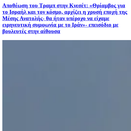
Αποθέωση του Τραμπ στην Κνεσέτ: «Θρίαμβος για
το Ισραήλ και τον κόσμο, αρχίζει η χρυσή εποχή της
Μέσης Ανατολής- θα ήταν υπέροχο να είχαμε
ειρηνευτική συμφωνία με το Ιράν»- επεισόδιο με
βουλευτές στην αίθουσα