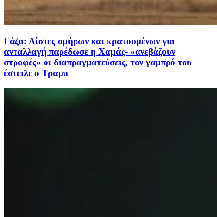
Γάζα: Λίστες ομήρων και κρατουμένων για
ανταλλαγή παρέδωσε η Χαμάς- «ανεβάζουν
στροφές» οι διαπραγματεύσεις, τον γαμπρό του
έστειλε ο Τραμπ