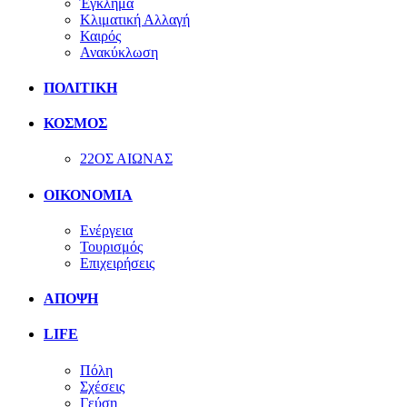
Έγκλημα
Κλιματική Αλλαγή
Καιρός
Ανακύκλωση
ΠΟΛΙΤΙΚΗ
ΚΟΣΜΟΣ
22ΟΣ ΑΙΩΝΑΣ
ΟΙΚΟΝΟΜΙΑ
Ενέργεια
Τουρισμός
Επιχειρήσεις
ΑΠΟΨΗ
LIFE
Πόλη
Σχέσεις
Γεύση