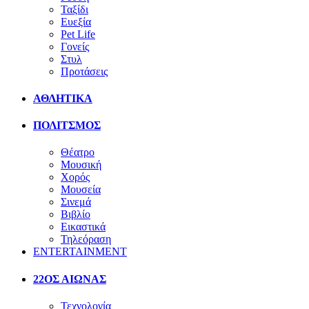
Ταξίδι
Ευεξία
Pet Life
Γονείς
Στυλ
Προτάσεις
ΑΘΛΗΤΙΚΑ
ΠΟΛΙΤΣΜΟΣ
Θέατρο
Μουσική
Χορός
Μουσεία
Σινεμά
Βιβλίο
Εικαστικά
Τηλεόραση
ENTERTAINMENT
22ΟΣ ΑΙΩΝΑΣ
Τεχνολογία