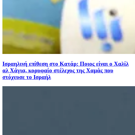
Ισραηλινή επίθεση στο Κατάρ: Ποιος είναι ο Χαλίλ
αλ Χάγια, κορυφαίο στέλεχος της Χαμάς που
στόχευσε το Ισραήλ