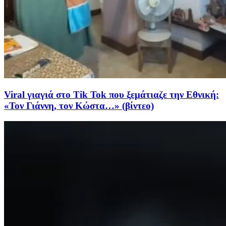
Viral γιαγιά στο Tik Tok που ξεμάτιαζε την Εθνική:
«Τον Γιάννη, τον Κώστα…» (βίντεο)