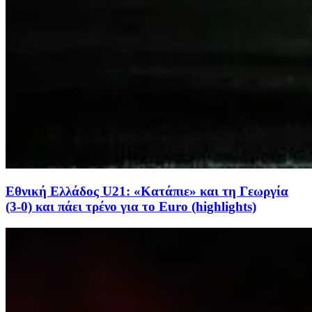
Εθνική Ελλάδος U21: «Κατάπιε» και τη Γεωργία
(3-0) και πάει τρένο για το Euro (highlights)