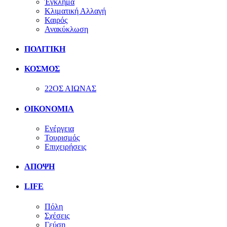
Έγκλημα
Κλιματική Αλλαγή
Καιρός
Ανακύκλωση
ΠΟΛΙΤΙΚΗ
ΚΟΣΜΟΣ
22ΟΣ ΑΙΩΝΑΣ
ΟΙΚΟΝΟΜΙΑ
Ενέργεια
Τουρισμός
Επιχειρήσεις
ΑΠΟΨΗ
LIFE
Πόλη
Σχέσεις
Γεύση