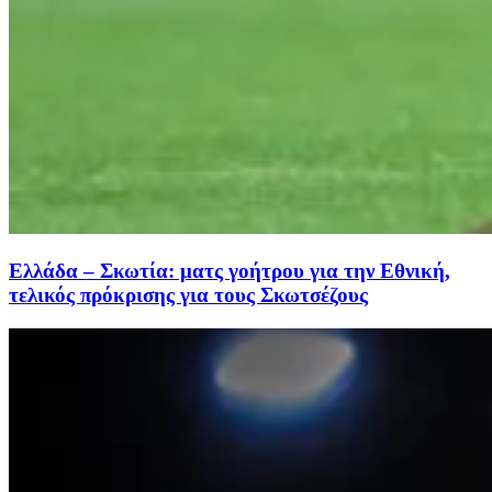
Ελλάδα – Σκωτία: ματς γοήτρου για την Εθνική,
τελικός πρόκρισης για τους Σκωτσέζους