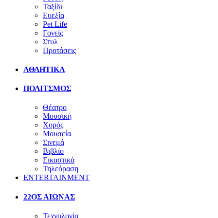
Ταξίδι
Ευεξία
Pet Life
Γονείς
Στυλ
Προτάσεις
ΑΘΛΗΤΙΚΑ
ΠΟΛΙΤΣΜΟΣ
Θέατρο
Μουσική
Χορός
Μουσεία
Σινεμά
Βιβλίο
Εικαστικά
Τηλεόραση
ENTERTAINMENT
22ΟΣ ΑΙΩΝΑΣ
Τεχνολογία