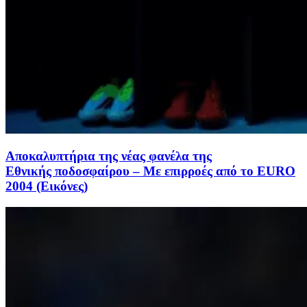
Aποκαλυπτήρια της νέας φανέλα της
Εθνικής ποδοσφαίρου – Με επιρροές από το EURO
2004 (Εικόνες)