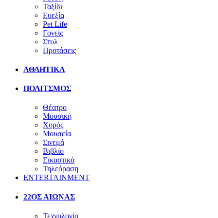
Ταξίδι
Ευεξία
Pet Life
Γονείς
Στυλ
Προτάσεις
ΑΘΛΗΤΙΚΑ
ΠΟΛΙΤΣΜΟΣ
Θέατρο
Μουσική
Χορός
Μουσεία
Σινεμά
Βιβλίο
Εικαστικά
Τηλεόραση
ENTERTAINMENT
22ΟΣ ΑΙΩΝΑΣ
Τεχνολογία