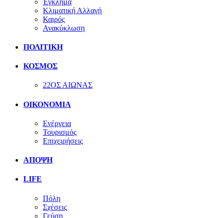
Έγκλημα
Κλιματική Αλλαγή
Καιρός
Ανακύκλωση
ΠΟΛΙΤΙΚΗ
ΚΟΣΜΟΣ
22ΟΣ ΑΙΩΝΑΣ
ΟΙΚΟΝΟΜΙΑ
Ενέργεια
Τουρισμός
Επιχειρήσεις
ΑΠΟΨΗ
LIFE
Πόλη
Σχέσεις
Γεύση