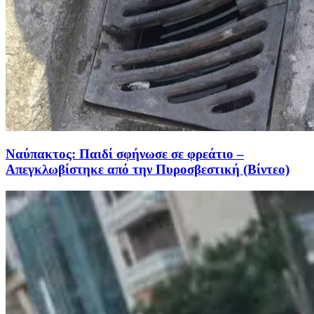
Ναύπακτος: Παιδί σφήνωσε σε φρεάτιο –
Απεγκλωβίστηκε από την Πυροσβεστική (Βίντεο)