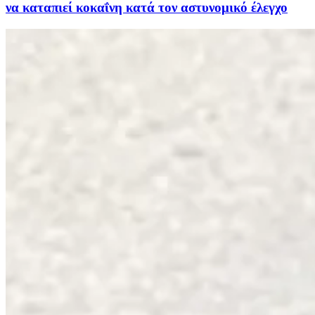
να καταπιεί κοκαΐνη κατά τον αστυνομικό έλεγχο