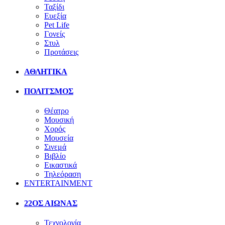
Ταξίδι
Ευεξία
Pet Life
Γονείς
Στυλ
Προτάσεις
ΑΘΛΗΤΙΚΑ
ΠΟΛΙΤΣΜΟΣ
Θέατρο
Μουσική
Χορός
Μουσεία
Σινεμά
Βιβλίο
Εικαστικά
Τηλεόραση
ENTERTAINMENT
22ΟΣ ΑΙΩΝΑΣ
Τεχνολογία