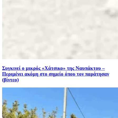
Συγκινεί ο μικρός «Χάτσικο» της Ναυπάκτου –
Περιμένει ακόμη στο σημείο όπου τον παράτησαν
(βίντεο)