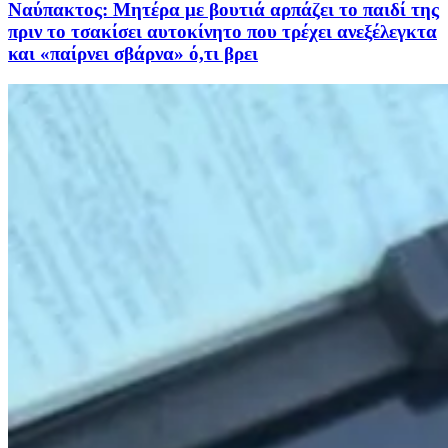
Ναύπακτος: Μητέρα με βουτιά αρπάζει το παιδί της
πριν το τσακίσει αυτοκίνητο που τρέχει ανεξέλεγκτα
και «παίρνει σβάρνα» ό,τι βρει