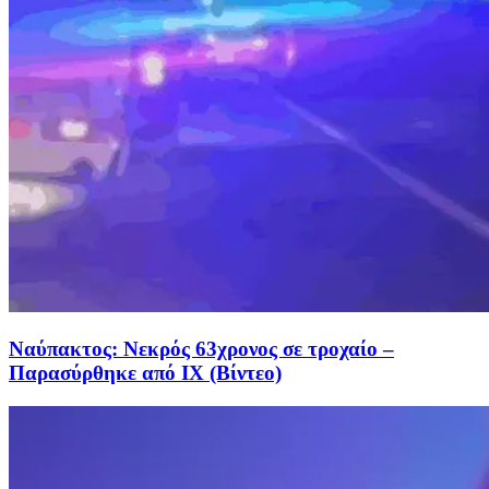
Ναύπακτος: Νεκρός 63χρονος σε τροχαίο –
Παρασύρθηκε από ΙΧ (Βίντεο)