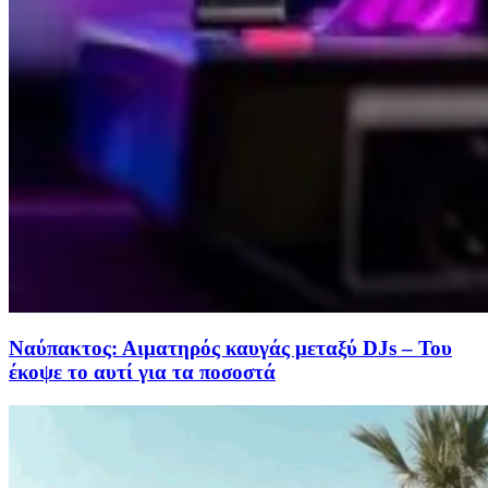
Ναύπακτος: Αιματηρός καυγάς μεταξύ DJs – Του
έκοψε το αυτί για τα ποσοστά