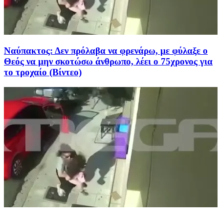
Ναύπακτος: Δεν πρόλαβα να φρενάρω, με φύλαξε ο
Θεός να μην σκοτώσω άνθρωπο, λέει ο 75χρονος για
το τροχαίο (Βίντεο)