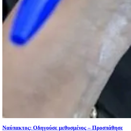
Ναύπακτος: Οδηγούσε μεθυσμένος – Προσπάθησε