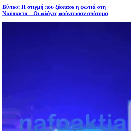
Βίντεο: Η στιγμή που ξέσπασε η φωτιά στη
Ναύπακτο – Οι φλόγες φούντωσαν απότομα