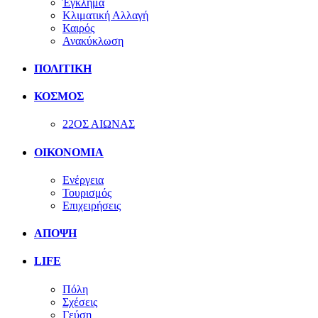
Έγκλημα
Κλιματική Αλλαγή
Καιρός
Ανακύκλωση
ΠΟΛΙΤΙΚΗ
ΚΟΣΜΟΣ
22ΟΣ ΑΙΩΝΑΣ
ΟΙΚΟΝΟΜΙΑ
Ενέργεια
Τουρισμός
Επιχειρήσεις
ΑΠΟΨΗ
LIFE
Πόλη
Σχέσεις
Γεύση