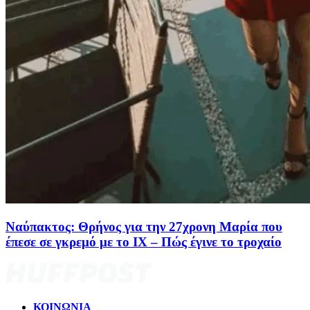
Ναύπακτος: Θρήνος για την 27χρονη Μαρία που
έπεσε σε γκρεμό με το ΙΧ – Πώς έγινε το τροχαίο
ΚΟΙΝΩΝΙΑ