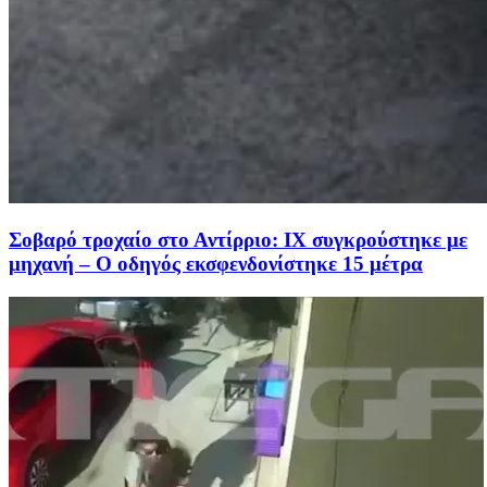
Σοβαρό τροχαίο στο Αντίρριο: ΙΧ συγκρούστηκε με
μηχανή – Ο οδηγός εκσφενδονίστηκε 15 μέτρα