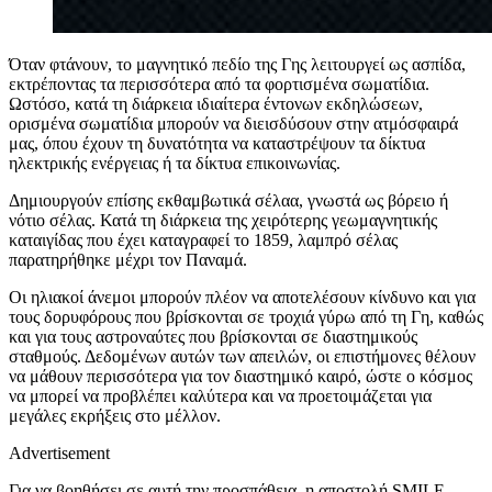
Όταν φτάνουν, το μαγνητικό πεδίο της Γης λειτουργεί ως ασπίδα,
εκτρέποντας τα περισσότερα από τα φορτισμένα σωματίδια.
Ωστόσο, κατά τη διάρκεια ιδιαίτερα έντονων εκδηλώσεων,
ορισμένα σωματίδια μπορούν να διεισδύσουν στην ατμόσφαιρά
μας, όπου έχουν τη δυνατότητα να καταστρέψουν τα δίκτυα
ηλεκτρικής ενέργειας ή τα δίκτυα επικοινωνίας.
Δημιουργούν επίσης εκθαμβωτικά σέλαα, γνωστά ως βόρειο ή
νότιο σέλας. Κατά τη διάρκεια της χειρότερης γεωμαγνητικής
καταιγίδας που έχει καταγραφεί το 1859, λαμπρό σέλας
παρατηρήθηκε μέχρι τον Παναμά.
Οι ηλιακοί άνεμοι μπορούν πλέον να αποτελέσουν κίνδυνο και για
τους δορυφόρους που βρίσκονται σε τροχιά γύρω από τη Γη, καθώς
και για τους αστροναύτες που βρίσκονται σε διαστημικούς
σταθμούς. Δεδομένων αυτών των απειλών, οι επιστήμονες θέλουν
να μάθουν περισσότερα για τον διαστημικό καιρό, ώστε ο κόσμος
να μπορεί να προβλέπει καλύτερα και να προετοιμάζεται για
μεγάλες εκρήξεις στο μέλλον.
Advertisement
Για να βοηθήσει σε αυτή την προσπάθεια, η αποστολή SMILE