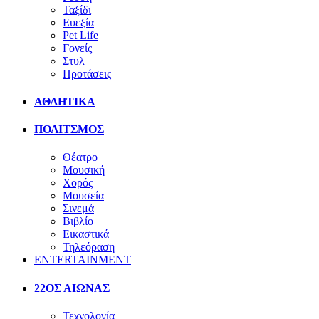
Ταξίδι
Ευεξία
Pet Life
Γονείς
Στυλ
Προτάσεις
ΑΘΛΗΤΙΚΑ
ΠΟΛΙΤΣΜΟΣ
Θέατρο
Μουσική
Χορός
Μουσεία
Σινεμά
Βιβλίο
Εικαστικά
Τηλεόραση
ENTERTAINMENT
22ΟΣ ΑΙΩΝΑΣ
Τεχνολογία