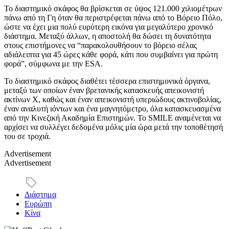
Το διαστημικό σκάφος θα βρίσκεται σε ύψος 121.000 χιλιομέτρων
πάνω από τη Γη όταν θα περιστρέφεται πάνω από το Βόρειο Πόλο,
ώστε να έχει μια πολύ ευρύτερη εικόνα για μεγαλύτερο χρονικό
διάστημα. Μεταξύ άλλων, η αποστολή θα δώσει τη δυνατότητα
στους επιστήμονες να “παρακολουθήσουν το βόρειο σέλας
αδιάλειπτα για 45 ώρες κάθε φορά, κάτι που συμβαίνει για πρώτη
φορά”, σύμφωνα με την ESA.
Το διαστημικό σκάφος διαθέτει τέσσερα επιστημονικά όργανα,
μεταξύ των οποίων έναν βρετανικής κατασκευής απεικονιστή
ακτίνων Χ, καθώς και έναν απεικονιστή υπεριώδους ακτινοβολίας,
έναν αναλυτή ιόντων και ένα μαγνητόμετρο, όλα κατασκευασμένα
από την Κινεζική Ακαδημία Επιστημών. Το SMILE αναμένεται να
αρχίσει να συλλέγει δεδομένα μόλις μία ώρα μετά την τοποθέτησή
του σε τροχιά.
Advertisement
Advertisement
Διάστημα
Ευρώπη
Κίνα