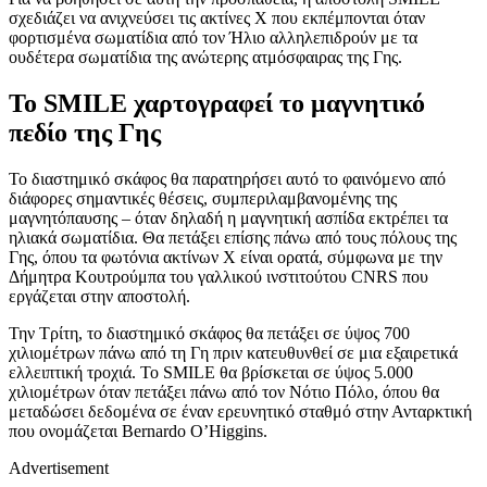
σχεδιάζει να ανιχνεύσει τις ακτίνες Χ που εκπέμπονται όταν
φορτισμένα σωματίδια από τον Ήλιο αλληλεπιδρούν με τα
ουδέτερα σωματίδια της ανώτερης ατμόσφαιρας της Γης.
Το SMILE χαρτογραφεί το μαγνητικό
πεδίο της Γης
Το διαστημικό σκάφος θα παρατηρήσει αυτό το φαινόμενο από
διάφορες σημαντικές θέσεις, συμπεριλαμβανομένης της
μαγνητόπαυσης – όταν δηλαδή η μαγνητική ασπίδα εκτρέπει τα
ηλιακά σωματίδια. Θα πετάξει επίσης πάνω από τους πόλους της
Γης, όπου τα φωτόνια ακτίνων Χ είναι ορατά, σύμφωνα με την
Δήμητρα Κουτρούμπα του γαλλικού ινστιτούτου CNRS που
εργάζεται στην αποστολή.
Την Τρίτη, το διαστημικό σκάφος θα πετάξει σε ύψος 700
χιλιομέτρων πάνω από τη Γη πριν κατευθυνθεί σε μια εξαιρετικά
ελλειπτική τροχιά. Το SMILE θα βρίσκεται σε ύψος 5.000
χιλιομέτρων όταν πετάξει πάνω από τον Νότιο Πόλο, όπου θα
μεταδώσει δεδομένα σε έναν ερευνητικό σταθμό στην Ανταρκτική
που ονομάζεται Bernardo O’Higgins.
Advertisement