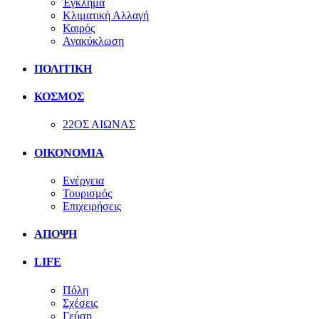
Έγκλημα
Κλιματική Αλλαγή
Καιρός
Ανακύκλωση
ΠΟΛΙΤΙΚΗ
ΚΟΣΜΟΣ
22ΟΣ ΑΙΩΝΑΣ
ΟΙΚΟΝΟΜΙΑ
Ενέργεια
Τουρισμός
Επιχειρήσεις
ΑΠΟΨΗ
LIFE
Πόλη
Σχέσεις
Γεύση