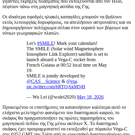
γιγάντιες εκρήξεις πλάσματος που εκτοξεύονται από τον Ήλιο,
πέφτουν πάνω στη μαγνητική ασπίδα της Γης.
Οι ιδιαίτερα σφοδρές ηλιακές καταιγίδες μπορούν να βγάλουν
εκτός λειτουργίας δορυφόρους, να απειλήσουν αστροναύτες και να
δημιουργήσουν πολύχρωμα σέλαα στον ουρανό των βόρειων και
νότιων γεωγραφικών πλατών.
Let’s
#SMILE
! Mark your calendars!
The SMILE (Solar wind Magnetosphere
Ionosphere Link Explorer) satellite is set to
launch aboard a Vega-C rocket from
French Guiana at 00:52 local time on May
19.
SMILE is jointly developed by
@CAS__Science
&
@esa
.
pic.twitter.com/hRTQAkM5jH
— Wu Lei (@wulei2020)
May 18, 2026
Προκειμένου οι επιστήμονες να κατανοήσουν καλύτερα αυτό το
ελάχιστα μελετημένο φαινόμενο του διαστημικού καιρού, το
σκάφος θα πραγματοποιήσει τις πρώτες παρατηρήσεις του
μαγνητικού πεδίου της Γης μέσω ακτίνων Χ. Το διαστημικό
σκάφος έχει προγραμματιστεί να εκτοξευθεί με πύραυλο Vega-C
στις 0352 GMT την Τρίτη από το ευρωπαϊκό διαστημοδρόμιο στο