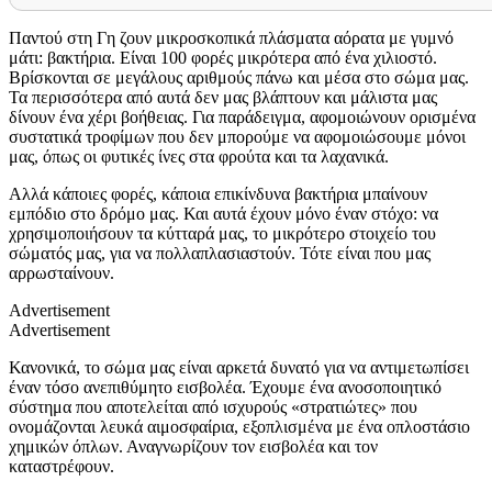
Παντού στη Γη ζουν μικροσκοπικά πλάσματα αόρατα με γυμνό
μάτι: βακτήρια. Είναι 100 φορές μικρότερα από ένα χιλιοστό.
Βρίσκονται σε μεγάλους αριθμούς πάνω και μέσα στο σώμα μας.
Τα περισσότερα από αυτά δεν μας βλάπτουν και μάλιστα μας
δίνουν ένα χέρι βοήθειας. Για παράδειγμα, αφομοιώνουν ορισμένα
συστατικά τροφίμων που δεν μπορούμε να αφομοιώσουμε μόνοι
μας, όπως οι φυτικές ίνες στα φρούτα και τα λαχανικά.
Αλλά κάποιες φορές, κάποια επικίνδυνα βακτήρια μπαίνουν
εμπόδιο στο δρόμο μας. Και αυτά έχουν μόνο έναν στόχο: να
χρησιμοποιήσουν τα κύτταρά μας, το μικρότερο στοιχείο του
σώματός μας, για να πολλαπλασιαστούν. Τότε είναι που μας
αρρωσταίνουν.
Advertisement
Advertisement
Κανονικά, το σώμα μας είναι αρκετά δυνατό για να αντιμετωπίσει
έναν τόσο ανεπιθύμητο εισβολέα. Έχουμε ένα ανοσοποιητικό
σύστημα που αποτελείται από ισχυρούς «στρατιώτες» που
ονομάζονται λευκά αιμοσφαίρια, εξοπλισμένα με ένα οπλοστάσιο
χημικών όπλων. Αναγνωρίζουν τον εισβολέα και τον
καταστρέφουν.