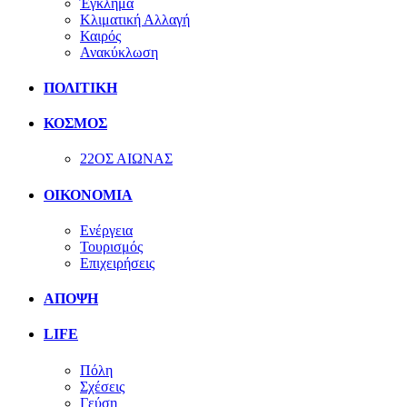
Έγκλημα
Κλιματική Αλλαγή
Καιρός
Ανακύκλωση
ΠΟΛΙΤΙΚΗ
ΚΟΣΜΟΣ
22ΟΣ ΑΙΩΝΑΣ
ΟΙΚΟΝΟΜΙΑ
Ενέργεια
Τουρισμός
Επιχειρήσεις
ΑΠΟΨΗ
LIFE
Πόλη
Σχέσεις
Γεύση