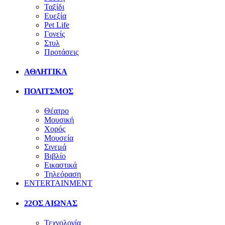
Ταξίδι
Ευεξία
Pet Life
Γονείς
Στυλ
Προτάσεις
ΑΘΛΗΤΙΚΑ
ΠΟΛΙΤΣΜΟΣ
Θέατρο
Μουσική
Χορός
Μουσεία
Σινεμά
Βιβλίο
Εικαστικά
Τηλεόραση
ENTERTAINMENT
22ΟΣ ΑΙΩΝΑΣ
Τεχνολογία