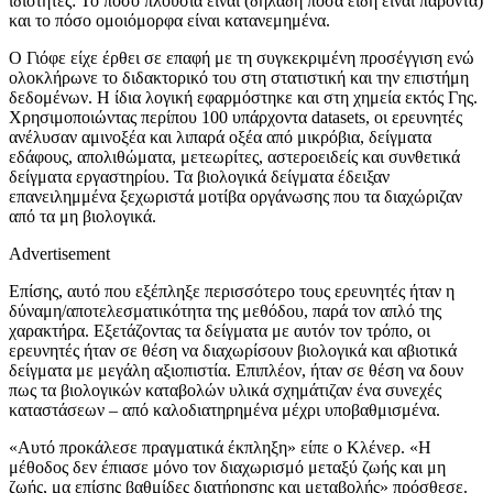
ιδιότητες: Το πόσο πλούσια είναι (δηλαδή πόσα είδη είναι παρόντα)
και το πόσο ομοιόμορφα είναι κατανεμημένα.
Ο Γιόφε είχε έρθει σε επαφή με τη συγκεκριμένη προσέγγιση ενώ
ολοκλήρωνε το διδακτορικό του στη στατιστική και την επιστήμη
δεδομένων. Η ίδια λογική εφαρμόστηκε και στη χημεία εκτός Γης.
Χρησιμοποιώντας περίπου 100 υπάρχοντα datasets, οι ερευνητές
ανέλυσαν αμινοξέα και λιπαρά οξέα από μικρόβια, δείγματα
εδάφους, απολιθώματα, μετεωρίτες, αστεροειδείς και συνθετικά
δείγματα εργαστηρίου. Τα βιολογικά δείγματα έδειξαν
επανειλημμένα ξεχωριστά μοτίβα οργάνωσης που τα διαχώριζαν
από τα μη βιολογικά.
Advertisement
Επίσης, αυτό που εξέπληξε περισσότερο τους ερευνητές ήταν η
δύναμη/αποτελεσματικότητα της μεθόδου, παρά τον απλό της
χαρακτήρα. Εξετάζοντας τα δείγματα με αυτόν τον τρόπο, οι
ερευνητές ήταν σε θέση να διαχωρίσουν βιολογικά και αβιοτικά
δείγματα με μεγάλη αξιοπιστία. Επιπλέον, ήταν σε θέση να δουν
πως τα βιολογικών καταβολών υλικά σχημάτιζαν ένα συνεχές
καταστάσεων – από καλοδιατηρημένα μέχρι υποβαθμισμένα.
«Αυτό προκάλεσε πραγματικά έκπληξη» είπε ο Κλένερ. «Η
μέθοδος δεν έπιασε μόνο τον διαχωρισμό μεταξύ ζωής και μη
ζωής, μα επίσης βαθμίδες διατήρησης και μεταβολής» πρόσθεσε.