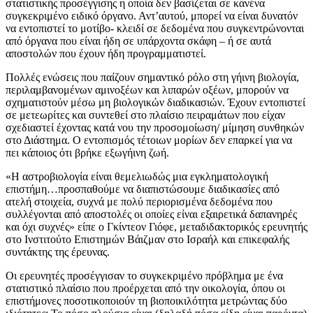
στατιστικής προσέγγισης η οποία δεν βασίζεται σε κανένα
συγκεκριμένο ειδικό όργανο. Αντ’αυτού, μπορεί να είναι δυνατόν
να εντοπιστεί το μοτίβο- κλειδί σε δεδομένα που συγκεντρώνονται
από όργανα που είναι ήδη σε υπάρχοντα σκάφη – ή σε αυτά
αποστολών που έχουν ήδη προγραμματιστεί.
Πολλές ενώσεις που παίζουν σημαντικό ρόλο στη γήινη βιολογία,
περιλαμβανομένων αμινοξέων και λιπαρών οξέων, μπορούν να
σχηματιστούν μέσω μη βιολογικών διαδικασιών. Έχουν εντοπιστεί
σε μετεωρίτες και συντεθεί στο πλαίσιο πειραμάτων που είχαν
σχεδιαστεί έχοντας κατά νου την προσομοίωση/ μίμηση συνθηκών
στο Διάστημα. Ο εντοπισμός τέτοιων μορίων δεν επαρκεί για να
πει κάποιος ότι βρήκε εξωγήινη ζωή.
«Η αστροβιολογία είναι θεμελιωδώς μια εγκληματολογική
επιστήμη…προσπαθούμε να διαπιστώσουμε διαδικασίες από
ατελή στοιχεία, συχνά με πολύ περιορισμένα δεδομένα που
συλλέγονται από αποστολές οι οποίες είναι εξαιρετικά δαπανηρές
και όχι συχνές» είπε ο Γκίντεον Γιόφε, μεταδιδακτορικός ερευνητής
στο Ινστιτούτο Επιστημών Βάιζμαν στο Ισραήλ και επικεφαλής
συντάκτης της έρευνας.
Οι ερευνητές προσέγγισαν το συγκεκριμένο πρόβλημα με ένα
στατιστικό πλαίσιο που προέρχεται από την οικολογία, όπου οι
επιστήμονες ποσοτικοποιούν τη βιοποικιλότητα μετρώντας δύο