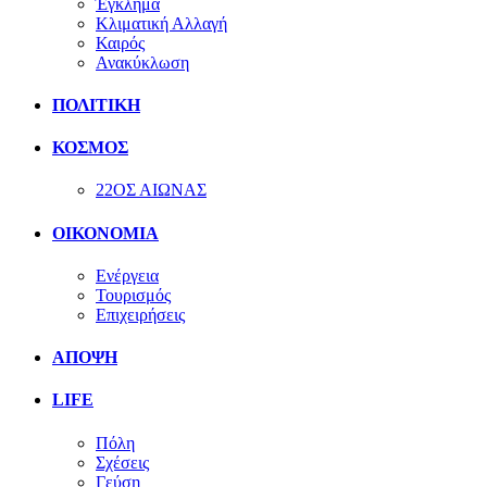
Έγκλημα
Κλιματική Αλλαγή
Καιρός
Ανακύκλωση
ΠΟΛΙΤΙΚΗ
ΚΟΣΜΟΣ
22ΟΣ ΑΙΩΝΑΣ
ΟΙΚΟΝΟΜΙΑ
Ενέργεια
Τουρισμός
Επιχειρήσεις
ΑΠΟΨΗ
LIFE
Πόλη
Σχέσεις
Γεύση