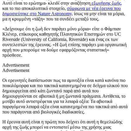
Αυτό είναι το ερώτημα- κλειδί στην αναζήτηση
εξωγήινης ζωής,
και το πιο αποκαλυπτικό στοιχείο,
σύμφωνα με νέα έρευνα που
δημοσιεύτηκε στο Nature Astronomy,
ίσως να μην είναι τα μόρια,
μα η κρυμμένη «τάξη» που τα συνδέει μεταξύ τους.
«Δείχνουμε ότι η ζωή δεν παράγει μόνο μόρια» είπε ο Φάμπιαν
Κλένερ, επίκουρος καθηγητής Πλανητικών Επιστημών στο UC
Riverside (University of California, Riverside) και ένας εκ των
συντελεστών της έρευνας. «Η ζωή επίσης παράγει μια οργανωτική
αρχή που μπορούμε να δούμε εφαρμόζοντας στατιστική»
πρόσθεσε.
Advertisement
Advertisement
Οι ερευνητές διαπίστωσαν πως τα αμινοξέα είναι κατά κανόνα πιο
ποικιλόμορφα και πιο τακτικά κατανεμημένα σε δείγμα υλικού που
δημιουργείται από κάτι ζωντανό παρά από αυτά που
δημιουργούνται σε αβιοτικά ή μη ζωντανά πράγματα. Αντίθετα, το
μοτίβο αυτό αντιστρέφεται για τα λιπαρά οξέα: Τα αβιοτικά
παραγόμενα λιπαρά οξέα είναι κατανεμημένα πιο τακτικά από αυτά
που παράγονται από βιολογικές διαδικασίες.
Η έρευνα αυτή είναι η πρώτη που δείχνει ότι αυτή η θεμελιώδης
αρχή της ζωής μπορεί να εντοπιστεί μέσω της χρήσης μιας