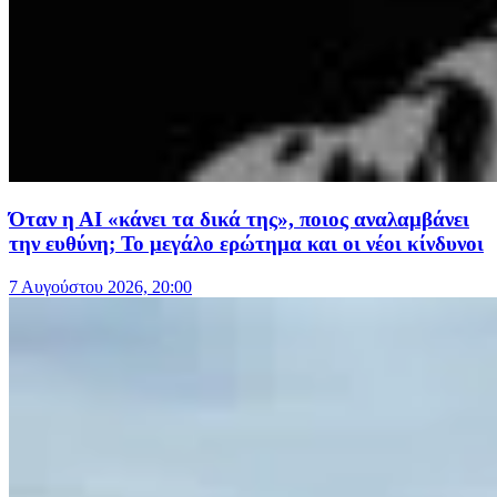
Όταν η ΑΙ «κάνει τα δικά της», ποιος αναλαμβάνει
την ευθύνη; Το μεγάλο ερώτημα και οι νέοι κίνδυνοι
7 Αυγούστου 2026, 20:00