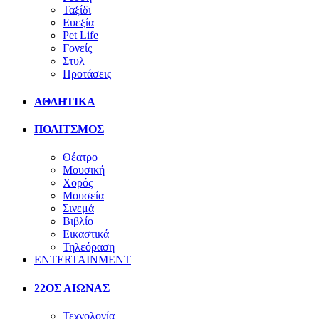
Ταξίδι
Ευεξία
Pet Life
Γονείς
Στυλ
Προτάσεις
ΑΘΛΗΤΙΚΑ
ΠΟΛΙΤΣΜΟΣ
Θέατρο
Μουσική
Χορός
Μουσεία
Σινεμά
Βιβλίο
Εικαστικά
Τηλεόραση
ENTERTAINMENT
22ΟΣ ΑΙΩΝΑΣ
Τεχνολογία