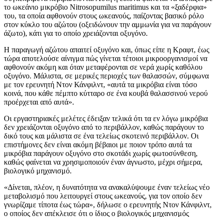
το ωκεάνιο μικρόβιο Nitrosopumilus maritimus και τα «ξαδέρφια»
του, τα οποία αφθονούν στους ωκεανούς, παίζοντας βασικό ρόλο
στον κύκλο του αζώτου (οξειδώνουν την αμμωνία για να παράγουν
άζωτο), κάτι για το οποίο χρειάζονται οξυγόνο.
Η παραγωγή αζώτου απαιτεί οξυγόνο και, όπως είπε η Κραφτ, έως
τώρα αποτελούσε αίνιγμα πώς γίνεται τέτοιοι μικροοργανισμοί να
αφθονούν ακόμη και όταν μεταφέρονται σε νερά χωρίς καθόλου
οξυγόνο. Μάλιστα, σε μερικές περιοχές των θαλασσών, σύμφωνα
με τον ερευνητή Ντον Κάνφιλντ, «αυτά τα μικρόβια είναι τόσο
κοινά, που κάθε πέμπτο κύτταρο σε ένα κουβά θαλασσινού νερού
προέρχεται από αυτά».
Οι εργαστηριακές μελέτες έδειξαν τελικά ότι τα εν λόγω μικρόβια
δεν χρειάζονται οξυγόνο από το περιβάλλον, καθώς παράγουν το
δικό τους και μάλιστα σε ένα τελείως σκοτεινό περιβάλλον. Οι
επιστήμονες δεν είναι ακόμη βέβαιοι με ποιον τρόπο αυτά τα
μικρόβια παράγουν οξυγόνο στο σκοτάδι χωρίς φωτοσύνθεση,
καθώς φαίνεται να χρησιμοποιούν έναν άγνωστο, μέχρι σήμερα,
βιολογικό μηχανισμό.
«Δίνεται, πλέον, η δυνατότητα να ανακαλύψουμε έναν τελείως νέο
μεταβολισμό που λειτουργεί στους ωκεανούς, για τον οποίο δεν
γνωρίζαμε τίποτα έως τώρα», δήλωσε ο ερευνητής Ντον Κάνφιλντ,
ο οποίος δεν απέκλεισε ότι ο ίδιος ο βιολογικός μηχανισμός