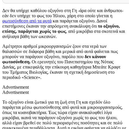
Δεν θα υπήρχε καθόλου οξυγόνο στη Γη -άρα ούτε και άνθρωποι-
εάν δεν υπήρχε το φως του Ήλιου, χάρη στο οποίο γίνεται η
φωτοσύνθεση από τα φυτά
και παράγεται οξυγόνο. Δανοί
επιστήμονες έκαναν την απρόσμενη ανακάλυψη ότι
το οξυγόνο,
επίσης, παράγεται χωρίς το φως
, από μικρόβια στα σκοτεινά και
ανήλιαγα βάθη των ωκεανών.
Αμέτρητοι αριθμοί μικροοργανισμών ζουν στα νερά των
θαλασσών σε διάφορα βάθη και μερικά από αυτά φαίνεται πως
μπορούν να παράγουν οξυγόνο, παρόλο που
δεν κάνουν
φωτοσύνθεση.
Οι ερευνητές του Πανεπιστημίου της Νότιας
Δανίας, με επικεφαλής την επίκουρη καθηγήτρια Μπεάτε Κραφτ
του Τμήματος Βιολογίας, έκαναν τη σχετική δημοσίευση στο
περιοδικό «Science».
Advertisement
Advertisement
Το οξυγόνο είναι ζωτικό για τη ζωή στη Γη και σχεδόν όλο
παράγεται μέσω φωτοσύνθεσης από φυτά και μικροοργανισμούς,
όπως τα κυανοβακτήρια. Έως τώρα είχαν ανακαλυφθεί λίγα
μικρόβια, ικανά να παράγουν οξυγόνο χωρίς το φως του ήλιου,
αλλά είχαν βρεθεί σε πολύ περιορισμένες ποσότητες και σε πολύ
συγκεκριμένα περιβάλλοντα. Αυτή η εικόνα φαίνεται να αλλάζει με