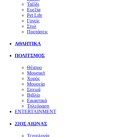
Ταξίδι
Ευεξία
Pet Life
Γονείς
Στυλ
Προτάσεις
ΑΘΛΗΤΙΚΑ
ΠΟΛΙΤΣΜΟΣ
Θέατρο
Μουσική
Χορός
Μουσεία
Σινεμά
Βιβλίο
Εικαστικά
Τηλεόραση
ENTERTAINMENT
22ΟΣ ΑΙΩΝΑΣ
Τεχνολογία