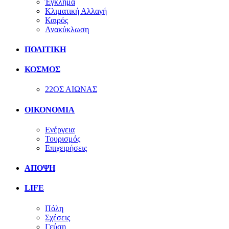
Έγκλημα
Κλιματική Αλλαγή
Καιρός
Ανακύκλωση
ΠΟΛΙΤΙΚΗ
ΚΟΣΜΟΣ
22ΟΣ ΑΙΩΝΑΣ
ΟΙΚΟΝΟΜΙΑ
Ενέργεια
Τουρισμός
Επιχειρήσεις
ΑΠΟΨΗ
LIFE
Πόλη
Σχέσεις
Γεύση