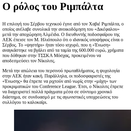
Ο ρόλος του Ριμπάλτα
Η επιλογή του Σέρβου τεχνικού έγινε από τον Χαβιέ Ριμπάλτα, ο
οποίος ανέλαβε συνολικά την ανοικοδόμηση του «Δικέφαλου»
μετά την αποχώρηση Αλμέιδα. Ο διευθυντής ποδοσφαίρου της
ΑΕΚ έπεισε τον Μ. Ηλιόπουλο ότι ο ιδανικός υποψήφιος είναι ο
Σέρβος. Το «ψηστήρι» ήταν τόσο ισχυρό, που η «Ένωση»
αναγκάστηκε να βγάλει από τα ταμία της 600.000 ευρώ, χρήματα
που δόθηκαν στην ΤΣΣΚΑ Μόσχας, προκειμένου να
αποδεσμεύσει τον Νίκολιτς.
Μετά την απώλεια του περσινού πρωταθλήματος, η ψυχολογία
στην ΑΕΚ ήταν κακή. Παράλληλα, οι ποδοσφαιριστές της
«Ένωσης» θα έπρεπε να ριχτούν από νωρίς στην «μάχη» των
προκριματικών του Conference League. Έτσι, ο Νίκολιτς έπρεπε
να διαχειριστεί πολλά πράγματα μέσα σε σύντομο χρονικό
διάστημα, σε συνδυασμό με τις αγωνιστικές υποχρεώσεις του
συλλόγου το καλοκαίρι.