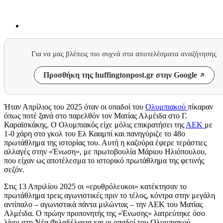
Για να μας βλέπεις πιο συχνά στα αποτελέσματα αναζήτησης
Προσθήκη της huffingtonpost.gr στην Google
Ήταν Απρίλιος του 2025 όταν οι οπαδοί του
Ολυμπιακού
πίκαραν
όπως ποτέ ξανά στο παρελθόν τον Ματίας Αλμέιδα στο Γ.
Καραϊσκάκης. Ο Ολυμπιακός είχε μόλις επικρατήσει της
ΑΕΚ
με
1-0 χάρη στο γκολ του Ελ Κααμπί και πανηγύριζε το 48ο
πρωτάθλημα της ιστορίας του. Αυτή η καζούρα έφερε τεράστιες
αλλαγές στην «Ένωση», με πρωτοβουλία Μάριου Ηλιόπουλου,
που είχαν ως αποτέλεσμα το ιστορικό πρωτάθλημα της φετινής
σεζόν.
Στις 13 Απριλίου 2025 οι «ερυθρόλευκοι» κατέκτησαν το
πρωτάθλημα τρεις αγωνιστικές πριν το τέλος, κόντρα στην μεγάλη
αντίπαλο – αγωνιστικά πάντα μιλώντας – την ΑΕΚ του Ματίας
Αλμέιδα. Ο πρώην προπονητής της «Ένωσης» λατρεύτηκε όσο
λίγοι στη Νέα Φιλαδέλφεια και οι οπαδοί του Ολυμπιακού