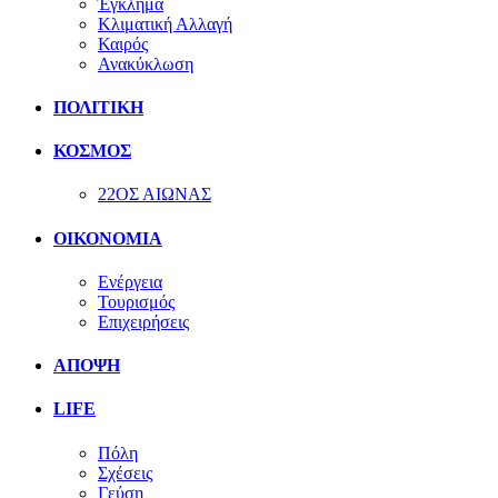
Έγκλημα
Κλιματική Αλλαγή
Καιρός
Ανακύκλωση
ΠΟΛΙΤΙΚΗ
ΚΟΣΜΟΣ
22ΟΣ ΑΙΩΝΑΣ
ΟΙΚΟΝΟΜΙΑ
Ενέργεια
Τουρισμός
Επιχειρήσεις
ΑΠΟΨΗ
LIFE
Πόλη
Σχέσεις
Γεύση