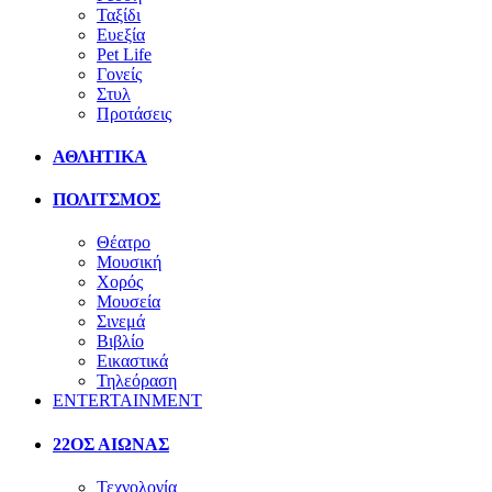
Ταξίδι
Ευεξία
Pet Life
Γονείς
Στυλ
Προτάσεις
ΑΘΛΗΤΙΚΑ
ΠΟΛΙΤΣΜΟΣ
Θέατρο
Μουσική
Χορός
Μουσεία
Σινεμά
Βιβλίο
Εικαστικά
Τηλεόραση
ENTERTAINMENT
22ΟΣ ΑΙΩΝΑΣ
Τεχνολογία