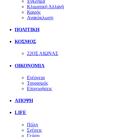
Έγκλημα
Κλιματική Αλλαγή
Καιρός
Ανακύκλωση
ΠΟΛΙΤΙΚΗ
ΚΟΣΜΟΣ
22ΟΣ ΑΙΩΝΑΣ
ΟΙΚΟΝΟΜΙΑ
Ενέργεια
Τουρισμός
Επιχειρήσεις
ΑΠΟΨΗ
LIFE
Πόλη
Σχέσεις
Γεύση