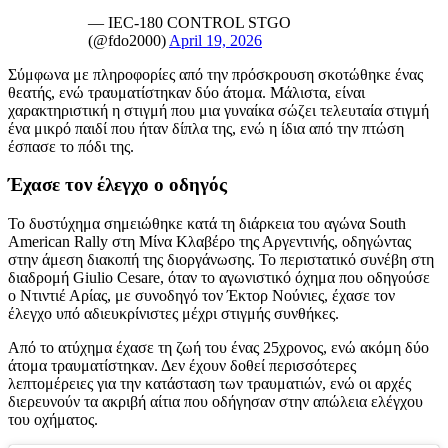
— IEC-180 CONTROL STGO
(@fdo2000)
April 19, 2026
Σύμφωνα με πληροφορίες από την πρόσκρουση σκοτώθηκε ένας
θεατής, ενώ τραυματίστηκαν δύο άτομα. Μάλιστα, είναι
χαρακτηριστική η στιγμή που μια γυναίκα σώζει τελευταία στιγμή
ένα μικρό παιδί που ήταν δίπλα της, ενώ η ίδια από την πτώση
έσπασε το πόδι της.
Έχασε τον έλεγχο ο οδηγός
Το δυστύχημα σημειώθηκε κατά τη διάρκεια του αγώνα South
American Rally στη Μίνα Κλαβέρο της Αργεντινής, οδηγώντας
στην άμεση διακοπή της διοργάνωσης. Το περιστατικό συνέβη στη
διαδρομή Giulio Cesare, όταν το αγωνιστικό όχημα που οδηγούσε
ο Ντιντιέ Αρίας, με συνοδηγό τον Έκτορ Νούνιες, έχασε τον
έλεγχο υπό αδιευκρίνιστες μέχρι στιγμής συνθήκες.
Από το ατύχημα έχασε τη ζωή του ένας 25χρονος, ενώ ακόμη δύο
άτομα τραυματίστηκαν. Δεν έχουν δοθεί περισσότερες
λεπτομέρειες για την κατάσταση των τραυματιών, ενώ οι αρχές
διερευνούν τα ακριβή αίτια που οδήγησαν στην απώλεια ελέγχου
του οχήματος.