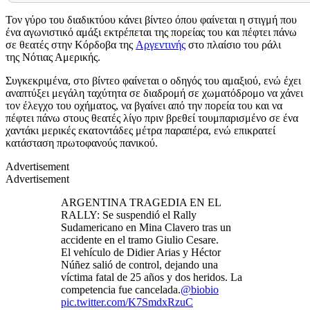
Τον γύρο του διαδικτύου κάνει βίντεο όπου φαίνεται η στιγμή που
ένα αγωνιστικό αμάξι εκτρέπεται της πορείας του και πέφτει πάνω
σε θεατές στην Κόρδοβα της
Αργεντινής
στο πλαίσιο του ράλι
της Νότιας Αμερικής.
Συγκεκριμένα, στο βίντεο φαίνεται ο οδηγός του αμαξιού, ενώ έχει
αναπτύξει μεγάλη ταχύτητα σε διαδρομή σε χωματόδρομο να χάνει
τον έλεγχο του οχήματος, να βγαίνει από την πορεία του και να
πέφτει πάνω στους θεατές λίγο πριν βρεθεί τουμπαρισμένο σε ένα
χαντάκι μερικές εκατοντάδες μέτρα παραπέρα, ενώ επικρατεί
κατάσταση πρωτοφανούς πανικού.
Advertisement
Advertisement
ARGENTINA TRAGEDIA EN EL
RALLY: Se suspendió el Rally
Sudamericano en Mina Clavero tras un
accidente en el tramo Giulio Cesare.
El vehículo de Didier Arias y Héctor
Núñez salió de control, dejando una
víctima fatal de 25 años y dos heridos. La
competencia fue cancelada.
@biobio
pic.twitter.com/K7SmdxRzuC