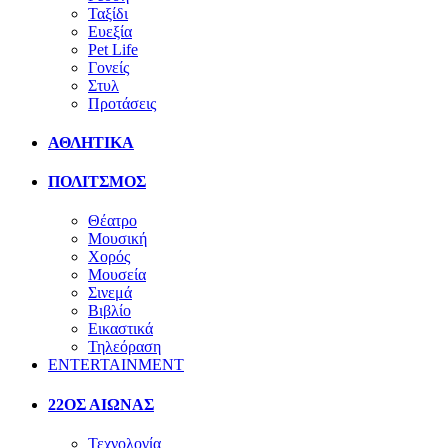
Ταξίδι
Ευεξία
Pet Life
Γονείς
Στυλ
Προτάσεις
ΑΘΛΗΤΙΚΑ
ΠΟΛΙΤΣΜΟΣ
Θέατρο
Μουσική
Χορός
Μουσεία
Σινεμά
Βιβλίο
Εικαστικά
Τηλεόραση
ENTERTAINMENT
22ΟΣ ΑΙΩΝΑΣ
Τεχνολογία