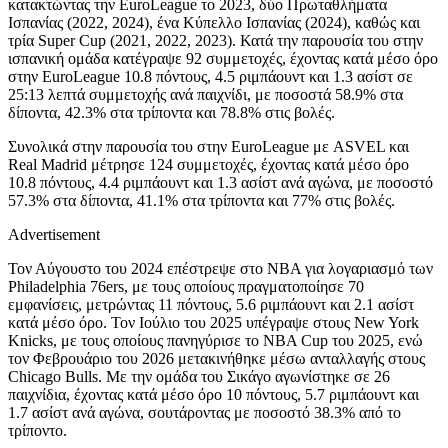
κατακτώντας την EuroLeague το 2023, δύο Πρωταθλήματα
Ισπανίας (2022, 2024), ένα Κύπελλο Ισπανίας (2024), καθώς και
τρία Super Cup (2021, 2022, 2023). Κατά την παρουσία του στην
ισπανική ομάδα κατέγραψε 92 συμμετοχές, έχοντας κατά μέσο όρο
στην EuroLeague 10.8 πόντους, 4.5 ριμπάουντ και 1.3 ασίστ σε
25:13 λεπτά συμμετοχής ανά παιχνίδι, με ποσοστά 58.9% στα
δίποντα, 42.3% στα τρίποντα και 78.8% στις βολές.
Συνολικά στην παρουσία του στην EuroLeague με ASVEL και
Real Madrid μέτρησε 124 συμμετοχές, έχοντας κατά μέσο όρο
10.8 πόντους, 4.4 ριμπάουντ και 1.3 ασίστ ανά αγώνα, με ποσοστό
57.3% στα δίποντα, 41.1% στα τρίποντα και 77% στις βολές.
Advertisement
Τον Αύγουστο του 2024 επέστρεψε στο NBA για λογαριασμό των
Philadelphia 76ers, με τους οποίους πραγματοποίησε 70
εμφανίσεις, μετρώντας 11 πόντους, 5.6 ριμπάουντ και 2.1 ασίστ
κατά μέσο όρο. Τον Ιούλιο του 2025 υπέγραψε στους New York
Knicks, με τους οποίους πανηγύρισε το NBA Cup του 2025, ενώ
τον Φεβρουάριο του 2026 μετακινήθηκε μέσω ανταλλαγής στους
Chicago Bulls. Με την ομάδα του Σικάγο αγωνίστηκε σε 26
παιχνίδια, έχοντας κατά μέσο όρο 10 πόντους, 5.7 ριμπάουντ και
1.7 ασίστ ανά αγώνα, σουτάροντας με ποσοστό 38.3% από το
τρίποντο.