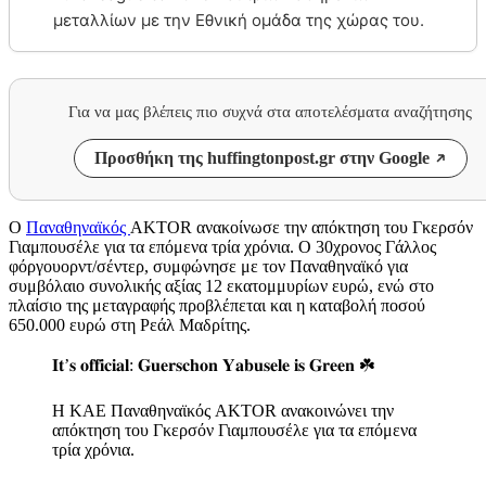
μεταλλίων με την Εθνική ομάδα της χώρας του.
Για να μας βλέπεις πιο συχνά στα αποτελέσματα αναζήτησης
Προσθήκη της huffingtonpost.gr στην Google
Ο
Παναθηναϊκός
AKTOR ανακοίνωσε την απόκτηση του Γκερσόν
Γιαμπουσέλε για τα επόμενα τρία χρόνια. Ο 30χρονος Γάλλος
φόργουορντ/σέντερ, συμφώνησε με τον Παναθηναϊκό για
συμβόλαιο συνολικής αξίας 12 εκατομμυρίων ευρώ, ενώ στο
πλαίσιο της μεταγραφής προβλέπεται και η καταβολή ποσού
650.000 ευρώ στη Ρεάλ Μαδρίτης.
𝐈𝐭’𝐬 𝐨𝐟𝐟𝐢𝐜𝐢𝐚𝐥: 𝐆𝐮𝐞𝐫𝐬𝐜𝐡𝐨𝐧 𝐘𝐚𝐛𝐮𝐬𝐞𝐥𝐞 𝐢𝐬 𝐆𝐫𝐞𝐞𝐧 ☘️
Η ΚΑΕ Παναθηναϊκός AKTOR ανακοινώνει την
απόκτηση του Γκερσόν Γιαμπουσέλε για τα επόμενα
τρία χρόνια.