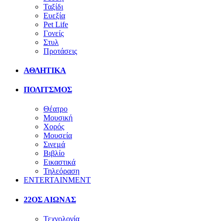
Ταξίδι
Ευεξία
Pet Life
Γονείς
Στυλ
Προτάσεις
ΑΘΛΗΤΙΚΑ
ΠΟΛΙΤΣΜΟΣ
Θέατρο
Μουσική
Χορός
Μουσεία
Σινεμά
Βιβλίο
Εικαστικά
Τηλεόραση
ENTERTAINMENT
22ΟΣ ΑΙΩΝΑΣ
Τεχνολογία