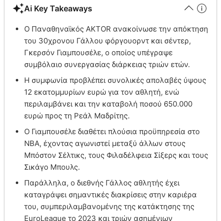
Ai Key Takeaways
Ο Παναθηναϊκός AKTOR ανακοίνωσε την απόκτηση
του 30χρονου Γάλλου φόργουορντ και σέντερ,
Γκερσόν Γιαμπουσέλε, ο οποίος υπέγραψε
συμβόλαιο συνεργασίας διάρκειας τριών ετών.
Η συμφωνία προβλέπει συνολικές απολαβές ύψους
12 εκατομμυρίων ευρώ για τον αθλητή, ενώ
περιλαμβάνει και την καταβολή ποσού 650.000
ευρώ προς τη Ρεάλ Μαδρίτης.
Ο Γιαμπουσέλε διαθέτει πλούσια προϋπηρεσία στο
NBA, έχοντας αγωνιστεί μεταξύ άλλων στους
Μπόστον Σέλτικς, τους Φιλαδέλφεια Σίξερς και τους
Σικάγο Μπουλς.
Παράλληλα, ο διεθνής Γάλλος αθλητής έχει
καταγράψει σημαντικές διακρίσεις στην καριέρα
του, συμπεριλαμβανομένης της κατάκτησης της
EuroLeague το 2023 και τριών ασημένιων