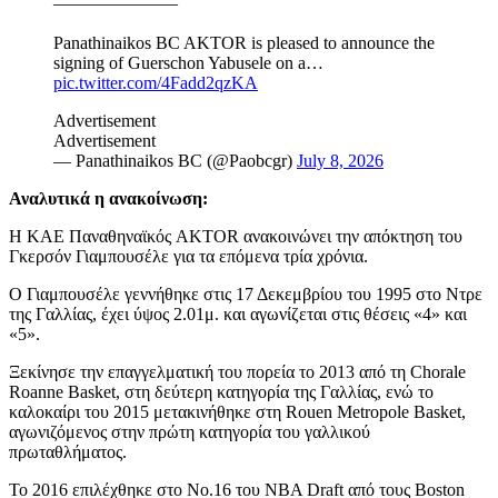
———————
Panathinaikos BC AKTOR is pleased to announce the
signing of Guerschon Yabusele on a…
pic.twitter.com/4Fadd2qzKA
Advertisement
Advertisement
— Panathinaikos BC (@Paobcgr)
July 8, 2026
Αναλυτικά η ανακοίνωση:
Η ΚΑΕ Παναθηναϊκός AKTOR ανακοινώνει την απόκτηση του
Γκερσόν Γιαμπουσέλε για τα επόμενα τρία χρόνια.
Ο Γιαμπουσέλε γεννήθηκε στις 17 Δεκεμβρίου του 1995 στο Ντρε
της Γαλλίας, έχει ύψος 2.01μ. και αγωνίζεται στις θέσεις «4» και
«5».
Ξεκίνησε την επαγγελματική του πορεία το 2013 από τη Chorale
Roanne Basket, στη δεύτερη κατηγορία της Γαλλίας, ενώ το
καλοκαίρι του 2015 μετακινήθηκε στη Rouen Metropole Basket,
αγωνιζόμενος στην πρώτη κατηγορία του γαλλικού
πρωταθλήματος.
Το 2016 επιλέχθηκε στο Νο.16 του NBA Draft από τους Boston