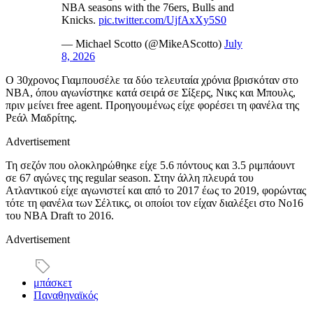
NBA seasons with the 76ers, Bulls and
Knicks.
pic.twitter.com/UjfAxXy5S0
— Michael Scotto (@MikeAScotto)
July
8, 2026
Ο 30χρονος Γιαμπουσέλε τα δύο τελευταία χρόνια βρισκόταν στο
NBA, όπου αγωνίστηκε κατά σειρά σε Σίξερς, Νικς και Μπουλς,
πριν μείνει free agent. Προηγουμένως είχε φορέσει τη φανέλα της
Ρεάλ Μαδρίτης.
Advertisement
Τη σεζόν που ολοκληρώθηκε είχε 5.6 πόντους και 3.5 ριμπάουντ
σε 67 αγώνες της regular season. Στην άλλη πλευρά του
Ατλαντικού είχε αγωνιστεί και από το 2017 έως το 2019, φορώντας
τότε τη φανέλα των Σέλτικς, οι οποίοι τον είχαν διαλέξει στο Νο16
του NBA Draft το 2016.
Advertisement
μπάσκετ
Παναθηναϊκός