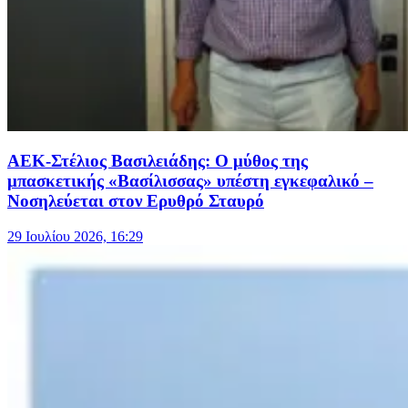
ΑΕΚ-Στέλιος Βασιλειάδης: Ο μύθος της
μπασκετικής «Βασίλισσας» υπέστη εγκεφαλικό –
Νοσηλεύεται στον Ερυθρό Σταυρό
29 Ιουλίου 2026, 16:29