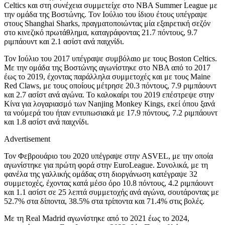
Celtics και στη συνέχεια συμμετείχε στο NBA Summer League με
την ομάδα της Βοστώνης. Τον Ιούλιο του ίδιου έτους υπέγραψε
στους Shanghai Sharks, πραγματοποιώντας μία εξαιρετική σεζόν
στο κινεζικό πρωτάθλημα, καταγράφοντας 21.7 πόντους, 9.7
ριμπάουντ και 2.1 ασίστ ανά παιχνίδι.
Τον Ιούλιο του 2017 υπέγραψε συμβόλαιο με τους Boston Celtics.
Με την ομάδα της Βοστώνης αγωνίστηκε στο NBA από το 2017
έως το 2019, έχοντας παράλληλα συμμετοχές και με τους Maine
Red Claws, με τους οποίους μέτρησε 20.3 πόντους, 7.9 ριμπάουντ
και 2.7 ασίστ ανά αγώνα. Το καλοκαίρι του 2019 επέστρεψε στην
Κίνα για λογαριασμό των Nanjing Monkey Kings, εκεί όπου ξανά
τα νούμερά του ήταν εντυπωσιακά με 17.9 πόντους, 7.2 ριμπάουντ
και 1.8 ασίστ ανά παιχνίδι.
Advertisement
Τον Φεβρουάριο του 2020 υπέγραψε στην ASVEL, με την οποία
αγωνίστηκε για πρώτη φορά στην EuroLeague. Συνολικά, με τη
φανέλα της γαλλικής ομάδας στη διοργάνωση κατέγραψε 32
συμμετοχές, έχοντας κατά μέσο όρο 10.8 πόντους, 4.2 ριμπάουντ
και 1.1 ασίστ σε 25 λεπτά συμμετοχής ανά αγώνα, σουτάροντας με
52.7% στα δίποντα, 38.5% στα τρίποντα και 71.4% στις βολές.
Με τη Real Madrid αγωνίστηκε από το 2021 έως το 2024,