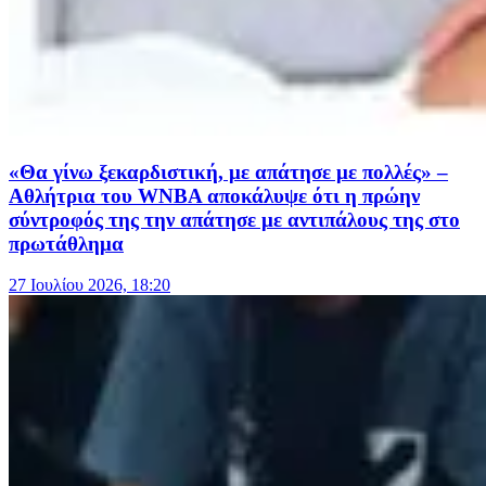
«Θα γίνω ξεκαρδιστική, με απάτησε με πολλές» –
Αθλήτρια του WNBA αποκάλυψε ότι η πρώην
σύντροφός της την απάτησε με αντιπάλους της στο
πρωτάθλημα
27 Ιουλίου 2026, 18:20