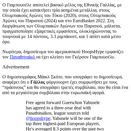
Ο Γιαμπουσέλε αποτελεί βασικό μέλος της Εθνικής Γαλλίας, με
την οποία έχει κατακτήσει τρία ασημένια μετάλλια, στους
Ολυμπιακούς Αγώνες του Τόκιο (2020), στους Ολυμπιακούς
Αγώνες του Παρισιού (2024) και στο EuroBasket 2022. Στη
διοργάνωση των Ολυμπιακών Αγώνων του Παρισιού, μάλιστα,
πραγματοποίησε εξαιρετικές εμφανίσεις, ολοκληρώνοντας το
τουρνουά με 14 πόντους, 3.3 ριμπάουντ, και 1 ασίστ κατά μέσο
όρο.
Νωρίτερα, δημοσίευμα του αμερικανικού HoopsHype εμφανίζει
τον
Παναθηναϊκό
να έχει κλείσει τον Γκέρσον Γιαμπουσέλε.
Advertisement
Ο δημοσιογράφος Μάικλ Σκότο, που υπογράφει το δημοσίευμα,
αναφέρει ότι ο
Γάλλος
φόργουορντ έχει συμφωνήσει με τους
“πράσινους” και θα υπογράψει τριετές συμβόλαιο, που θα είναι ένα
από τα μεγαλύτερα συμβόλαια στην ευρωπαϊκή αγορά.
Free agent forward Guerschon Yabusele
has agreed to a three-year deal with
Panathinaikos, league sources told
@hoopshype
. Yabusele will be one of the
top three highest-paid European players.
He's averaged 8.3 points over the past two