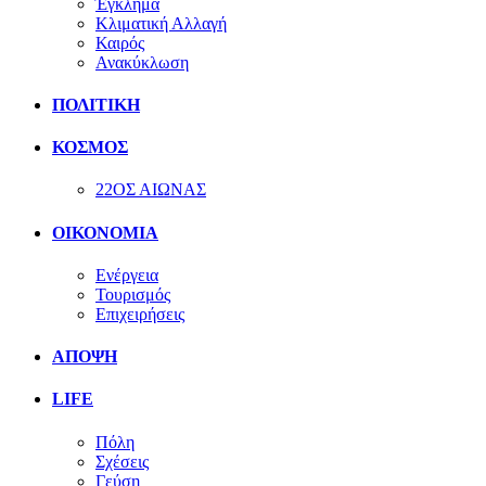
Έγκλημα
Κλιματική Αλλαγή
Καιρός
Ανακύκλωση
ΠΟΛΙΤΙΚΗ
ΚΟΣΜΟΣ
22ΟΣ ΑΙΩΝΑΣ
ΟΙΚΟΝΟΜΙΑ
Ενέργεια
Τουρισμός
Επιχειρήσεις
ΑΠΟΨΗ
LIFE
Πόλη
Σχέσεις
Γεύση