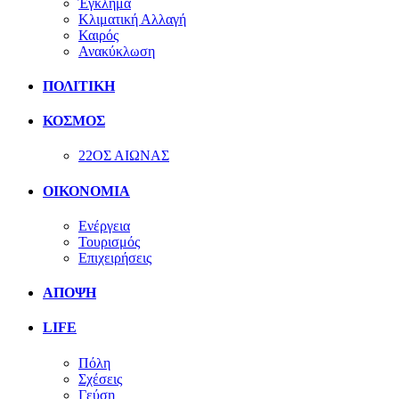
Έγκλημα
Κλιματική Αλλαγή
Καιρός
Ανακύκλωση
ΠΟΛΙΤΙΚΗ
ΚΟΣΜΟΣ
22ΟΣ ΑΙΩΝΑΣ
ΟΙΚΟΝΟΜΙΑ
Ενέργεια
Τουρισμός
Επιχειρήσεις
ΑΠΟΨΗ
LIFE
Πόλη
Σχέσεις
Γεύση