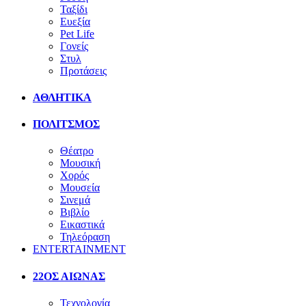
Ταξίδι
Ευεξία
Pet Life
Γονείς
Στυλ
Προτάσεις
ΑΘΛΗΤΙΚΑ
ΠΟΛΙΤΣΜΟΣ
Θέατρο
Μουσική
Χορός
Μουσεία
Σινεμά
Βιβλίο
Εικαστικά
Τηλεόραση
ENTERTAINMENT
22ΟΣ ΑΙΩΝΑΣ
Τεχνολογία