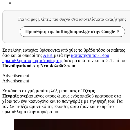
Για να μας βλέπεις πιο συχνά στα αποτελέσματα αναζήτησης
Προσθήκη της huffingtonpost.gr στην Google
Σε πελάγη ευτυχίας βρίσκονται από χθες το βράδυ τόσο οι παίκτες
όσο και οι οπαδοί της
ΑΕΚ
μετά την
κατάκτηση του 14ου
πρωταθλήματος της ιστορίας της
ύστερα από τη νίκη με 2-1 επί του
Παναθηναϊκού
στη
Νέα Φιλαδέλφεια.
Advertisement
Advertisement
Σε κάποια στιγμή μετά τη λήξη του ματς ο
Τζέιμς
Πένραϊς
ανεβασμένος στους ώμους ενός οπαδού κρατούσε στα
χέρια του ένα καπνογόνο και το πανηγύριζε με την ψυχή του! Για
τον Σκωτσέζο αμυντικό της Ενωσης αυτό ήταν και το πρώτο
πρωτάθλημα στην καριέρα του.