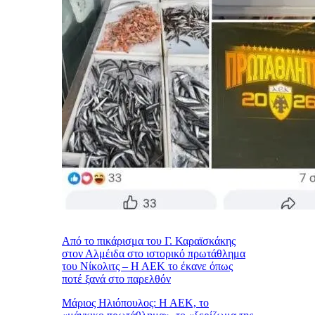
Από το πικάρισμα του Γ. Καραϊσκάκης
στον Αλμέιδα στο ιστορικό πρωτάθλημα
του Νίκολιτς – Η ΑΕΚ το έκανε όπως
ποτέ ξανά στο παρελθόν
Μάριος Ηλιόπουλος: Η ΑΕΚ, το