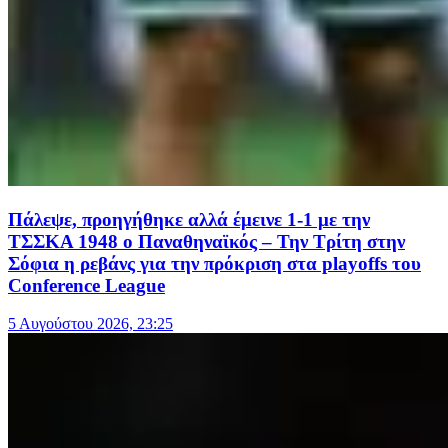
Πάλεψε, προηγήθηκε αλλά έμεινε 1-1 με την
ΤΣΣΚΑ 1948 ο Παναθηναϊκός – Την Τρίτη στην
Σόφια η ρεβάνς για την πρόκριση στα playoffs του
Conference League
5 Αυγούστου 2026, 23:25