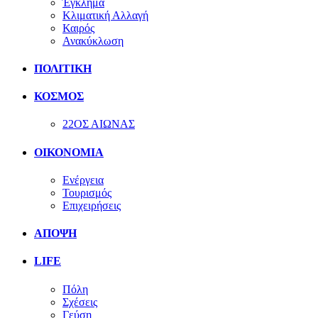
Έγκλημα
Κλιματική Αλλαγή
Καιρός
Ανακύκλωση
ΠΟΛΙΤΙΚΗ
ΚΟΣΜΟΣ
22ΟΣ ΑΙΩΝΑΣ
ΟΙΚΟΝΟΜΙΑ
Ενέργεια
Τουρισμός
Επιχειρήσεις
ΑΠΟΨΗ
LIFE
Πόλη
Σχέσεις
Γεύση