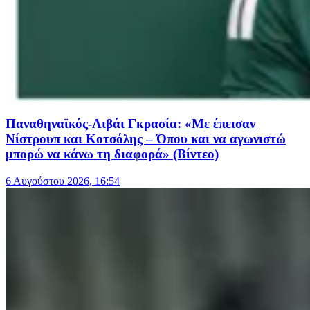
Παναθηναϊκός-Λιβάι Γκρασία: «Με έπεισαν
Νίστρουπ και Κοτσόλης – Όπου και να αγωνιστώ
μπορώ να κάνω τη διαφορά» (Βίντεο)
6 Αυγούστου 2026, 16:54