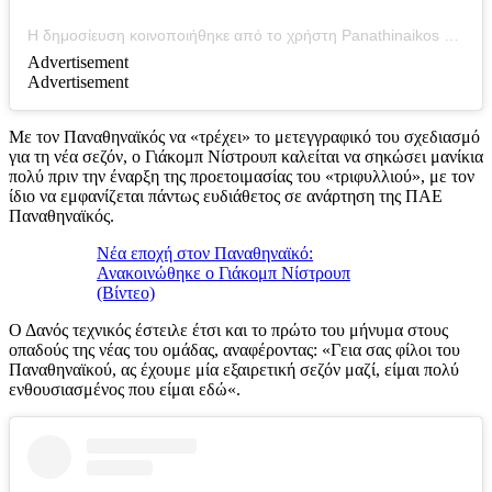
Η δημοσίευση κοινοποιήθηκε από το χρήστη Panathinaikos FC (@fcpanathinaikos)
Advertisement
Advertisement
Με τον Παναθηναϊκός να «τρέχει» το μετεγγραφικό του σχεδιασμό
για τη νέα σεζόν, ο Γιάκομπ Νίστρουπ καλείται να σηκώσει μανίκια
πολύ πριν την έναρξη της προετοιμασίας του «τριφυλλιού», με τον
ίδιο να εμφανίζεται πάντως ευδιάθετος σε ανάρτηση της ΠΑΕ
Παναθηναϊκός.
Νέα εποχή στον Παναθηναϊκό:
Ανακοινώθηκε ο Γιάκομπ Νίστρουπ
(Βίντεο)
Ο Δανός τεχνικός έστειλε έτσι και το πρώτο του μήνυμα στους
οπαδούς της νέας του ομάδας, αναφέροντας: «Γεια σας φίλοι του
Παναθηναϊκού, ας έχουμε μία εξαιρετική σεζόν μαζί, είμαι πολύ
ενθουσιασμένος που είμαι εδώ«.