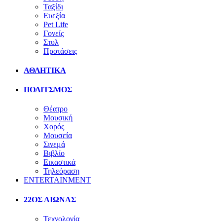
Ταξίδι
Ευεξία
Pet Life
Γονείς
Στυλ
Προτάσεις
ΑΘΛΗΤΙΚΑ
ΠΟΛΙΤΣΜΟΣ
Θέατρο
Μουσική
Χορός
Μουσεία
Σινεμά
Βιβλίο
Εικαστικά
Τηλεόραση
ENTERTAINMENT
22ΟΣ ΑΙΩΝΑΣ
Τεχνολογία