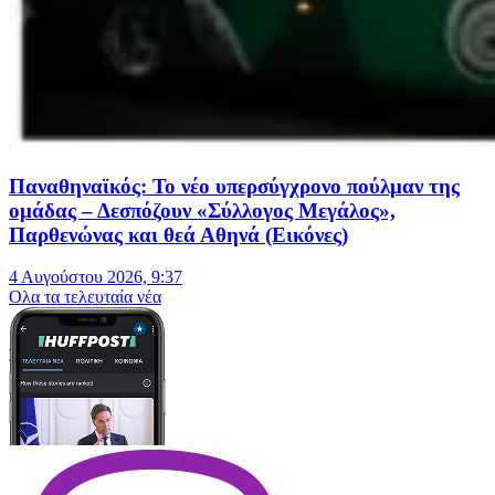
Παναθηναϊκός: Το νέο υπερσύγχρονο πούλμαν της
ομάδας – Δεσπόζουν «Σύλλογος Μεγάλος»,
Παρθενώνας και θεά Αθηνά (Εικόνες)
4 Αυγούστου 2026, 9:37
Oλα τα τελευταία νέα