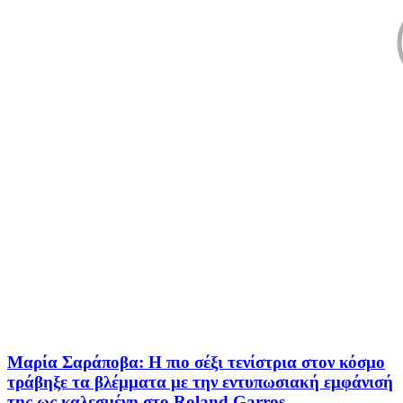
Μαρία Σαράποβα: Η πιο σέξι τενίστρια στον κόσμο
τράβηξε τα βλέμματα με την εντυπωσιακή εμφάνισή
της ως καλεσμένη στο Roland Garros