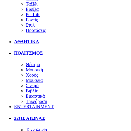
Ταξίδι
Ευεξία
Pet Life
Γονείς
Στυλ
Προτάσεις
ΑΘΛΗΤΙΚΑ
ΠΟΛΙΤΣΜΟΣ
Θέατρο
Μουσική
Χορός
Μουσεία
Σινεμά
Βιβλίο
Εικαστικά
Τηλεόραση
ENTERTAINMENT
22ΟΣ ΑΙΩΝΑΣ
Τεχνολογία