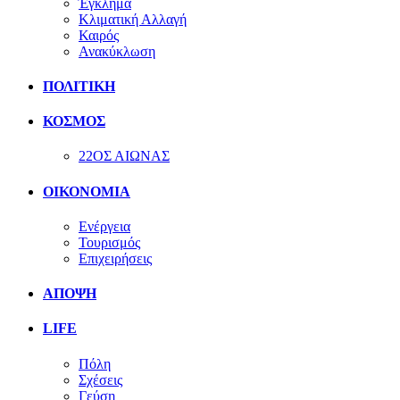
Έγκλημα
Κλιματική Αλλαγή
Καιρός
Ανακύκλωση
ΠΟΛΙΤΙΚΗ
ΚΟΣΜΟΣ
22ΟΣ ΑΙΩΝΑΣ
ΟΙΚΟΝΟΜΙΑ
Ενέργεια
Τουρισμός
Επιχειρήσεις
ΑΠΟΨΗ
LIFE
Πόλη
Σχέσεις
Γεύση