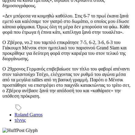
άρχισα να κάνω εμετούς», δήλωσε ο Αρνάλντι στους
δημοσιογράφους.
«Δεν μπόρεσα να κοιμηθώ καθόλου. Στις 6-7 το πρωί έκανα ξανά
εμετό και καλέσαμε τον γιατρό στο δωμάτιο, ο οποίος μου έδωσε
κάποια φάρμακα. Όμως όλη τη μέρα δεν μπορούσα να φάω. Κάθε
φορά που έτρωγα ή έπινα κάτι, κατέληγα ξανά στην τουαλέτα».
Ο Ζβέρεφ, νο.2 του ταμπλό επικράτησε 7-5, 6-2, 3-6, 6-3 του
Γιάκουμπ Μένσικ στον ημιτελικό του παρισινού Grand Slam και
προκρίθηκε για δεύτερη φορά στην καριέρα του στον τελικό της
διοργάνωσης.
Ο 29χρονος Γερμανός επιβεβαίωσε τον τίτλο του φαβορί απέναντι
στον ταλαντούχο Τσέχο, ελέγχοντας τον ρυθμό του αγώνα μέσα
από τα μεγάλα rallies από τη βασική γραμμή. Παρότι ο Μένσικ
προσπάθησε να επιστρέψει στο παιχνίδι κατακτώντας το τρίτο σετ,
ο Ζβέρεφ ανέβασε ξανά την απόδοσή του και «καθάρισε» την
υπόθεση πρόκριση.
Roland Garros
τέννις