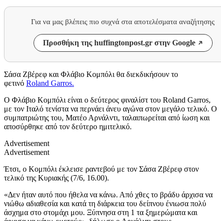
Για να μας βλέπεις πιο συχνά στα αποτελέσματα αναζήτησης
Προσθήκη της huffingtonpost.gr στην Google
Σάσα Ζβέρεφ και Φλάβιο Κομπόλι θα διεκδικήσουν το
φετινό
Roland Garros.
Ο Φλάβιο Κομπόλι είναι ο δεύτερος φιναλίστ του Roland Garros,
με τον Ιταλό τενίστα να περνάει άνευ αγώνα στον μεγάλο τελικό. Ο
συμπατριώτης του, Ματέο Αρνάλντι, ταλαιπωρείται από ίωση και
αποσύρθηκε από τον δεύτερο ημιτελικό.
Advertisement
Advertisement
Έτσι, ο Κομπόλι έκλεισε ραντεβού με τον Σάσα Ζβέρεφ στον
τελικό της Κυριακής (7/6, 16.00).
«Δεν ήταν αυτό που ήθελα να κάνω. Από χθες το βράδυ άρχισα να
νιώθω αδιαθεσία και κατά τη διάρκεια του δείπνου ένιωσα πολύ
άσχημα στο στομάχι μου. Ξύπνησα στη 1 τα ξημερώματα και