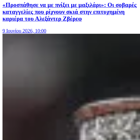
«Προσπάθησε να με πνίξει με μαξιλάρι»: Οι σοβαρές
καταγγελίες που ρίχνουν σκιά στην επιτυχημένη
καριέρα του Αλεξάντερ Ζβέρεφ
9 Ιουνίου 2026, 10:00