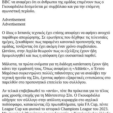
BBC να αναφέρει ότι οι άνθρωποι της ομάδας επιμένουν πως ο
Γκουαρδιόλα δεσμεύεται με συμβόλαιο και για την επόμενη
αγωνιστική περίοδο.
Advertisement
Advertisement
Ο ίδιος ο Ισπανός τεχνικός έχει επίσης αποφύγει να αφήσει ανοιχτό
παράθυρο αποχώρησης. Σε ερωτήσεις που δέχθηκε τις τελευταίες
ημέρες, ξεκαθάρισε πως παραμένει κανονικά προπονητής της
ομάδας, τονίζοντας ότι έχει ακόμη έναν χρόνο συμβολαίου.
Ωστόσο, στην Αγγλία θεωρούν πως οι εξελίξεις έχουν ήδη
δρομολογηθεί και πως η απόφαση έχει ουσιαστικά παρθεί.
Μάλιστα, τα πρώτα ονόματα για τη διάδοχη κατάσταση έχουν ήδη
κάνει την εμφάνισή τους. Όπως αναφέρει η «Athletic», ο Έντσο
Μαρέσκα συγκεντρώνει πολλές πιθανότητες για να αναλάβει την
τεχνική ηγεσία της Σίτι, έχοντας αφήσει εξαιρετικές εντυπώσεις στο
παρελθόν στο προπονητικό επιτελείο του συλλόγου.
Αν τελικά επιβεβαιωθεί το «αντίο», τότε θα πρόκειται για το τέλος
μιας χρυσής εποχής για τη Μάντσεστερ Σίτι. Ο Γκουαρδιόλα
οδήγησε τον σύλλογο στην απόλυτη κυριαρχία στο αγγλικό
ποδόσφαιρο, κατακτώντας έξι πρωταθλήματα, τρία FA Cup, πέντε
League Cup και φυσικά το ιστορικό Champions League του 2023.