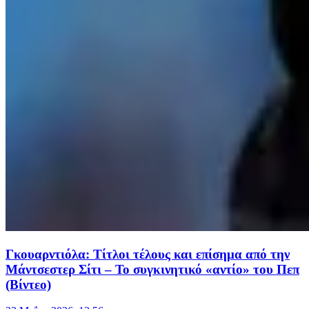
Γκουαρντιόλα: Τίτλοι τέλους και επίσημα από την
Μάντσεστερ Σίτι – Το συγκινητικό «αντίο» του Πεπ
(Βίντεο)