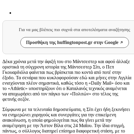
Για να μας βλέπεις πιο συχνά στα αποτελέσματα αναζήτησης
Προσθήκη της huffingtonpost.gr στην Google
Δέκα χρόνια μετά την άφιξή του στο Μάντσεστερ και αφού άλλαξε
οριστικά τη σύγχρονη ιστορία της Μάντσεστερ Σίτι, ο Πεπ
Γκουαρδιόλα φαίνεται πως βρίσκεται πιο κοντά από ποτέ στην
έξοδο. Τα σενάρια που κυκλοφορούσαν εδώ και μήνες στην Αγγλία
ενισχύονται πλέον σημαντικά, καθώς τόσο η «Daily Mail» όσο και
το «Athletic» υποστηρίζουν ότι ο Καταλανός τεχνικός αναμένεται
να αποχωρήσει από τον πάγκο των «Πολιτών» στο τέλος της
φετινής σεζόν.
Σύμφωνα με τα τελευταία δημοσιεύματα, η Σίτι έχει ήδη ξεκινήσει
να ενημερώνει χορηγούς και συνεργάτες για την επικείμενη
ανακοίνωση, η οποία φημολογείται πως θα γίνει μετά την
αναμέτρηση με την Άστον Βίλα στις 24 Μαΐου. Την ίδια στιγμή,
πάντως, ο σύλλογος διατηρεί επίσημα διαφορετική στάση, με το