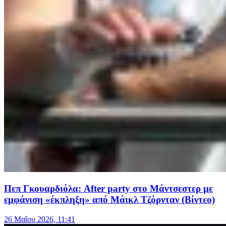
Πεπ Γκουαρδιόλα: After party στο Μάντσεστερ με
εμφάνιση «έκπληξη» από Μάικλ Τζόρνταν (Βίντεο)
26 Μαΐου 2026, 11:41