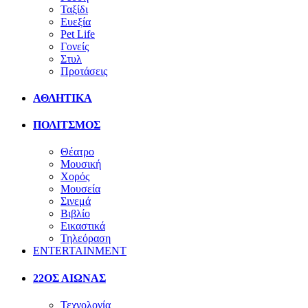
Ταξίδι
Ευεξία
Pet Life
Γονείς
Στυλ
Προτάσεις
ΑΘΛΗΤΙΚΑ
ΠΟΛΙΤΣΜΟΣ
Θέατρο
Μουσική
Χορός
Μουσεία
Σινεμά
Βιβλίο
Εικαστικά
Τηλεόραση
ENTERTAINMENT
22ΟΣ ΑΙΩΝΑΣ
Τεχνολογία