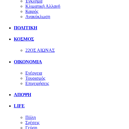
Έγκλημα
Κλιματική Αλλαγή
Καιρός
Ανακύκλωση
ΠΟΛΙΤΙΚΗ
ΚΟΣΜΟΣ
22ΟΣ ΑΙΩΝΑΣ
ΟΙΚΟΝΟΜΙΑ
Ενέργεια
Τουρισμός
Επιχειρήσεις
ΑΠΟΨΗ
LIFE
Πόλη
Σχέσεις
Γεύση