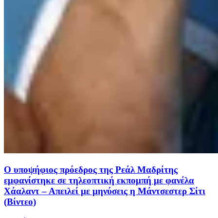
Ο υποψήφιος πρόεδρος της Ρεάλ Μαδρίτης
εμφανίστηκε σε τηλεοπτική εκπομπή με φανέλα
Χάαλαντ – Απειλεί με μηνύσεις η Μάντσεστερ Σίτι
(Βίντεο)