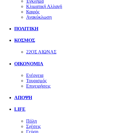
Έγκλημα
Κλιματική Αλλαγή
Καιρός
Ανακύκλωση
ΠΟΛΙΤΙΚΗ
ΚΟΣΜΟΣ
22ΟΣ ΑΙΩΝΑΣ
ΟΙΚΟΝΟΜΙΑ
Ενέργεια
Τουρισμός
Επιχειρήσεις
ΑΠΟΨΗ
LIFE
Πόλη
Σχέσεις
Γεύση