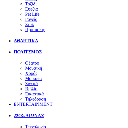
Ταξίδι
Ευεξία
Pet Life
Γονείς
Στυλ
Προτάσεις
ΑΘΛΗΤΙΚΑ
ΠΟΛΙΤΣΜΟΣ
Θέατρο
Μουσική
Χορός
Μουσεία
Σινεμά
Βιβλίο
Εικαστικά
Τηλεόραση
ENTERTAINMENT
22ΟΣ ΑΙΩΝΑΣ
Τεχνολογία