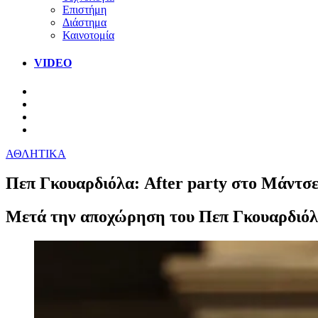
Επιστήμη
Διάστημα
Καινοτομία
VIDEO
ΑΘΛΗΤΙΚΑ
Πεπ Γκουαρδιόλα: After party στο Μάντσε
Μετά την αποχώρηση του Πεπ Γκουαρδιόλα