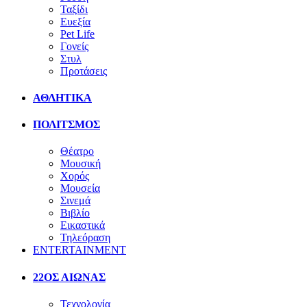
Ταξίδι
Ευεξία
Pet Life
Γονείς
Στυλ
Προτάσεις
ΑΘΛΗΤΙΚΑ
ΠΟΛΙΤΣΜΟΣ
Θέατρο
Μουσική
Χορός
Μουσεία
Σινεμά
Βιβλίο
Εικαστικά
Τηλεόραση
ENTERTAINMENT
22ΟΣ ΑΙΩΝΑΣ
Τεχνολογία