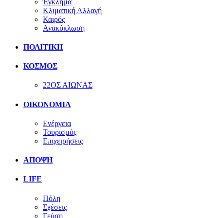
Έγκλημα
Κλιματική Αλλαγή
Καιρός
Ανακύκλωση
ΠΟΛΙΤΙΚΗ
ΚΟΣΜΟΣ
22ΟΣ ΑΙΩΝΑΣ
ΟΙΚΟΝΟΜΙΑ
Ενέργεια
Τουρισμός
Επιχειρήσεις
ΑΠΟΨΗ
LIFE
Πόλη
Σχέσεις
Γεύση