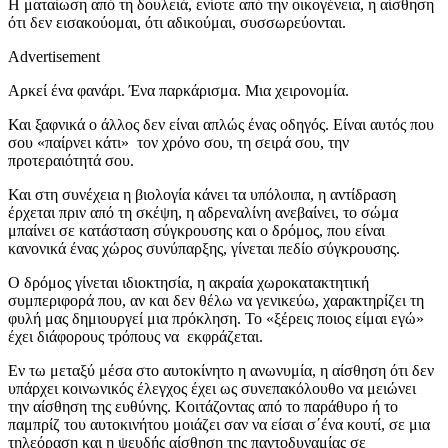
Η ματαίωση από τη δουλειά, ενίοτε από την οικογένεια, η αίσθηση
ότι δεν εισακούομαι, ότι αδικούμαι, συσσωρεύονται.
Advertisement
Αρκεί ένα φανάρι. Ένα παρκάρισμα. Μια χειρονομία.
Και ξαφνικά ο άλλος δεν είναι απλώς ένας οδηγός. Είναι αυτός που
σου «παίρνει κάτι» τον χρόνο σου, τη σειρά σου, την
προτεραιότητά σου.
Και στη συνέχεια η βιολογία κάνει τα υπόλοιπα, η αντίδραση
έρχεται πριν από τη σκέψη, η αδρεναλίνη ανεβαίνει, το σώμα
μπαίνει σε κατάσταση σύγκρουσης και ο δρόμος, που είναι
κανονικά ένας χώρος συνύπαρξης, γίνεται πεδίο σύγκρουσης.
Ο δρόμος γίνεται ιδιοκτησία, η ακραία χωροκατακτητική
συμπεριφορά που, αν και δεν θέλω να γενικεύω, χαρακτηρίζει τη
φυλή μας δημιουργεί μια πρόκληση. Το «ξέρεις ποιος είμαι εγώ»
έχει διάφορους τρόπους να εκφράζεται.
Εν τω μεταξύ μέσα στο αυτοκίνητο η ανωνυμία, η αίσθηση ότι δεν
υπάρχει κοινωνικός έλεγχος έχει ως συνεπακόλουθο να μειώνει
την αίσθηση της ευθύνης. Κοιτάζοντας από το παράθυρο ή το
παμπρίζ του αυτοκινήτου μοιάζει σαν να είσαι σ΄ένα κουτί, σε μια
τηλεόραση και η ψευδής αίσθηση της παντοδυναμίας σε