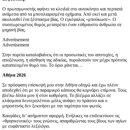
Ο πρωταγωνιστής αφήνει τα κλειδιά στο αυτοκίνητο και περπατά
ανάμεσα από τα μποτιλιαρισμένα οχήματα. Από εκεί και μετά
ακολουθεί ένα ξέσπασμα βίας. Ο εγκέφαλος «μπούκωσε». Ο
συσσωρευμένος θυμός μετατρέπει έναν εύθραυστο άνθρωπο σε
μηχανή βίας.
Advertisement
Advertisement
Στην πορεία καταλαβαίνεις ότι οι προσωπικές του αποτυχίες, η
αποξένωση, η αίσθηση της αδικίας, πυροδοτούν τον μέχρι πρότινος
καταπιεσμένο θυμό του. Το όριο χάνεται…
Αθήνα 2026
Σε πρόσφατη επίσκεψή μου στην Αθήνα οδηγώ και έχω πλέον
αποδεχθεί ότι με το παραμικρό κάποιος θα κορνάρει επίμονα. Τους
βλέπω δίπλα μου ή στον καθρέφτη. Το βλέμμα αλλάζει σε
κλάσματα δευτερολέπτου μόλις ανάψει το πράσινο και ο
μπροστινός δεν ξεκινήσει με την ταχύτητα του φωτός.
Καυγάδες δι’ ασήμαντον αφορμή. Ενήλικες να επιδεικνύουν τις
«θρησκευτικές» τους γνώσεις, απαριθμώντας τους βίους των αγίων
με ευφάνταστο λεξιλόγιο.