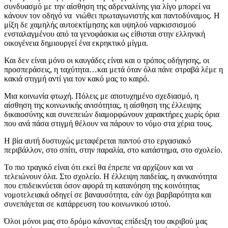
συνδυασμό με την αίσθηση της αδρεναλίνης για λίγο μπορεί να
κάνουν τον οδηγό να νιώθει πρωταγωνιστής και παντοδύναμος. Η
μίξη δε χαμηλής αυτοεκτίμησης και υψηλού ναρκισσισμού
ενσταλαγμένου από τα γενοφάσκια ως είθισται στην ελληνική
οικογένεια δημιουργεί ένα εκρηκτικό μίγμα.
Και δεν είναι μόνο οι καυγάδες είναι και ο τρόπος οδήγησης, οι
προσπεράσεις, η ταχύτητα…και μετά όταν όλα πάνε στραβά λέμε η
κακιά στιγμή αντί για τον κακό μας το καιρό.
Μια κοινωνία φτωχή. Πόλεις με αποτυχημένο σχεδιασμό, η
αίσθηση της κοινωνικής ανισότητας, η αίσθηση της έλλειψης
δικαιοσύνης και συνεπειών διαμορφώνουν χαρακτήρες χωρίς όρια
που ανά πάσα στιγμή θέλουν να πάρουν το νόμο στα χέρια τους.
Η βία αυτή δυστυχώς μεταφέρεται παντού στο εργασιακό
περιβάλλον, στο σπίτι, στην παραλία, στο κατάστημα, στο σχολείο.
Το πιο τραγικό είναι ότι εκεί θα έπρεπε να αρχίζουν και να
τελειώνουν όλα. Στο σχολείο. Η έλλειψη παιδείας, η ανικανότητα
που επιδεικνύεται όσον αφορά τη κατανόηση της κοινότητας
νομοτελειακά οδηγεί σε βαναυσότητα, εάν όχι βαρβαρότητα και
συνεπάγεται σε κατάρρευση του κοινωνικού ιστού.
Όλοι μόνοι μας στο δρόμο κάνοντας επίδειξη του ακριβού μας