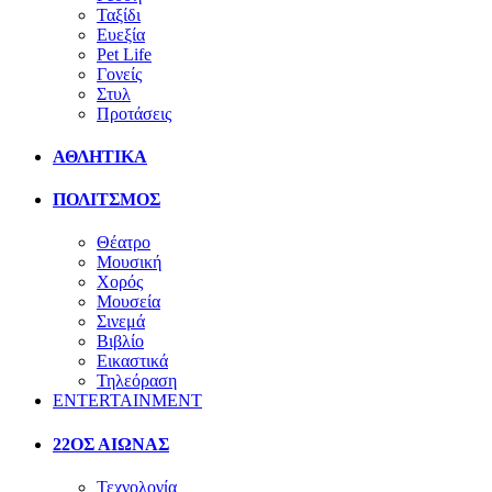
Ταξίδι
Ευεξία
Pet Life
Γονείς
Στυλ
Προτάσεις
ΑΘΛΗΤΙΚΑ
ΠΟΛΙΤΣΜΟΣ
Θέατρο
Μουσική
Χορός
Μουσεία
Σινεμά
Βιβλίο
Εικαστικά
Τηλεόραση
ENTERTAINMENT
22ΟΣ ΑΙΩΝΑΣ
Τεχνολογία