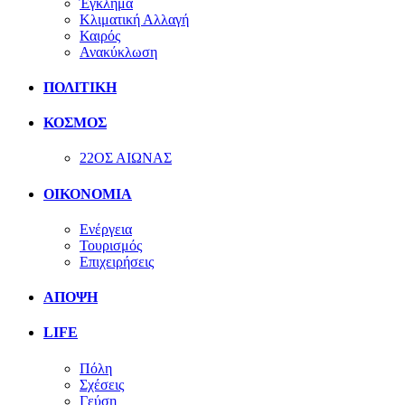
Έγκλημα
Κλιματική Αλλαγή
Καιρός
Ανακύκλωση
ΠΟΛΙΤΙΚΗ
ΚΟΣΜΟΣ
22ΟΣ ΑΙΩΝΑΣ
ΟΙΚΟΝΟΜΙΑ
Ενέργεια
Τουρισμός
Επιχειρήσεις
ΑΠΟΨΗ
LIFE
Πόλη
Σχέσεις
Γεύση