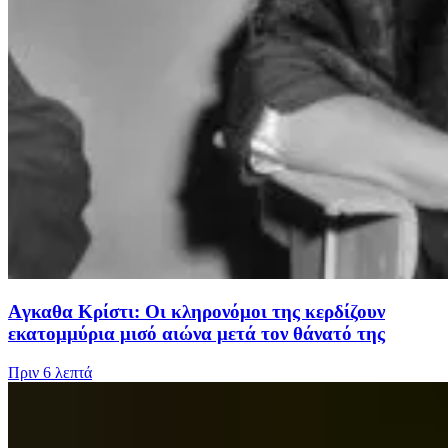
Aγκαθα Κρίστι: Οι κληρονόμοι της κερδίζουν
εκατομμύρια μισό αιώνα μετά τον θάνατό της
Πριν
6 λεπτά