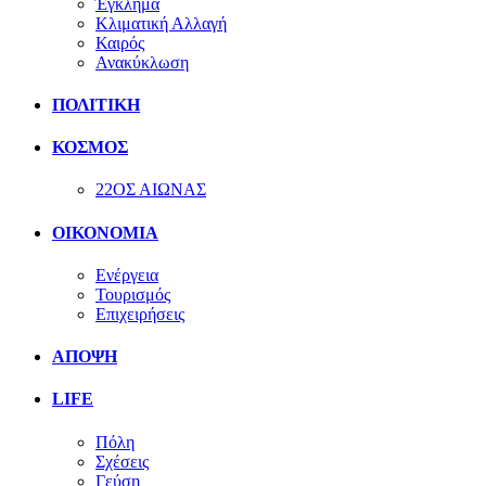
Έγκλημα
Κλιματική Αλλαγή
Καιρός
Ανακύκλωση
ΠΟΛΙΤΙΚΗ
ΚΟΣΜΟΣ
22ΟΣ ΑΙΩΝΑΣ
ΟΙΚΟΝΟΜΙΑ
Ενέργεια
Τουρισμός
Επιχειρήσεις
ΑΠΟΨΗ
LIFE
Πόλη
Σχέσεις
Γεύση