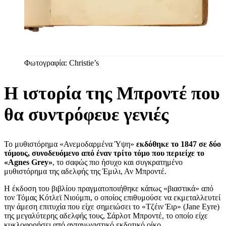
Φωτογραφία: Christie’s
Η ιστορία της Μπροντέ που
θα συντρόφευε γενιές
Το μυθιστόρημα «Ανεμοδαρμένα Ύψη»
εκδόθηκε το 1847 σε δύο
τόμους, συνοδευόμενο από έναν τρίτο τόμο που περιείχε το
«Agnes Grey»
, το σαφώς πιο ήσυχο και συγκρατημένο
μυθιστόρημα της αδελφής της Έμιλι, Αν Μπροντέ.
Η έκδοση του βιβλίου πραγματοποιήθηκε κάπως «βιαστικά» από
τον Τόμας Κότλεϊ Νιούμπι, ο οποίος επιθυμούσε να εκμεταλλευτεί
την άμεση επιτυχία που είχε σημειώσει το «Τζέιν Έιρ» (Jane Eyre)
της μεγαλύτερης αδελφής τους, Σάρλοτ Μπροντέ, το οποίο είχε
κυκλοφορήσει από ανταγωνιστικό εκδοτικό οίκο.