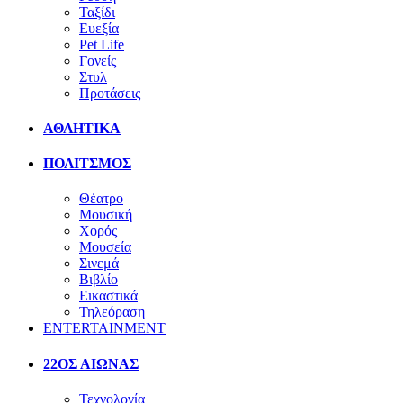
Ταξίδι
Ευεξία
Pet Life
Γονείς
Στυλ
Προτάσεις
ΑΘΛΗΤΙΚΑ
ΠΟΛΙΤΣΜΟΣ
Θέατρο
Μουσική
Χορός
Μουσεία
Σινεμά
Βιβλίο
Εικαστικά
Τηλεόραση
ENTERTAINMENT
22ΟΣ ΑΙΩΝΑΣ
Τεχνολογία