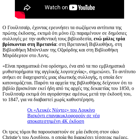
Ο Γουίλτσαϊρ, έχοντας ερευνήσει τα σωζόμενα αντίτυπα της
πρώτης έκδοσης, εκτιμά ότι μόνο έξι παραμένουν σε δημόσιες
συλλογές με την αυθεντική τους βιβλιοδεσία,
ενώ μόλις τρία
βρίσκονται στη Βρετανία
: στη Βρετανική Βιβλιοθήκη, στη
Βιβλιοθήκη Μπόντλιαν της Οξφόρδης και στη Βιβλιοθήκη
Μπρόδερτον στο Λιντς.
«Είναι πραγματικά ένα ορόσημο, ένα από τα πιο εμβληματικά
μυθιστορήματα της αγγλικής λογοτεχνίας», σημειώνει. Το αντίτυπο
ανήκει σε διαχειριστές μιας ιδιωτικής συλλογής, η οποία δεν
κατονομάζεται. Παρότι τα αρχεία της βιβλιοθήκης δείχνουν ότι το
βιβλίο βρισκόταν εκεί ήδη από τις αρχές της δεκαετίας του 1850, ο
Γουίλτσαϊρ εκτιμά ότι αγοράστηκε αμέσως μετά την έκδοσή του,
το 1847, για να διαβαστεί χωρίς καθυστέρηση.
Οι «Λευκές Νύχτες» του Λουκίνο
Βισκόντι επανακυκλοφορούν σε νέα
αποκατεστημένη 4K έκδοση
Οι τρεις τόμοι θα παρουσιαστούν σε μία έκθεση στον οίκο
Christie’s του Λονδίνου, η οποία θα διαρκέσει τέσσερις ημέρες,