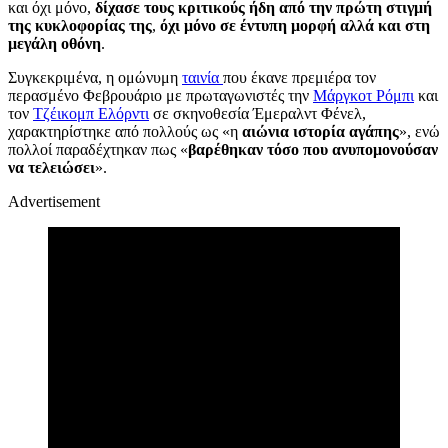
και όχι μόνο,
δίχασε τους κριτικούς ήδη από την πρώτη στιγμή
της κυκλοφορίας της
,
όχι μόνο σε έντυπη μορφή αλλά και στη
μεγάλη οθόνη
.
Συγκεκριμένα, η ομώνυμη
ταινία
που έκανε πρεμιέρα τον
περασμένο Φεβρουάριο με πρωταγωνιστές την
Μάργκοτ Ρόμπι
και
τον
Τζέικομπ Ελόρντι
σε σκηνοθεσία Έμεραλντ Φένελ,
χαρακτηρίστηκε από πολλούς ως «η
αιώνια ιστορία αγάπης
», ενώ
πολλοί παραδέχτηκαν πως «
βαρέθηκαν τόσο που ανυπομονούσαν
να τελειώσει
».
Advertisement