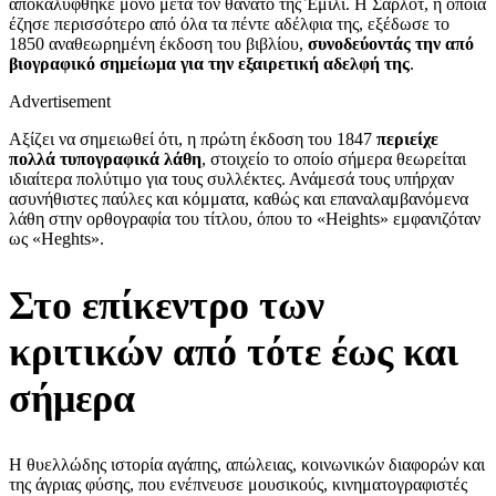
αποκαλύφθηκε μόνο μετά τον θάνατο της Έμιλι. Η Σάρλοτ, η οποία
έζησε περισσότερο από όλα τα πέντε αδέλφια της, εξέδωσε το
1850 αναθεωρημένη έκδοση του βιβλίου,
συνοδεύοντάς την από
βιογραφικό σημείωμα για την εξαιρετική αδελφή της
.
Advertisement
Αξίζει να σημειωθεί ότι, η πρώτη έκδοση του 1847
περιείχε
πολλά τυπογραφικά λάθη
, στοιχείο το οποίο σήμερα θεωρείται
ιδιαίτερα πολύτιμο για τους συλλέκτες. Ανάμεσά τους υπήρχαν
ασυνήθιστες παύλες και κόμματα, καθώς και επαναλαμβανόμενα
λάθη στην ορθογραφία του τίτλου, όπου το «Heights» εμφανιζόταν
ως «Heghts».
Στο επίκεντρο των
κριτικών από τότε έως και
σήμερα
Η θυελλώδης ιστορία αγάπης, απώλειας, κοινωνικών διαφορών και
της άγριας φύσης, που ενέπνευσε μουσικούς, κινηματογραφιστές