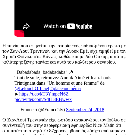
Η ταινία, που αφηγείται την ιστορία ενός παθιασμένου έρωτα με
τον Ζαν-Λουί Τρεντινιάν και την Ανούκ Εμέ, είχε τιμηθεί με τον
Χρυσό Φοίνικα στις Κάννες, καθώς και με δύο Όσκαρ, αυτό της
καλύτερης ξένης ταινίας και αυτό του καλύτερου σεναρίου.
"Dabadabada, badabadaba" 🎶
Tout de suite, retrouvez Anouk Aimé et Jean-Louis
Trintignant dans "Un homme et une femme" de
@LelouchOfficiel
#placeaucinéma
►
https://t.co/kT3YmpeN6Z
pic.twitter.com/SdfL8EBwwx
— France 5 (@France5tv)
September 24, 2018
Ο Ζαν-Λουί Τρεντινιάν είχε ωστόσο ανακοινώσει τον Ιούλιο σε
συνέντευξή του στην περιφερειακή εφημερίδα Nice-Matin ότι
σταματάει το σινεμά. Ο 87χρονος ηθοποιός πάσχει από καρκίνο