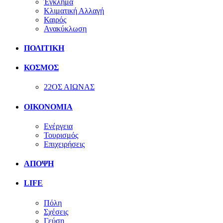
Έγκλημα
Κλιματική Αλλαγή
Καιρός
Ανακύκλωση
ΠΟΛΙΤΙΚΗ
ΚΟΣΜΟΣ
22ΟΣ ΑΙΩΝΑΣ
ΟΙΚΟΝΟΜΙΑ
Ενέργεια
Τουρισμός
Επιχειρήσεις
ΑΠΟΨΗ
LIFE
Πόλη
Σχέσεις
Γεύση