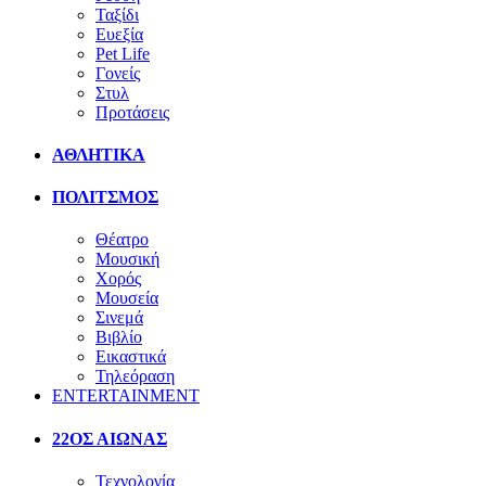
Ταξίδι
Ευεξία
Pet Life
Γονείς
Στυλ
Προτάσεις
ΑΘΛΗΤΙΚΑ
ΠΟΛΙΤΣΜΟΣ
Θέατρο
Μουσική
Χορός
Μουσεία
Σινεμά
Βιβλίο
Εικαστικά
Τηλεόραση
ENTERTAINMENT
22ΟΣ ΑΙΩΝΑΣ
Τεχνολογία