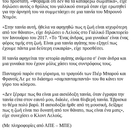
του προστάτη. «Φοβάμαι ότι δεν θα τα καταφέρω σωματικά», είχε
δηλώσει αυτός ο θρύλος του γαλλικού σινεμά όταν είχε ερωτηθεί
για την άρνησή του να συμμετάσχει σε μια ταινία του Μπρουνό
Ντιμόν.
«Στην ταινία αυτή, ήθελα να αφηγηθώ πως η ζωή είναι ισχυρότερη
από τον θάνατο», είχε δηλώσει ο Λελούς στο Γαλλικό Πρακτορείο
τον Ιανουάριο του 2017. «Το ‘Ένας άνδρας, μια γυναίκα’ είναι ένας
φόρος τιμής στη ζωή. Είναι μια ταινία αγάπης που εξηγεί πως
έχουμε πάντα μια δεύτερη ευκαιρία», είχε προσθέσει.
Η ταινία αφηγείται την ιστορία αγάπης ανάμεσα σ′ έναν άνδρα και
μια γυναίκα που έχουν μόλις χάσει τους συντρόφους τους.
Πανταχού παρόν στο γύρισμα, το τραγούδι των Πιέρ Μπαρού και
Φρανσίς Λε με το διάσημο «σαμπανταμπαντά» του θα κάνει τον
γύρο του κόσμου.
«Δεν ξέραμε πως θα είναι μια αισιόδοξη ταινία, όταν έγραψα την
ταινία είπα στον εαυτό μου, διάολε, είναι θλιβερή ταινία. Έβρισκα
το θέμα πολύ βαρύ. Η αισιοδοξία ήρθε από τη μουσική, δείξαμε
πως η ζωή είναι πιο δυνατή από τον θάνατο, πως είναι ένα ματς»,
είχε συνεχίσει ο Κλοντ Λελούς.
(Με πληροφορίες από ΑΠΕ – ΜΠΕ)