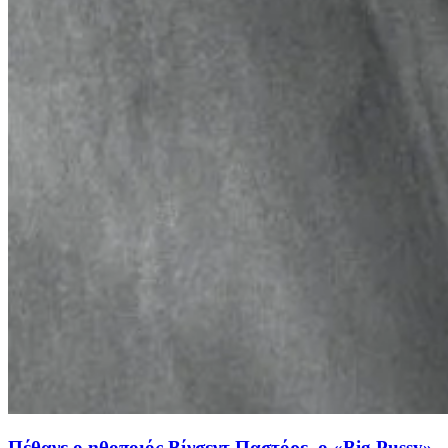
Πέθανε ο ηθοποιός Βίνσεντ Παστόρε, ο «Big Pussy»