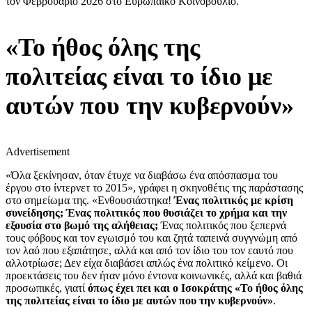
τον Φεβρουάριο 2026 στο Ευρωπαϊκό Κοινοβούλιο.
«Το ήθος όλης της
πολιτείας είναι το ίδιο με
αυτών που την κυβερνούν»
Advertisement
«Όλα ξεκίνησαν, όταν έτυχε να διαβάσω ένα απόσπασμα του
έργου στο ίντερνετ το 2015», γράφει η σκηνοθέτις της παράστασης
στο σημείωμα της. «Ενθουσιάστηκα!
Ένας πολιτικός με κρίση
συνείδησης; Ένας πολιτικός που θυσιάζει το χρήμα και την
εξουσία στο βωμό της αλήθειας;
Ένας πολιτικός που ξεπερνά
τους φόβους και τον εγωισμό του και ζητά ταπεινά συγγνώμη από
τον λαό που εξαπάτησε, αλλά και από τον ίδιο του τον εαυτό που
αλλοτρίωσε; Δεν είχα διαβάσει απλώς ένα πολιτικό κείμενο. Οι
προεκτάσεις του δεν ήταν μόνο έντονα κοινωνικές, αλλά και βαθιά
προσωπικές, γιατί
όπως έχει πει και ο Ισοκράτης «Το ήθος όλης
της πολιτείας είναι το ίδιο με αυτών που την κυβερνούν»
.