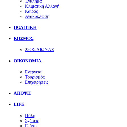
Έγκλημα
Κλιματική Αλλαγή
Καιρός
Ανακύκλωση
ΠΟΛΙΤΙΚΗ
ΚΟΣΜΟΣ
22ΟΣ ΑΙΩΝΑΣ
ΟΙΚΟΝΟΜΙΑ
Ενέργεια
Τουρισμός
Επιχειρήσεις
ΑΠΟΨΗ
LIFE
Πόλη
Σχέσεις
Γεύση