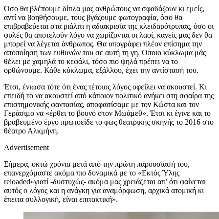
Όσο θα βλέπουμε δίπλα μας ανθρώπους να σφαδάζουν κι εμείς,
αντί να βοηθήσουμε, τους βγάζουμε φωτογραφία, όσο θα
επιβραβεύεται στα ριάλιτι η αδιακρισία της κλειδαρότρυπας, όσο οι
φυλές θα αποτελούν λόγο να χωρίζονται οι λαοί, κανείς μας δεν θα
μπορεί να λέγεται άνθρωπος. Θα υπογράφει πλέον επίσημα την
αποποίηση των ευθυνών του σε αυτή τη γη. Όποιο κύκλωμα μάς
θέλει με χαμηλά το κεφάλι, τόσο πιο ψηλά πρέπει να το
ορθώνουμε. Κάθε κύκλωμα, εξάλλου, έχει την αντίστασή του.
Έτσι, ένιωσα τότε ότι ένας τέτοιος λόγος οφείλει να ακουστεί. Κι
επειδή το να ακουστεί από κάποιον πολιτικό ανήκει στη σφαίρα της
επιστημονικής φαντασίας, αποφασίσαμε με τον Κώστα και τον
Γεράσιμο να «έρθει το βουνό στον Μωάμεθ». Έτσι κι έγινε και το
βραβευμένο έργο πρωτοείδε το φως θεατρικής σκηνής το 2016 στο
θέατρο Αλκμήνη.
Advertisement
Σήμερα, οκτώ χρόνια μετά από την πρώτη παρουσίασή του,
επανερχόμαστε ακόμα πιο δυναμικά με το «Εκτός Ύλης
reloaded»γιατί -δυστυχώς- ακόμα μας χρειάζεται απ’ ότι φαίνεται
αυτός ο λόγος και η ανάγκη για αναμόρφωση, αρχικά ατομική κι
έπειτα συλλογική, είναι επιτακτική».