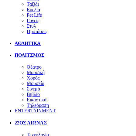
Ταξίδι
Ευεξία
Pet Life
Γονείς
Στυλ
Προτάσεις
ΑΘΛΗΤΙΚΑ
ΠΟΛΙΤΣΜΟΣ
Θέατρο
Μουσική
Χορός
Μουσεία
Σινεμά
Βιβλίο
Εικαστικά
Τηλεόραση
ENTERTAINMENT
22ΟΣ ΑΙΩΝΑΣ
Τεχνολογία