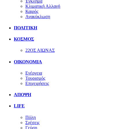
Έγκλημα
Κλιματική Αλλαγή
Καιρός
Ανακύκλωση
ΠΟΛΙΤΙΚΗ
ΚΟΣΜΟΣ
22ΟΣ ΑΙΩΝΑΣ
ΟΙΚΟΝΟΜΙΑ
Ενέργεια
Τουρισμός
Επιχειρήσεις
ΑΠΟΨΗ
LIFE
Πόλη
Σχέσεις
Γεύση