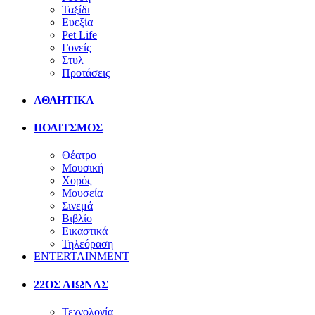
Ταξίδι
Ευεξία
Pet Life
Γονείς
Στυλ
Προτάσεις
ΑΘΛΗΤΙΚΑ
ΠΟΛΙΤΣΜΟΣ
Θέατρο
Μουσική
Χορός
Μουσεία
Σινεμά
Βιβλίο
Εικαστικά
Τηλεόραση
ENTERTAINMENT
22ΟΣ ΑΙΩΝΑΣ
Τεχνολογία