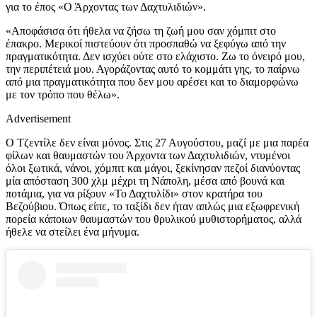
για το έπος «Ο Άρχοντας των Δαχτυλιδιών».
«Αποφάσισα ότι ήθελα να ζήσω τη ζωή μου σαν χόμπιτ στο
έπακρο. Μερικοί πιστεύουν ότι προσπαθώ να ξεφύγω από την
πραγματικότητα. Δεν ισχύει ούτε στο ελάχιστο. Ζω το όνειρό μου,
την περιπέτειά μου. Αγοράζοντας αυτό το κομμάτι γης, το παίρνω
από μια πραγματικότητα που δεν μου αρέσει και το διαμορφώνω
με τον τρόπο που θέλω».
Advertisement
Ο Τζεντίλε δεν είναι μόνος. Στις 27 Αυγούστου, μαζί με μια παρέα
φίλων και θαυμαστών του Άρχοντα των Δαχτυλιδιών, ντυμένοι
όλοι ξωτικά, νάνοι, χόμπιτ και μάγοι, ξεκίνησαν πεζοί διανύοντας
μία απόσταση 300 χλμ μέχρι τη Νάπολη, μέσα από βουνά και
ποτάμια, για να ρίξουν «Το Δαχτυλίδι» στον κρατήρα του
Βεζούβιου. Όπως είπε, το ταξίδι δεν ήταν απλώς μια εξωφρενική
πορεία κάποιων θαυμαστών του θρυλικού μυθιστορήματος, αλλά
ήθελε να στείλει ένα μήνυμα.