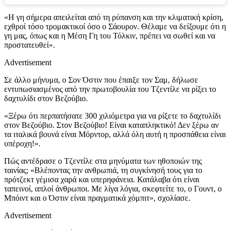
«Η γη σήμερα απειλείται από τη ρύπανση και την κλιματική κρίση,
εχθροί τόσο τρομακτικοί όσο ο Σάουρον. Θέλαμε να δείξουμε ότι η
γη μας, όπως και η Μέση Γη του Τόλκιν, πρέπει να σωθεί και να
προστατευθεί».
Advertisement
Σε άλλο μήνυμα, ο Σον Όστιν που έπαιξε τον Σαμ, δήλωσε
εντυπωσιασμένος από την πρωτοβουλία του Τζεντίλε να ρίξει το
δαχτυλίδι στον Βεζούβιο.
«Ξέρω ότι περπατήσατε 300 χιλιόμετρα για να ρίξετε το δαχτυλίδι
στον Βεζούβιο. Στον Βεζούβιο! Είναι καταπληκτικό! Δεν ξέρω αν
τα ιταλικά βουνά είναι Μόρντορ, αλλά όλη αυτή η προσπάθεια είναι
υπέροχη!».
Πώς αντέδρασε ο Τζεντίλε στα μηνύματα των ηθοποιών της
ταινίας; «Βλέποντας την ανθρωπιά, τη συγκίνησή τους για το
πρότζεκτ γέμισα χαρά και υπερηφάνεια. Κατάλαβα ότι είναι
ταπεινοί, απλοί άνθρωποι. Με λίγα λόγια, σκεφτείτε το, ο Γουντ, ο
Μπόιντ και ο Όστιν είναι πραγματικά χόμπιτ», σχολίασε.
Advertisement