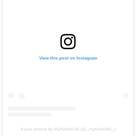
View this post on Instagram
A post shared by MyHobbitLife (@_myhobbitlife_)