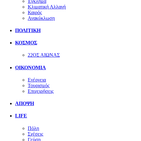
Έγκλημα
Κλιματική Αλλαγή
Καιρός
Ανακύκλωση
ΠΟΛΙΤΙΚΗ
ΚΟΣΜΟΣ
22ΟΣ ΑΙΩΝΑΣ
ΟΙΚΟΝΟΜΙΑ
Ενέργεια
Τουρισμός
Επιχειρήσεις
ΑΠΟΨΗ
LIFE
Πόλη
Σχέσεις
Γεύση