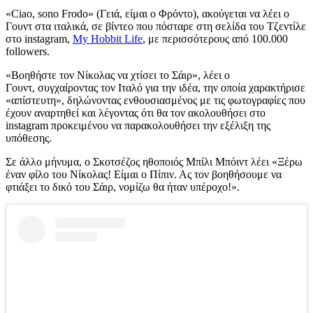
«
Ciao, sono
Frodo
» (Γειά, είμαι ο Φρόντο
)
, ακούγεται να λέει ο
Γουντ στα ιταλικά, σε βίντεο που πόσταρε στη σελίδα του Τζεντίλε
στο
instagram,
My Hobbit Life
,
με περισσότερους από
100.000
followers.
«Βοηθήστε τον Νίκολας να χτίσει το Σάιρ», λέει ο
Γουντ,
συγχαίροντας τον Ιταλό για την ιδέα, την οποία χαρακτήρισε
«απίστευτη», δηλώνοντας ενθουσιασμένος με τις φωτογραφίες που
έχουν αναρτηθεί και λέγοντας ότι θα τον ακολουθήσει στο
instagram προκειμένου να παρακολουθήσει την εξέλιξη της
υπόθεσης.
Σε άλλο μήνυμα, ο Σκοτσέζος ηθοποιός Μπίλι Μπόιντ λέει «Ξέρω
έναν φίλο του Νίκολας! Είμαι ο Πίπιν. Ας τον βοηθήσουμε να
φτιάξει το δικό του Σάιρ, νομίζω θα ήταν υπέροχο!».