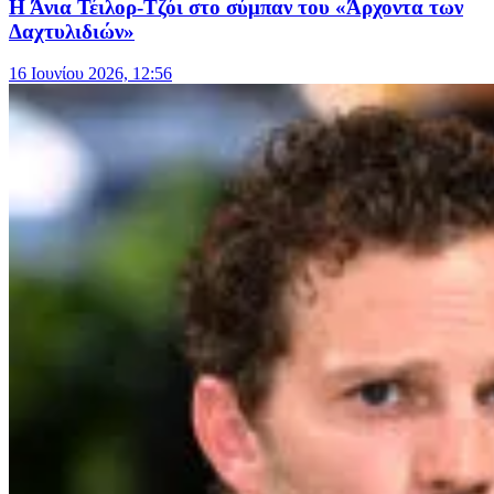
Η Άνια Τέιλορ-Τζόι στο σύμπαν του «Άρχοντα των
Δαχτυλιδιών»
16 Ιουνίου 2026, 12:56