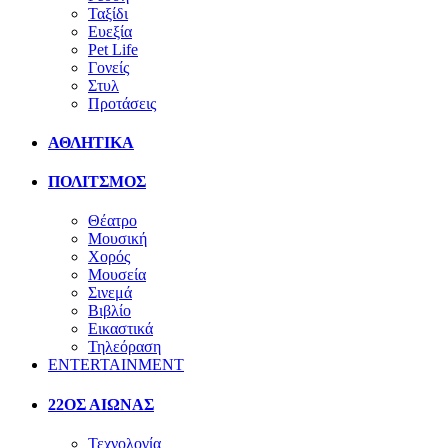
Ταξίδι
Ευεξία
Pet Life
Γονείς
Στυλ
Προτάσεις
ΑΘΛΗΤΙΚΑ
ΠΟΛΙΤΣΜΟΣ
Θέατρο
Μουσική
Χορός
Μουσεία
Σινεμά
Βιβλίο
Εικαστικά
Τηλεόραση
ENTERTAINMENT
22ΟΣ ΑΙΩΝΑΣ
Τεχνολογία