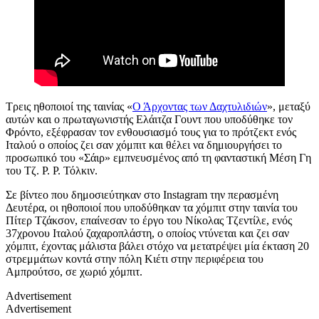
Τρεις ηθοποιοί της ταινίας «
Ο Άρχοντας των Δαχτυλιδιών
», μεταξύ
αυτών και ο πρωταγωνιστής Ελάιτζα Γουντ που υποδύθηκε τον
Φρόντο, εξέφρασαν τον ενθουσιασμό τους για το πρότζεκτ ενός
Ιταλού ο οποίος ζει σαν χόμπιτ και θέλει να δημιουργήσει το
προσωπικό του «Σάιρ» εμπνευσμένος από τη φανταστική Μέση Γη
του Τζ. Ρ. Ρ. Τόλκιν.
Σε βίντεο που δημοσιεύτηκαν στο Instagram την περασμένη
Δευτέρα, οι ηθοποιοί που υποδύθηκαν τα χόμπιτ στην ταινία του
Πίτερ Τζάκσον, επαίνεσαν το έργο του Νίκολας Τζεντίλε, ενός
37χρονου Ιταλού ζαχαροπλάστη, ο οποίος ντύνεται και ζει σαν
χόμπιτ, έχοντας μάλιστα βάλει στόχο να μετατρέψει μία έκταση 20
στρεμμάτων κοντά στην πόλη Κιέτι στην περιφέρεια του
Αμπρούτσο, σε χωριό χόμπιτ.
Advertisement
Advertisement