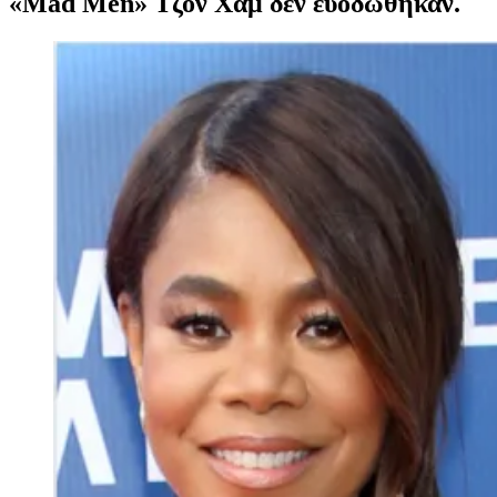
«Mad Men» Τζον Χαμ δεν ευοδώθηκαν.