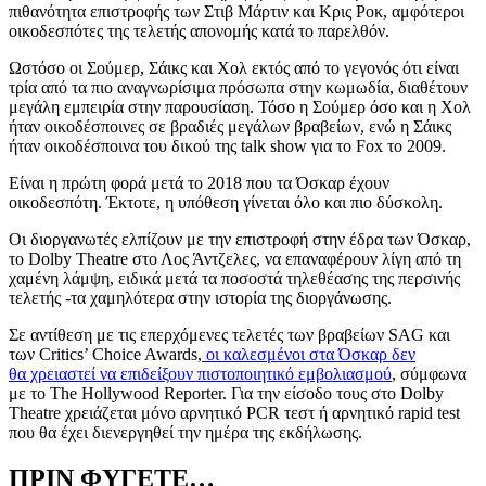
πιθανότητα επιστροφής των Στιβ Μάρτιν και Κρις Ροκ, αμφότεροι
οικοδεσπότες της τελετής απονομής κατά το παρελθόν.
Ωστόσο οι
Σούμερ
,
Σάικς
και
Χολ
εκτός από το γεγονός ότι είναι
τρία από τα πιο αναγνωρίσιμα πρόσωπα στην κωμωδία,
διαθέτουν
μεγάλη εμπειρία στην παρουσίαση.
Τόσο η
Σούμερ
όσο και η
Χολ
ήταν οικοδέσποινες
σε βραδιές μεγάλων βραβείων,
ενώ η Σάικς
ήταν
οικοδέσποινα του δικού της talk show για το Fox το 2009.
Είναι η πρώτη φορά μετά το 2018 που τα Όσκαρ έχουν
οικοδεσπότη. Έκτοτε, η υπόθεση γίνεται όλο και πιο δύσκολη.
Οι διοργανωτές ελπίζουν με την επιστροφή στην έδρα των Όσκαρ,
το Dolby Theatre στο Λος Άντζελες, να επαναφέρουν λίγη από τη
χαμένη λάμψη, ειδικά μετά τα ποσοστά τηλεθέασης της περσινής
τελετής -τα χαμηλότερα στην ιστορία της διοργάνωσης.
Σε αντίθεση με τις επερχόμενες τελετές
των
βραβείων SAG και
των
Critics’ Choice Awards,
οι
καλεσμένοι
στα Όσκαρ δεν
θα
χρειαστεί να επιδείξουν
πιστοποιητικό
εμβολιασμού
, σύμφωνα
με το The Hollywood Reporter.
Για την είσοδο τους στο
Dolby
Theatre
χρειάζεται μόνο
αρνητικό PCR
τεστ
ή
αρνητικό
rapid test
που θα έχει διενεργηθεί
την ημέρα της εκδήλωσης.
ΠΡΙΝ ΦΥΓΕΤΕ…