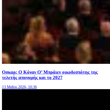
Οσκαρ: Ο Κόναν Ο’ Μπράιεν οικοδεσπότης της
τελετής απονομής και το 2027
13 Μαΐου 2026, 10:36