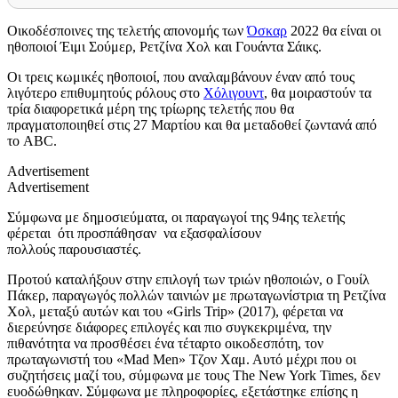
Οι
κοδέσποινες της τελετής απονομής των
Όσκαρ
2022 θα είναι οι
ηθοποιοί Έιμι Σούμερ, Ρε
τζίνα
Χολ και Γουάντα Σάικς.
Οι τρεις κωμικές ηθοποιοί, που αναλαμβάνουν έναν από τους
λιγότερο επιθυμητούς ρόλους στο
Χόλιγουντ
, θα
μοιραστούν τα
τρία διαφορετικά μέρη της τρίωρης τελετής που θα
πραγματοποιηθεί στις 27 Μαρτίου και θα μεταδοθεί ζωντανά από
το
ABC.
Advertisement
Advertisement
Σύμφωνα με δημοσιεύματα, οι
παραγωγοί της 94ης τελετής
φέρεται
ότι προσπάθησαν
να εξασφαλίσουν
πολλούς
παρουσιαστές.
Προτού καταλήξουν στην επιλογή των τριών ηθοποιών, ο Γουίλ
Πάκερ, παραγωγός πολλών ταινιών με πρωταγωνίστρια τη Ρετζίνα
Χολ, μεταξύ αυτών και του «Girls Trip» (2017), φέρεται να
διερεύνησε διάφορες επιλογές και πιο συγκεκριμένα, την
πιθανότητα να προσθέσει ένα τέταρτο οικοδεσπότη, τον
πρωταγωνιστή του «Mad Men» Τζον Χαμ. Αυτό μέχρι που οι
συζητήσεις μαζί του, σύμφωνα με τους The New York Times, δεν
ευοδώθηκαν. Σύμφωνα με πληροφορίες, εξετάστηκε επίσης η