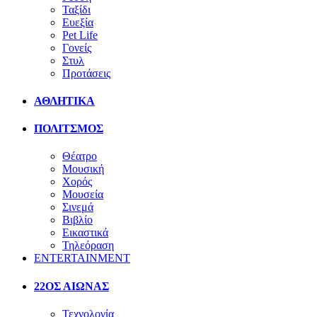
Ταξίδι
Ευεξία
Pet Life
Γονείς
Στυλ
Προτάσεις
ΑΘΛΗΤΙΚΑ
ΠΟΛΙΤΣΜΟΣ
Θέατρο
Μουσική
Χορός
Μουσεία
Σινεμά
Βιβλίο
Εικαστικά
Τηλεόραση
ENTERTAINMENT
22ΟΣ ΑΙΩΝΑΣ
Τεχνολογία