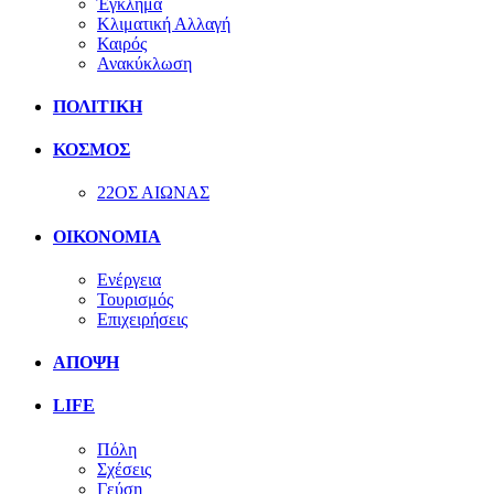
Έγκλημα
Κλιματική Αλλαγή
Καιρός
Ανακύκλωση
ΠΟΛΙΤΙΚΗ
ΚΟΣΜΟΣ
22ΟΣ ΑΙΩΝΑΣ
ΟΙΚΟΝΟΜΙΑ
Ενέργεια
Τουρισμός
Επιχειρήσεις
ΑΠΟΨΗ
LIFE
Πόλη
Σχέσεις
Γεύση