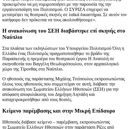
προκειμένου να μη νομιμοποιήσει με την παρουσία της την
εργαλειοποίηση του Πολιτισμού. Ο ΣΥΡΙΖΑ επιχειρεί να
μετατρέψει τις θεατρικές σκηνές σε λαϊκά δικαστήρια. Σε αυτόν τον
κατήφορο δεν πρόκειται να τους ακολουθήσουμε».
Η ανακοίνωση του ΣΕΗ διαβάστηκε επί σκηνής στο
Ναύπλιο
Στα πλαίσια των εκδηλώσεων του Υπουργείου Πολιτισμού Όλη η
Ελλάδα ένας Πολιτισμός πραγματοποιήθηκε το βράδυ της
Παρασκευής η πρεμιέρα του θεατρικού έργου Η Ανατολή σε
σκηνοθεσία του Βαγγέλη Θεωδορόπουλου, στον αρχαιολογικό
χώρο της Τίρυνθας στο Ναύπλιο.
Ο ηθοποιός της παράστασης Μιχάλης Τιτόπουλος εκπροσωπώντας
όλους τους ηθοποιούς που συμμετείχαν σε αυτή, διάβασε την
ανακοίνωση του Σωματείου Ελλήνων Ηθοποιών (ΣΕΗ) για την
απόφαση αποφυλάκισης του Δημήτρη Λιγνάδη και
καταχειροκροτήθηκε από τους θεατές.
Κείμενο παρέμβασης και στην Μικρή Επίδαυρο
Ηθοποιός διάβασε κείμενο – παρέμβαση, εκπροσωπώντας
το Σωματείο Ελλήνων Ηθοποιών στην παράσταση Ρίζες από