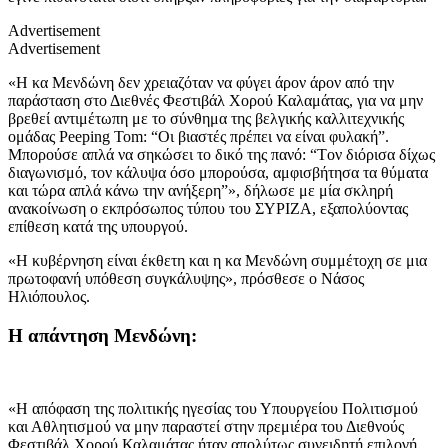
Advertisement
Advertisement
«Η κα Μενδώνη δεν χρειαζόταν να φύγει άρον άρον από την
παράσταση στο Διεθνές Φεστιβάλ Χορού Καλαμάτας, για να μην
βρεθεί αντιμέτωπη με το σύνθημα της βελγικής καλλιτεχνικής
ομάδας Peeping Tom: “Oι βιαστές πρέπει να είναι φυλακή”.
Μπορούσε απλά να σηκώσει το δικό της πανό: “Tον διόρισα δίχως
διαγωνισμό, τον κάλυψα όσο μπορούσα, αμφισβήτησα τα θύματα
και τώρα απλά κάνω την ανήξερη”», δήλωσε με μία σκληρή
ανακοίνωση ο εκπρόσωπος τύπου του ΣΥΡΙΖΑ, εξαπολύοντας
επίθεση κατά της υπουργού.
«Η κυβέρνηση είναι έκθετη και η κα Μενδώνη συμμέτοχη σε μια
πρωτοφανή υπόθεση συγκάλυψης», πρόσθεσε ο Νάσος
Ηλιόπουλος.
Η απάντηση Μενδώνη:
«Η απόφαση της πολιτικής ηγεσίας του Υπουργείου Πολιτισμού
και Αθλητισμού να μην παραστεί στην πρεμιέρα του Διεθνούς
Φεστιβάλ Χορού Καλαμάτας ήταν απολύτως συνειδητή επιλογή,