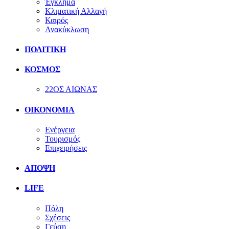
Έγκλημα
Κλιματική Αλλαγή
Καιρός
Ανακύκλωση
ΠΟΛΙΤΙΚΗ
ΚΟΣΜΟΣ
22ΟΣ ΑΙΩΝΑΣ
ΟΙΚΟΝΟΜΙΑ
Ενέργεια
Τουρισμός
Επιχειρήσεις
ΑΠΟΨΗ
LIFE
Πόλη
Σχέσεις
Γεύση