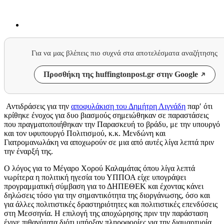
Για να μας βλέπεις πιο συχνά στα αποτελέσματα αναζήτησης
Προσθήκη της huffingtonpost.gr στην Google
Αντιδράσεις για την
αποφυλάκιση του Δημήτρη Λιγνάδη
παρ′ ότι
κρίθηκε ένοχος για δυο βιασμούς σημειώθηκαν σε παραστάσεις
που πραγματοποιήθηκαν την Παρασκευή το βράδυ, με την υπουργό
και τον υφυπουργό Πολιτισμού, κ.κ. Μενδώνη και
Γιατρομανωλάκη να αποχωρούν σε μια από αυτές λίγα λεπτά πριν
την έναρξή της.
Ο λόγος για το Μέγαρο Χορού Καλαμάτας όπου λίγα λεπτά
νωρίτερα η πολιτική ηγεσία του ΥΠΠΟΑ είχε υπογράψει
προγραμματική σύμβαση για το ΔΗΠΕΘΕΚ και έχοντας κάνει
δηλώσεις τόσο για την σημαντικότητα της διοργάνωσης, όσο και
για άλλες πολιτιστικές δραστηριότητες και πολιτιστικές επενδύσεις
στη Μεσσηνία. Η επιλογή της αποχώρησης πριν την παράσταση
έγινε πιθανότατα διότι υπήρξαν πληροφορίες για την διαμαρτυρία.