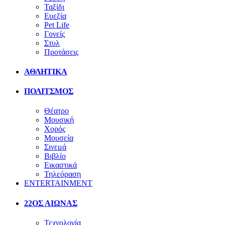
Ταξίδι
Ευεξία
Pet Life
Γονείς
Στυλ
Προτάσεις
ΑΘΛΗΤΙΚΑ
ΠΟΛΙΤΣΜΟΣ
Θέατρο
Μουσική
Χορός
Μουσεία
Σινεμά
Βιβλίο
Εικαστικά
Τηλεόραση
ENTERTAINMENT
22ΟΣ ΑΙΩΝΑΣ
Τεχνολογία