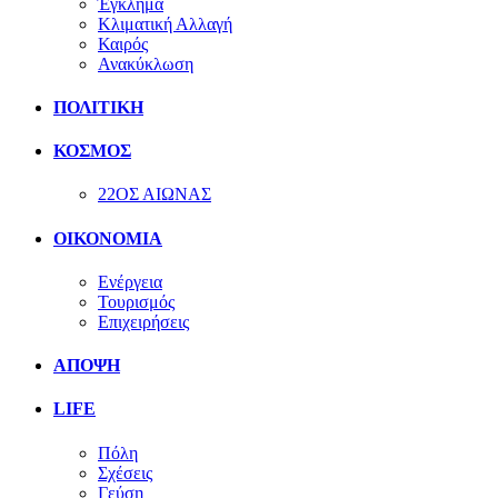
Έγκλημα
Κλιματική Αλλαγή
Καιρός
Ανακύκλωση
ΠΟΛΙΤΙΚΗ
ΚΟΣΜΟΣ
22ΟΣ ΑΙΩΝΑΣ
ΟΙΚΟΝΟΜΙΑ
Ενέργεια
Τουρισμός
Επιχειρήσεις
ΑΠΟΨΗ
LIFE
Πόλη
Σχέσεις
Γεύση