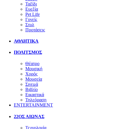
Ταξίδι
Ευεξία
Pet Life
Γονείς
Στυλ
Προτάσεις
ΑΘΛΗΤΙΚΑ
ΠΟΛΙΤΣΜΟΣ
Θέατρο
Μουσική
Χορός
Μουσεία
Σινεμά
Βιβλίο
Εικαστικά
Τηλεόραση
ENTERTAINMENT
22ΟΣ ΑΙΩΝΑΣ
Τεχνολογία