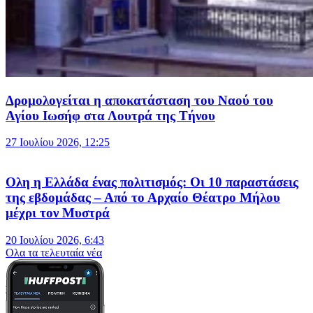
Δρομολογείται η αποκατάσταση του Ναού του
Αγίου Ιωσήφ στα Λουτρά της Τήνου
27 Ιουλίου 2026, 12:25
Ολη η Ελλάδα ένας πολιτισμός: Οι 10 παραστάσεις
της εβδομάδας – Από το Αρχαίο Θέατρο Μήλου
μέχρι τον Μυστρά
20 Ιουλίου 2026, 6:43
Oλα τα τελευταία νέα