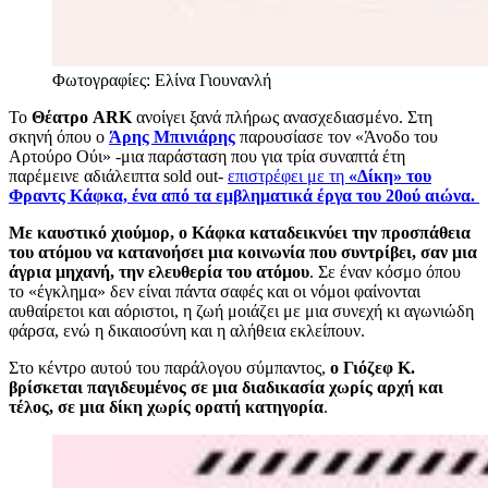
Φωτογραφίες: Ελίνα Γιουνανλή
Το
Θέατρο ARK
ανοίγει ξανά πλήρως ανασχεδιασμένο. Στη
σκηνή όπου ο
Άρης Μπινιάρης
παρουσίασε τον «Άνοδο του
Αρτούρο Ούι» -μια παράσταση που για τρία συναπτά έτη
παρέμεινε αδιάλειπτα sold out-
επιστρέφει με τη
«Δίκη» του
Φραντς Κάφκα, ένα από τα εμβληματικά έργα του 20ού αιώνα.
Με καυστικό χιούμορ, ο Κάφκα καταδεικνύει την προσπάθεια
του ατόμου να κατανοήσει μια κοινωνία που συντρίβει, σαν μια
άγρια μηχανή, την ελευθερία του ατόμου
. Σε έναν κόσμο όπου
το «έγκλημα» δεν είναι πάντα σαφές και οι νόμοι φαίνονται
αυθαίρετοι και αόριστοι, η ζωή μοιάζει με μια συνεχή κι αγωνιώδη
φάρσα, ενώ η δικαιοσύνη και η αλήθεια εκλείπουν.
Στο κέντρο αυτού του παράλογου σύμπαντος,
ο Γιόζεφ Κ.
βρίσκεται παγιδευμένος σε μια διαδικασία χωρίς αρχή και
τέλος, σε μια δίκη χωρίς ορατή κατηγορία
.