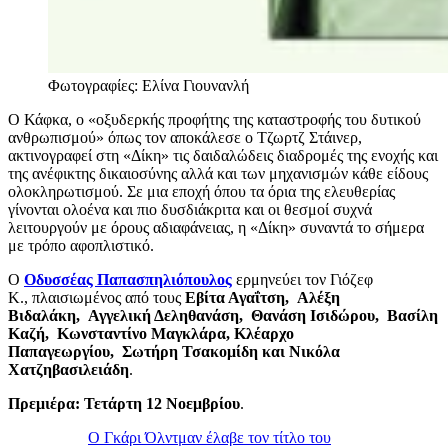
Φωτογραφίες: Ελίνα Γιουνανλή
Ο Κάφκα, ο «οξυδερκής προφήτης της καταστροφής του δυτικού
ανθρωπισμού» όπως τον αποκάλεσε ο Τζωρτζ Στάινερ,
ακτινογραφεί στη «Δίκη» τις δαιδαλώδεις διαδρομές της ενοχής και
της ανέφικτης δικαιοσύνης αλλά και των μηχανισμών κάθε είδους
ολοκληρωτισμού. Σε μια εποχή όπου τα όρια της ελευθερίας
γίνονται ολοένα και πιο δυσδιάκριτα και οι θεσμοί συχνά
λειτουργούν με όρους αδιαφάνειας, η «Δίκη» συναντά το σήμερα
με τρόπο αφοπλιστικό.
Ο
Οδυσσέας Παπασπηλιόπουλος
ερμηνεύει τον Γιόζεφ
Κ., πλαισιωμένος από τους
Εβίτα Αγαΐτση, Αλέξη
Βιδαλάκη, Αγγελική Δεληθανάση, Θανάση Ισιδώρου, Βασίλη
Καζή, Κωνσταντίνο Μαγκλάρα, Κλέαρχο
Παπαγεωργίου, Σωτήρη Τσακομίδη και Νικόλα
Χατζηβασιλειάδη
.
Πρεμιέρα: Τετάρτη 12 Νοεμβρίου
.
Ο Γκάρι Όλντμαν έλαβε τον τίτλο του