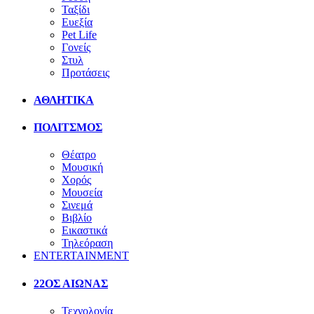
Ταξίδι
Ευεξία
Pet Life
Γονείς
Στυλ
Προτάσεις
ΑΘΛΗΤΙΚΑ
ΠΟΛΙΤΣΜΟΣ
Θέατρο
Μουσική
Χορός
Μουσεία
Σινεμά
Βιβλίο
Εικαστικά
Τηλεόραση
ENTERTAINMENT
22ΟΣ ΑΙΩΝΑΣ
Τεχνολογία