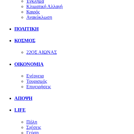
Έγκλημα
Κλιματική Αλλαγή
Καιρός
Ανακύκλωση
ΠΟΛΙΤΙΚΗ
ΚΟΣΜΟΣ
22ΟΣ ΑΙΩΝΑΣ
ΟΙΚΟΝΟΜΙΑ
Ενέργεια
Τουρισμός
Επιχειρήσεις
ΑΠΟΨΗ
LIFE
Πόλη
Σχέσεις
Γεύση