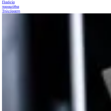
Παιδεία
παραμύθια
Τηλεόραση