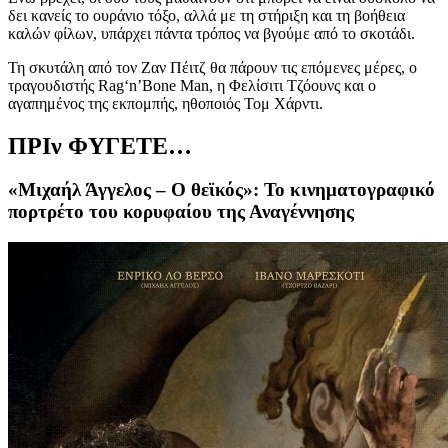
δει κανείς το ουράνιο τόξο, αλλά με τη στήριξη και τη βοήθεια
καλών φίλων, υπάρχει πάντα τρόπος να βγούμε από το σκοτάδι.
Τη σκυτάλη από τον Ζαν Πέιτζ θα πάρουν τις επόμενες μέρες, ο
τραγουδιστής Rag‘n’Bone Man, η Φελίσιτι Τζόουνς και ο
αγαπημένος της εκπομπής, ηθοποιός Τομ Χάρντι.
ΠΡΙν ΦΥΓΕΤΕ…
«Μιχαήλ Άγγελος – Ο θεϊκός»: Το κινηματογραφικό
πορτρέτο του κορυφαίου της Αναγέννησης