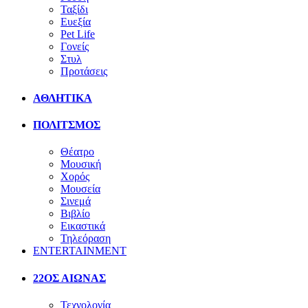
Ταξίδι
Ευεξία
Pet Life
Γονείς
Στυλ
Προτάσεις
ΑΘΛΗΤΙΚΑ
ΠΟΛΙΤΣΜΟΣ
Θέατρο
Μουσική
Χορός
Μουσεία
Σινεμά
Βιβλίο
Εικαστικά
Τηλεόραση
ENTERTAINMENT
22ΟΣ ΑΙΩΝΑΣ
Τεχνολογία