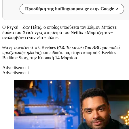
Προσθήκη της huffingtonpost.gr στην Google
Ο Ρεγκέ – Ζαν Πέιτζ, ο οποίος υποδύεται τον Σάιμον Μπάσετ,
δούκα του Χέιστινγκς στη σειρά του Netflix «Μπρίτζερτον»
αναλαμβάνει έναν νέο «ρόλο».
Θα εμφανιστεί στο CBeebies (
σ.σ. το κανάλι του BBC για παιδιά
προσχολικής ηλικίας
) και ειδικότερα, στην εκπομπή CBeebies
Bedtime Story, την Κυριακή 14 Μαρτίου.
Advertisement
Advertisement