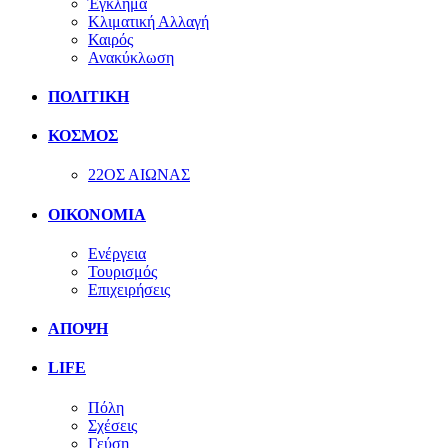
Έγκλημα
Κλιματική Αλλαγή
Καιρός
Ανακύκλωση
ΠΟΛΙΤΙΚΗ
ΚΟΣΜΟΣ
22ΟΣ ΑΙΩΝΑΣ
ΟΙΚΟΝΟΜΙΑ
Ενέργεια
Τουρισμός
Επιχειρήσεις
ΑΠΟΨΗ
LIFE
Πόλη
Σχέσεις
Γεύση