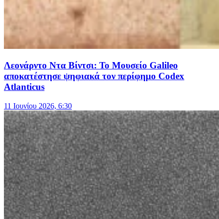
Λεονάρντο Ντα Βίντσι: Το Μουσείο Galileo
αποκατέστησε ψηφιακά τον περίφημο Codex
Atlanticus
11 Ιουνίου 2026, 6:30