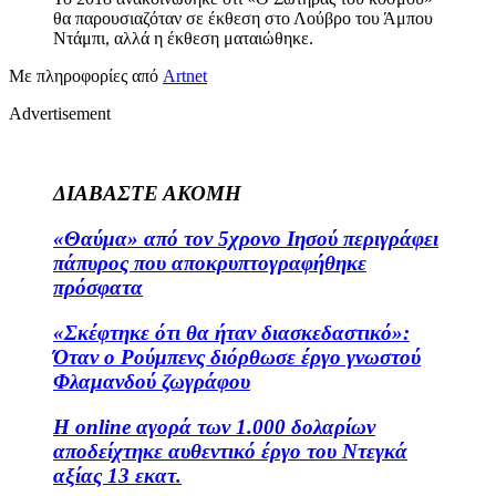
θα παρουσιαζόταν σε έκθεση στο Λούβρο του Άμπου
Ντάμπι, αλλά η έκθεση ματαιώθηκε.
Με πληροφορίες από
Artnet
Advertisement
ΔΙΑΒΑΣΤΕ ΑΚΟΜΗ
«Θαύμα» από τον 5χρονο Ιησού περιγράφει
πάπυρος που αποκρυπτογραφήθηκε
πρόσφατα
«Σκέφτηκε ότι θα ήταν διασκεδαστικό»:
Όταν ο Ρούμπενς διόρθωσε έργο γνωστού
Φλαμανδού ζωγράφου
Η online αγορά των 1.000 δολαρίων
αποδείχτηκε αυθεντικό έργο του Ντεγκά
αξίας 13 εκατ.