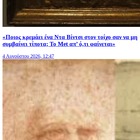
«Ποιος κρεμάει ένα Ντα Βίντσι στον τοίχο σαν να μη
συμβαίνει τίποτα; Το Met απ’ ό,τι φαίνεται»
4 Αυγούστου 2026, 12:47