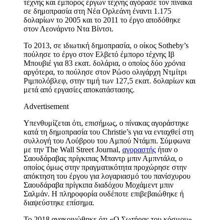
τέχνης και έμπορος έργων τέχνης αγόρασε τον πίνακα
σε δημοπρασία στη Νέα Ορλεάνη έναντι 1.175
δολαρίων το 2005 και το 2011 το έργο αποδόθηκε
στον Λεονάρντο Ντα Βίντσι.
Το 2013, σε ιδιωτική δημοπρασία, ο οίκος Sotheby’s
πούλησε το έργο στον Ελβετό έμπορο τέχνης Ιβ
Μπουβιέ για 83 εκατ. δολάρια, ο οποίος δύο χρόνια
αργότερα, το πούλησε στον Ρώσο ολιγάρχη Ντμίτρι
Ριμπολόβλεφ, στην τιμή των 127,5 εκατ. δολαρίων και
μετά από εργασίες αποκατάστασης.
Advertisement
Υπενθυμίζεται ότι, επισήμως, ο πίνακας αγοράστηκε
κατά τη δημοπρασία του Christie’s για να ενταχθεί στη
συλλογή του Λούβρου του Αμπού Ντάμπι. Σύμφωνα
με την The Wall Street Journal,
αγοραστής
ήταν ο
Σαουδάραβας πρίγκιπας Μπαντρ μπιν Αμπντάλα, ο
οποίος όμως στην πραγματικότητα προχώρησε στην
απόκτηση του έργου για λογαριασμό του πανίσχυρου
Σαουδάραβα πρίγκιπα διαδόχου Μοχάμεντ μπιν
Σαλμάν. Η πληροφορία ουδέποτε επιβεβαιώθηκε ή
διαψεύστηκε επίσημα.
Το 2018 ανακοινώθηκε ότι «Ο Σωτήρας του κόσμου»