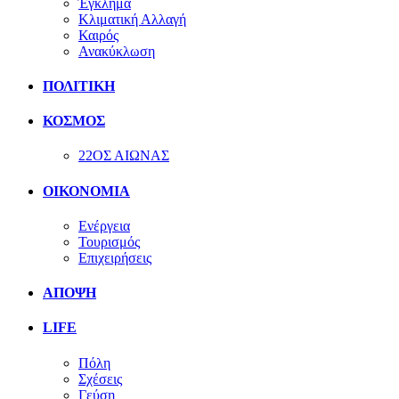
Έγκλημα
Κλιματική Αλλαγή
Καιρός
Ανακύκλωση
ΠΟΛΙΤΙΚΗ
ΚΟΣΜΟΣ
22ΟΣ ΑΙΩΝΑΣ
ΟΙΚΟΝΟΜΙΑ
Ενέργεια
Τουρισμός
Επιχειρήσεις
ΑΠΟΨΗ
LIFE
Πόλη
Σχέσεις
Γεύση