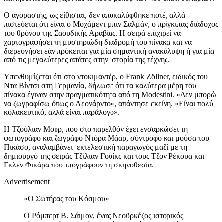
Ο αγοραστής, ως είθισται, δεν αποκαλύφθηκε ποτέ, αλλά
πιστεύεται ότι είναι ο Μοχάμεντ μπιν Σαλμάν, ο πρίγκιπας διάδοχος
του θρόνου της Σαουδικής Αραβίας. Η σειρά επιχιρεί να
χαρτογραφήσει τη μυστηριώδη διαδρομή του πίνακα και να
διερευνήσει εάν πρόκειται για μία σημαντική ανακάλυψη ή για μία
από τις μεγαλύτερες απάτες στην ιστορία της τέχνης.
Υπενθυμίζεται ότι στο ντοκιμαντέρ, ο Frank Zöllner, ειδικός του
Ντα Βίντσι στη Γερμανία, δήλωσε ότι τα καλύτερα μέρη του
πίνακα έγιναν στην πραγματικότητα από τη Modestini. «Δεν μπορώ
να ζωγραφίσω όπως ο Λεονάρντο», απάντησε εκείνη. «Είναι πολύ
κολακευτικό, αλλά είναι παράλογο».
Η Τζούλιαν Μουρ, που στο παρελθόν έχει ενσαρκώσει τη
φωτογράφο και ζωγράφο Ντόρα Μάαρ, σύντροφο και μούσα του
Πικάσο, αναλαμβάνει εκτελεστική παραγωγός μαζί με τη
δημιουργό της σειράς Τζίλιαν Γουίκς και τους Τζον Ρέκουα και
Γκλεν Φικάρα που τπογράφουν τη σκηνοθεσία.
Advertisement
«Ο Σωτήρας του Κόσμου»
Ο Ρόμπερτ Β. Σάιμον, ένας Νεοϋρκέζος ιστορικός