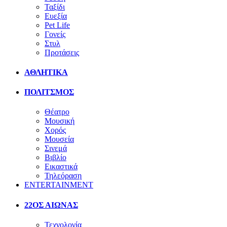
Ταξίδι
Ευεξία
Pet Life
Γονείς
Στυλ
Προτάσεις
ΑΘΛΗΤΙΚΑ
ΠΟΛΙΤΣΜΟΣ
Θέατρο
Μουσική
Χορός
Μουσεία
Σινεμά
Βιβλίο
Εικαστικά
Τηλεόραση
ENTERTAINMENT
22ΟΣ ΑΙΩΝΑΣ
Τεχνολογία