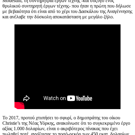
Modestini, τη συντηρήτρια έργων τέχνης -και σύζυγο ενός
θρυλικού συντηρητή έργων τέχνης- που ήταν η πρώτη που δήλωσε
με βεβαιότητα ότι είναι από το χέρι του Δασκάλου της Αναγέννησης
και ανέλαβε την δύσκολη αποκατάσταση με μεγάλο ζήλο.
Το 2017, προτού χτυπήσει το σφυρί, ο δημοπράτης του οίκου
Christie’s της Νέας Υόρκης, ανακοίνωσε ότι το συγκεκριμένο έργο
αξίας 1.000 δολαρίων, είναι ο ακριβότερος πίνακας που έχει
πωληθεί ποτέ, αγγίζοντας το ποσό-ρεκόρ των 450 εκατ. δολαρίων.