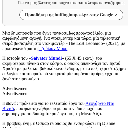
Για να μας βλέπεις πιο συχνά στα αποτελέσματα αναζήτησης
Προσθήκη της huffingtonpost.gr στην Google
Μία δημοπρασία που έγινε παγκοσμίως προωτοσέλιδο, μία
αμφιλεγόμενη αγωγή, ένα ντοκιμαντέρ και τώρα, μία τηλεοπτική
σειρά βασισμένη στο ντοκιμαντέρ «The Lost Leonardo» (2021), με
πρωταγωνίστρια τη
Τζούλιαν Μουρ
.
Η ιστορία του «
Salvator Mundi
» (65 X 45 εκατ.), του
ακριβότερου πίνακα στον κόσμο, ο οποίος απεικονίζει τον Ιησού
Χριστό με μπλε και βαθυκόκκινο ένδυμα, με το δεξί χέρι σε σχήμα
ευλογίας και το αριστερό να κρατά μία ουράνια σφαίρα, έρχεται
ξανά στο προσκήνιο.
Advertisement
Advertisement
Πιθανώς πρόκειται για το τελευταίο έργο του
Λεονάρντο Ντα
Βίντσι
, που φιλοτεχνήθηκε περίπου την ίδια εποχή που
δημιούργησε το διασημότερο έργο του, τη Μόνα Λίζα.
Η βραβευμένη με Όσκαρ ηθοποιός θα ενσαρκώσει τη Dianne