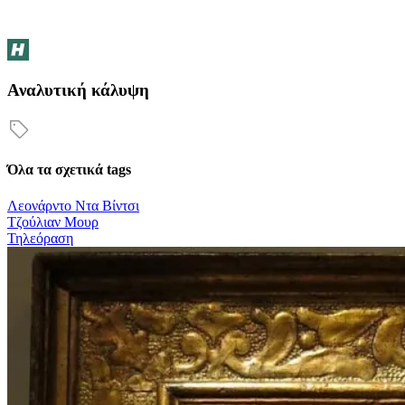
Αναλυτική κάλυψη
Όλα τα σχετικά tags
Λεονάρντο Ντα Βίντσι
Τζούλιαν Μουρ
Τηλεόραση